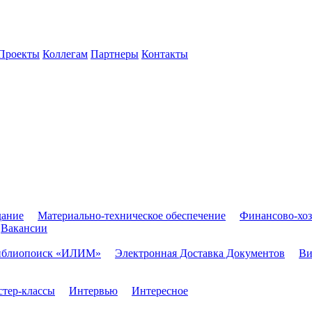
Проекты
Коллегам
Партнеры
Контакты
дание
Материально-техническое обеспечение
Финансово-хоз
Вакансии
иблиопоиск «ИЛИМ»
Электронная Доставка Документов
Ви
тер-классы
Интервью
Интересное