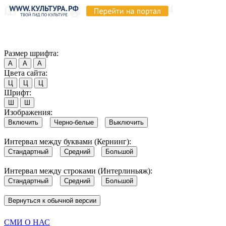
Продолжая пользоваться этим сайтом, вы соглашаетесь на испо
Обратите внимание, что в случае, если использование сайтом 
Согласен
Размер шрифта:
А
А
А
Цвета сайта:
Ц
Ц
Ц
Шрифт:
Ш
Ш
Изображения:
Включить
Черно-белые
Выключить
Интервал между буквами (Кернинг):
Стандартный
Средний
Большой
Интервал между строками (Интерлиньяж):
Стандартный
Средний
Большой
Вернуться к обычной версии
СМИ О НАС