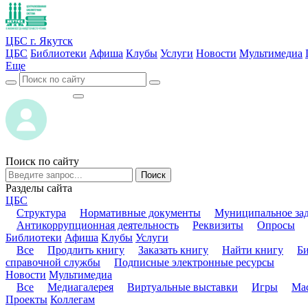
ЦБС г. Якутск
ЦБС
Библиотеки
Афиша
Клубы
Услуги
Новости
Мультимедиа
Еще
ВОЙТИ
ВОЙТИ
Поиск по сайту
Поиск
Разделы сайта
ЦБС
Структура
Нормативные документы
Муниципальное за
Антикоррупционная деятельность
Реквизиты
Опросы
Библиотеки
Афиша
Клубы
Услуги
Все
Продлить книгу
Заказать книгу
Найти книгу
Б
справочной службы
Подписные электронные ресурсы
Новости
Мультимедиа
Все
Медиагалерея
Виртуальные выставки
Игры
Мас
Проекты
Коллегам