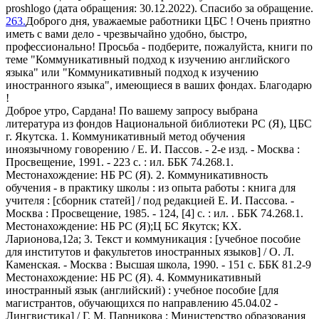
proshlogo (дата обращения: 30.12.2022). Спасибо за обращение.
263.
Доброго дня, уважаемые работники ЦБС ! Очень приятно
иметь с вами дело - чрезвычайно удобно, быстро,
профессионально! Просьба - подберите, пожалуйста, книги по
теме "Коммуникативный подход к изучению английского
языка" или "Коммуникативный подход к изучению
иностранного языка", имеющиеся в ваших фондах. Благодарю
!
Доброе утро, Сардана! По вашему запросу выбрана
литература из фондов Национальной библиотеки РС (Я), ЦБС
г. Якутска. 1. Коммуникативный метод обучения
иноязычному говорению / Е. И. Пассов. - 2-е изд. - Москва :
Просвещение, 1991. - 223 с. : ил. ББК 74.268.1.
Местонахождение: НБ РС (Я). 2. Коммуникативность
обучения - в практику школы : из опыта работы : книга для
учителя : [сборник статей] / под редакцией Е. И. Пассова. -
Москва : Просвещение, 1985. - 124, [4] с. : ил. . ББК 74.268.1.
Местонахождение: НБ РС (Я);Ц БС Якутск; КХ.
Ларионова,12а; 3. Текст и коммуникация : [учебное пособие
для институтов и факультетов иностранных языков] / О. Л.
Каменская. - Москва : Высшая школа, 1990. - 151 с. ББК 81.2-9
Местонахождение: НБ РС (Я). 4. Коммуникативный
иностранный язык (английский) : учебное пособие [для
магистрантов, обучающихся по направлению 45.04.02 -
Лингвистика] / Г. М. Парникова ; Министерство образования