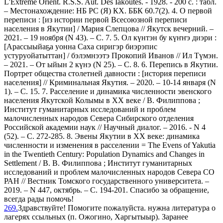
L'Extreme Orient. R.S.S. Aut. Des Iakoutes. - 1928. - 200 с. : табл.
– Местонахождение: НБ РС (Я) КХ. ББК 60.7(2). 4. О первой
переписи : [из истории первой Всесоюзной переписи
населения в Якутии] / Мария Слепцова // Якутск вечерний. –
2021. – 19 ноября (N 43). – С. 7. 5. Ол күнтэн бу күҥҥэ диэри :
[Арассыыйаҕа уонна Саха сиригэр биэрэпис
устуруойатыттан] / бэлэмнээтэ Прокопий Иванов // Ил Түмэн.
– 2021. – От ыйын 2 күнэ (N 25). – С. 8. 6. Перепись в Якутии.
Портрет общества столетней давности : [история переписи
населения] // Криминальная Якутия. – 2020. – 10-14 января (N
1). – С. 15. 7. Расселение и динамика численности эвенского
населения Якутской Колымы в ХХ веке / В. Филиппова ;
Институт гуманитарных исследований и проблем
малочисленных народов Севера Сибирского отделения
Российской академии наук // Научный диалог. – 2016. - N 4
(52). – С. 272-285. 8. Эвены Якутии в ХХ веке: динамика
численности и изменения в расселении = The Evens of Yakutia
in the Twentieth Century: Population Dynamics and Changes in
Settlement / В. В. Филиппова ; Институт гуманитарных
исследований и проблем малочисленных народов Севера СО
РАН // Вестник Томского государственного университета. –
2019. – N 447, октябрь. – С. 194-201. Спасибо за обращение,
всегда рады помочь!
269.
Здравствуйте! Помогите пожалуйста. нужна литература о
лагерях ссыльных (п. Ожогино, Харгытыыр). Заранее