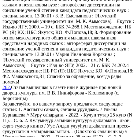
языкам в неязыковом вузе : автореферат диссертации на
соискание ученой степени кандидата педагогических наук :
специальность 13.00.01 / З. В. Емельянова ; [Якутский
государственный университет им. М. К. Аммосова]. - Якутск :
Изд-во ЯГУ, 2000. – 19 с. ББК 74.268.1 Местонахождение: НБ
РС (Я) КХ; ЦБС Якутск; КО. Ф.Попова,18; 8. Формирование
основ межкультурного общения младших школьников
средствами народных сказок : автореферат диссертации на
соискание ученой степени кандидата педагогических наук :
специальность 13.00.01 / Мария Ивановна Корякина ;
[Якутский государственный университет им. М. К.
Аммосова]. - Якутск : Изд-во ЯГУ, 2002. - 21 с. ББК 74.202.4
Местонахождение: НБ РС (Я); ЦБС Якутск; КО. Ф.Попова,18;
Ф2. Маяковского,81; Спасибо за обращение, всегда рады
помочь!
262.
Статья вышедшая в газете или в журнале про новый
дворец культуры им. В.В. Никифорова - Кюлюмнюр (с.
Борогонцы)
Здравствуйте, по вашему запросу предлагаем следующие
статьи: 1. Ааспыты санаан, саҥаны уруйдаан.../ Ульяна
Бурнашева // Мүрү саһарҕата. - 2022. - Кулун тутар 25 күнэ (N
11). - С. 6. 2. Күлүмнүүр аатынан култуура дыбарыаһа - дьон-
сэргэ түмсэр киинэ / Уус Алдан улууһун дьаһалтатын пресс-
сулууспатын матырыйаалыттан. - (Олохтоох салайыныы) //
Мүрү саһарҕата. - 2022. - Олунньу 25 күнэ (N 7). - С. 2. 3.