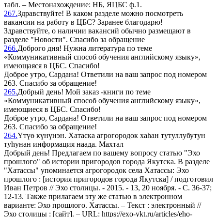
табл. – Местонахождение: НБ, ЯЦБС ф.1.
267.
Здравствуйте! В каком разделе можно посмотреть
вакансии на работу в ЦБС? Заранее благодарю!
Здравствуйте, о наличии вакансий обычно размещают в
разделе "Новости". Спасибо за обращение
266.
Доброго дня! Нужна литература по теме
«Коммуникативный способ обучения английскому языку»,
имеющаяся в ЦБС. Спасибо!
Доброе утро, Сардана! Ответили на ваш запрос под номером
263. Спасибо за обращение!
265.
Добрый день! Мой заказ -книги по теме
«Коммуникативный способ обучения английскому языку»,
имеющиеся в ЦБС. Спасибо!
Доброе утро, Сардана! Ответили на ваш запрос под номером
263. Спасибо за обращение!
264.
Үтүө күнүнэн. Хатаска агрогородок хаһан тутуллубутун
туһунан информация наада. Махтал
Добрый день! Предлагаем по вашему вопросу статью "Эхо
прошлого" об истории пригородов города Якутска. В разделе
"Хатассы" упоминается агрогородок села Хатассы: Эхо
прошлого : [история пригородов города Якутска] / подготовил
Иван Петров // Эхо столицы. - 2015. - 13, 20 ноября. - С. 36-37;
12-13. Также прилагаем эту же статью в электронном
варианте: Эхо прошлого. Хатассы. – Текст : электронный //
Эхо столицы : [сайт]. – URL: https://exo-ykt.ru/articles/eho-