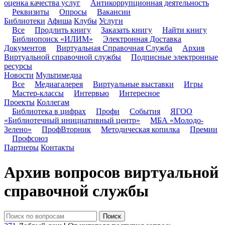
оценка качества услуг
Антикоррупционная деятельность
Реквизиты
Опросы
Вакансии
Библиотеки
Афиша
Клубы
Услуги
Все
Продлить книгу
Заказать книгу
Найти книгу
Библиопоиск «ИЛИМ»
Электронная Доставка
Документов
Виртуальная Справочная Служба
Архив
Виртуальной справочной службы
Подписные электронные
ресурсы
Новости
Мультимедиа
Все
Медиагалерея
Виртуальные выставки
Игры
Мастер-классы
Интервью
Интересное
Проекты
Коллегам
Библиотека в цифрах
Профи
События
ЯГОО
«Библиотечный инициативный центр»
МБА «Молодо-
Зелено»
ПрофВторник
Методическая копилка
Премии
Профсоюз
Партнеры
Контакты
Архив вопросов виртуальной
справочной службы
Поиск