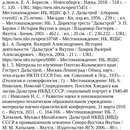
д.экон.н. Е. А. Борисов. - Новосибирск : Наука, 2018. - 518 с. -
С. 120. – URL: https://new.nlrs.ru/open/15451 –
Местонахождение: НБ, ЯЦБС ф.1. 2. Дальстрой : [сборник
статей] : к 25-летию. - Магадан : Кн. изд-во, 1956. - 239 с. : ил.
– Местонахождение: НБ. 3. Директор треста "Дальстрой" Э. П.
Берзин // История Якутии в лицах / Владимир Пестерев. -
Якутск : Бичик, 2001. - 462 с. : ил. ; 20 см. - С. 230-232. – URL:
https://new.nlrs.ru/open/10768 – Местонахождение: НБ, ЯЦБС
ф.1. 4. Лазарев, Валерий Александрович. История
деятельности "Дальстроя" в Якутии / Лазарев Валерий
Александрович. - Якутск, 2004. - 21 с. – URL:
https://new.nlrs.ru/open/6080 – Местонахождение: НБ, ЯЦБС
ф.1. 5. Матералы по изучению Охотско-Колымского края :
Гострест Дальстрой. - Москва-Ленинград : Объед. науч.-
техн.изд-во НКТП СССР.Тип. им. Соколовой в Лгр., 1935-. –
(Геология и геоморфология ; 1). – Местонахождение: НБ. 6.
Николаев, Николай Спиридонович. Поселок Хандыга как
лагерь Дальстроя НКВД СССР: социальный портрет в 1940-49
гг. / Николаев Н. С. // Развитие науки в инновационном
инженерно-техническом образовательном учреждении :
материалы научно-практической конференции, 31 марта 2010
г. - Якутск, 2011. - С. 164-166. – Местонахождение: НБ. 7.
Хатылаев, Михаил Михайлович. Дальстрой НКВД (МВД)
СССР в промышленном освоении Северо-Востока Якутии /
М. М. Хатылаев. - Якутск : Издательство ЯГУ, 2006. - 80 с. :