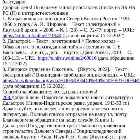
благодарю
Добрый день! По вашему запросу составлен список из ЭБ НБ
РС (Я) и интернет-источников
1. Вторая волна колонизации Северо-Востока России 1930-
1950-х годов / А. И. Широков. – Текст : электронный //
Якутский архив. – 2008. – № 1 (28). – С. 72-77: портр. – URL:
https://e.nlrs.ru/online2/71949
(дата обращения: 15.12.2022).
2. Дальстрой. – Текст : электронный // Полюс холода –
Оймякон и его неразгаданные тайны / составитель Т. Е.
Васильева. – 2-е изд., доп. – Якутск : Дани Алмас, 2013. – С.
103-113. – URL:
https://e.nlrs.ru/online2/60816
(дата обращения:
15.12.2022).
3. Лагерное отделение Ожогино. – [Якутск, 2022]. – Текст :
электронный // Википедия : свободная энциклопедия. – URL:
https://ru.wikipedia.org/wiki/%D0%9B%D0%B0%D0%B
(дата обращения: 15.12.2022).
Спасибо за обращение, всегда рады помочь!
268.
Добрый день. Помогите пожалуйста найти литературу о
Дальстрое (Нижне-Индигирское разве. управл. 1943-53 гг.)
Здравствуйте, по вашему запросу предоставляем список
литературы. Полный список отправлен на вашу эл. почту.
Благодарим за обращение на нашу службу. Книги 1.
Дальстрой (Государственный трест Главного управления
строительства Дальнего Севера) // Энциклопедический
словарь Якутии / Акад. Наук Респ. Саха (Якутия) ; гл. ред.