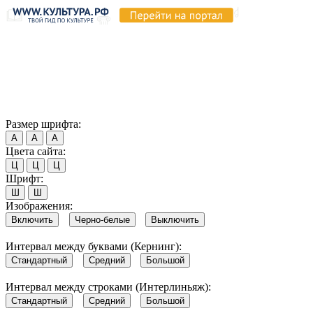
Продолжая пользоваться этим сайтом, вы соглашаетесь на
использование cookie и обработку данных в соответствии с
Политикой сайта в области обработки и защиты
персональных данных
. Обратите внимание, что в случае, если
использование сайтом файлов cookie отключено, некоторые
возможности сайта могут быть отображены некорректно.
Согласен
Размер шрифта:
А
А
А
Цвета сайта:
Ц
Ц
Ц
Шрифт:
Ш
Ш
Изображения:
Включить
Черно-белые
Выключить
Интервал между буквами (Кернинг):
Стандартный
Средний
Большой
Интервал между строками (Интерлиньяж):
Стандартный
Средний
Большой