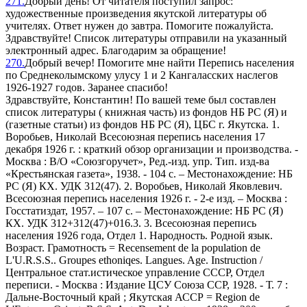
271.
Добрый день! От читателя поступил запрос:
художественные произведения якутской литературы об
учителях. Ответ нужен до завтра. Помогите пожалуйста.
Здравствуйте! Список литературы отправили на указанный
электронный адрес. Благодарим за обращение!
270.
Добрый вечер! Помогите мне найти Перепись населения
по Среднеколымскому улусу 1 и 2 Кангаласских наслегов
1926-1927 годов. Заранее спасибо!
Здравствуйте, Константин! По вашей теме был составлен
список литературы ( книжная часть) из фондов НБ РС (Я) и
(газетные статьи) из фондов НБ РС (Я), ЦБС г. Якутска. 1.
Воробьев, Николай Всесоюзная перепись населения 17
декабря 1926 г. : краткий обзор организации и производства. -
Москва : В/О «Союзгоручет», Ред.-изд. упр. Тип. изд-ва
«Крестьянская газета», 1938. - 104 с. – Местонахождение: НБ
РС (Я) КХ. УДК 312(47). 2. Воробьев, Николай Яковлевич.
Всесоюзная перепись населения 1926 г. - 2-е изд. – Москва :
Госстатиздат, 1957. – 107 с. – Местонахождение: НБ РС (Я)
КХ. УДК 312+312(47)+016.3. 3. Всесоюзная перепись
населения 1926 года, Отдел 1. Народность. Родной язык.
Возраст. Грамотность = Recensement de la population de
L'U.R.S.S.. Groupes ethoniqes. Langues. Age. Instruction /
Центральное стат.истическое управление СССР, Отдел
переписи. - Москва : Издание ЦСУ Союза ССР, 1928. - Т. 7 :
Дальне-Восточный край ; Якутская АССР = Region de