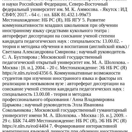
и науки Российской Федерации, Северо-Восточный
федеральный университет им. М. К. Аммосова. - Якутск : ИД
СВФУ, 2017. - 64 с. : ил. ББК 81.432.1-99я73
Местонахождение: НБ РС (Я), НБ ЯГУ 5. Развитие
коммуникативности младших школьников при обучении
иностранному языку средствами кукольного театра :
автореферат диссертации на соискание ученой степени
кандидата педагогических наук : специальность: 13.00.02. -
теория и методика обучения и воспитания (английский язык) /
Светлана Александровна Смирнова ; научный руководитель
С. А. Бухтиярова ; Московский государственный
педагогический открытый университет им. М. А. Шолохова. -
Москва : [б. и.], 2004. - 20 c. Местонахождение: ЭБ НБ РС (Я)
https://e.nlrs.ru/eod/4356 6. Коммуникативные возможности
студентов при изучении иностранного языка и факторы их
реализации в неязыковом вузе : автореферат диссертации на
соискание ученой степени кандидата педагогических наук :
специальность 13.00.08 - теория и методика
профессионального образования / Анна Владимировна
Царькова ; научный руководитель Элла Ивановна
Сокольникова ; Московский государственный гуманитарный
университет имени М. А. Шолохова. - Москва : [б. и.], 2009. -
29 с. ББК 74.489 Местонахождение: НБ РС (Я), ЭБ НБ РС (Я)
https://e.nlrs.ru/eod/4404 7. Формирование интерактивной
компетенции языковой личности при обучении иностранным