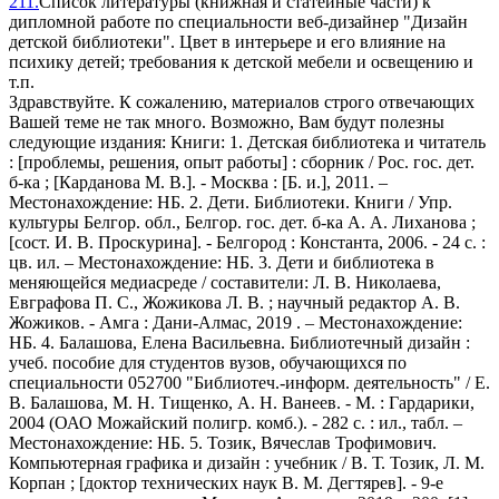
211.
Список литературы (книжная и статейные части) к
дипломной работе по специальности веб-дизайнер "Дизайн
детской библиотеки". Цвет в интерьере и его влияние на
психику детей; требования к детской мебели и освещению и
т.п.
Здравствуйте. К сожалению, материалов строго отвечающих
Вашей теме не так много. Возможно, Вам будут полезны
следующие издания: Книги: 1. Детская библиотека и читатель
: [проблемы, решения, опыт работы] : сборник / Рос. гос. дет.
б-ка ; [Карданова М. В.]. - Москва : [Б. и.], 2011. –
Местонахождение: НБ. 2. Дети. Библиотеки. Книги / Упр.
культуры Белгор. обл., Белгор. гос. дет. б-ка А. А. Лиханова ;
[сост. И. В. Проскурина]. - Белгород : Константа, 2006. - 24 с. :
цв. ил. – Местонахождение: НБ. 3. Дети и библиотека в
меняющейся медиасреде / составители: Л. В. Николаева,
Евграфова П. С., Жожикова Л. В. ; научный редактор А. В.
Жожиков. - Амга : Дани-Алмас, 2019 . – Местонахождение:
НБ. 4. Балашова, Елена Васильевна. Библиотечный дизайн :
учеб. пособие для студентов вузов, обучающихся по
специальности 052700 "Библиотеч.-информ. деятельность" / Е.
В. Балашова, М. Н. Тищенко, А. Н. Ванеев. - М. : Гардарики,
2004 (ОАО Можайский полигр. комб.). - 282 с. : ил., табл. –
Местонахождение: НБ. 5. Тозик, Вячеслав Трофимович.
Компьютерная графика и дизайн : учебник / В. Т. Тозик, Л. М.
Корпан ; [доктор технических наук В. М. Дегтярев]. - 9-е