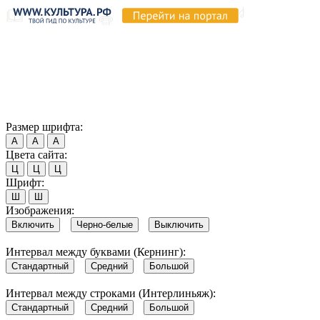
Продолжая пользоваться этим сайтом, вы соглашаетесь на
использование cookie и обработку данных в соответствии с
Политикой сайта в области обработки и защиты
персональных данных
. Обратите внимание, что в случае, если
использование сайтом файлов cookie отключено, некоторые
возможности сайта могут быть отображены некорректно.
Согласен
Размер шрифта:
А
А
А
Цвета сайта:
Ц
Ц
Ц
Шрифт:
Ш
Ш
Изображения:
Включить
Черно-белые
Выключить
Интервал между буквами (Кернинг):
Стандартный
Средний
Большой
Интервал между строками (Интерлиньяж):
Стандартный
Средний
Большой