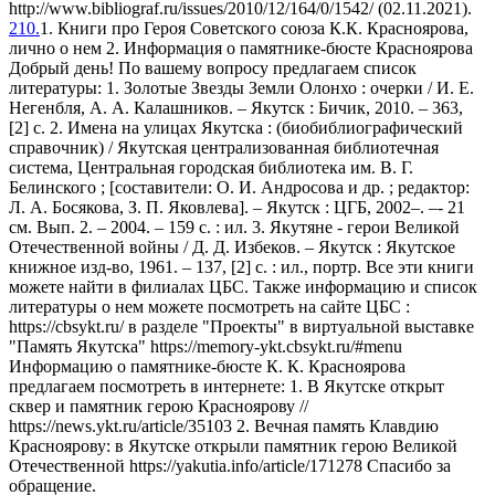
http://www.bibliograf.ru/issues/2010/12/164/0/1542/ (02.11.2021).
210.
1. Книги про Героя Советского союза К.К. Красноярова,
лично о нем 2. Информация о памятнике-бюсте Красноярова
Добрый день! По вашему вопросу предлагаем список
литературы: 1. Золотые Звезды Земли Олонхо : очерки / И. Е.
Негенбля, А. А. Калашников. – Якутск : Бичик, 2010. – 363,
[2] с. 2. Имена на улицах Якутска : (биобиблиографический
справочник) / Якутская централизованная библиотечная
система, Центральная городская библиотека им. В. Г.
Белинского ; [составители: О. И. Андросова и др. ; редактор:
Л. А. Босякова, З. П. Яковлева]. – Якутск : ЦГБ, 2002–. –- 21
см. Вып. 2. – 2004. – 159 с. : ил. 3. Якутяне - герои Великой
Отечественной войны / Д. Д. Избеков. – Якутск : Якутское
книжное изд-во, 1961. – 137, [2] с. : ил., портр. Все эти книги
можете найти в филиалах ЦБС. Также информацию и список
литературы о нем можете посмотреть на сайте ЦБС :
https://cbsykt.ru/ в разделе "Проекты" в виртуальной выставке
"Память Якутска" https://memory-ykt.cbsykt.ru/#menu
Информацию о памятнике-бюсте К. К. Красноярова
предлагаем посмотреть в интернете: 1. В Якутске открыт
сквер и памятник герою Красноярову //
https://news.ykt.ru/article/35103 2. Вечная память Клавдию
Красноярову: в Якутске открыли памятник герою Великой
Отечественной https://yakutia.info/article/171278 Спасибо за
обращение.