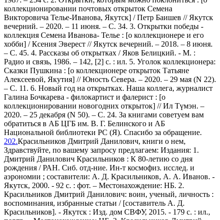
коллекционировании почтовых открыток Семена
Викторовича Телье-Иванова, Якутск] / Петр Баишев // Якутск
вечерний. – 2020. – 11 июня. – С. 34. 3. Открытки победы -
коллекция Семена Иванова- Телье : [о коллекционере и его
хобби] / Ксения Эверест // Якутск вечерний. – 2018. – 8 июня.
– С. 45. 4. Рассказы об открытках / Яков Белицкий. - М. :
Радио и связь, 1986. – 142, [2] с. : ил. 5. Уголок коллекционера:
Сказки Пушкина : [о коллекционере открыток Татьяне
Алексеевой, Якутия] // Юность Севера. – 2020. – 29 мая (N 22).
– С. 11. 6. Новый год на открытках. Наша коллега, журналист
Галина Бочкарева - филокартист и фалерист : [о
коллекционировании новогодних открыток] // Ил Түмэн. –
2020. – 25 декабря (N 50). – С. 24. За книгами советуем вам
обратиться в АБ ЦГБ им. В. Г. Белинского и АБ
Национальной библиотеки РС (Я). Спасибо за обращение.
202.
Красильников Дмитрий Данилович, книги о нем,
Здравствуйте, по вашему запросу предлагаем: Издания: 1.
Дмитрий Данилович Красильников : К 80-летию со дня
рождения / РАН. Сиб. отд-ние. Ин-т космофиз. исслед. и
аэрономии ; составители: А. Д. Красильников, А. А. Иванов. -
Якутск, 2000. - 92 с. : фот. – Местонахождение: НБ. 2.
Красильников Дмитрий Данилович: воин, ученый, личность :
воспоминания, избранные статьи / [составитель А. Д.
Красильников]. - Якутск : Изд. дом СВФУ, 2015. - 179 с. : ил.,