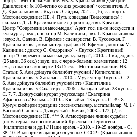
портр. – Местонахождение: НБ. 3. Красильников Дмитрий
Данилович : [к 100-летию со дня рождения] / составитель А.
Д. Красильников. - Якутск : Сайдам, 2021. - [16] с. : портр. –
Местонахождение: НБ. 4. Путь к звездам [Видеозапись] :
фильм о. Д. Д. Красильникове / [производство: Креатив.
Центр "Современная масс-медия" Аркт. гос. ин-та исскусств и
культуры ; реж., оператор М. Калинина ; авт. Г. Красильникова
; звук: А. Сажин, В. Ефимов ; сценаристы: В. Чусовская, Г.
Красильникова ; компьютер. графика В. Ефимов ; монтаж М.
Калинина ; диктор С. Федоренко]. - Якутск : Креативный
центр "Современная масс-медиакультура", 2010. - 1 видеодиск
(25 мин. 36 сек.) : звук, цв. с черно-белыми элементами ; 12
см., в пластик. конверте 13х15 см. – Местонахождение: НБ.
Статьи: 5. Аан дойдуга биллибит учуонай / Капитолина
Красильникова // Хаҥалас. - 2010. - Муус устар 9 күнэ. - С. 2.
6. Аан дойдуга биллибит учуонай этэ / Капиталина
Красильникова // Саха сирэ. - 2006. - Балаҕан ыйын 28 күнэ. -
С. 7. 7. Дьокуускай куорат уулуссалара / Екатерина
Афанасьева // Кыым. - 2019. - Бэс ыйын 13 күнэ. - С. 39. 8.
Күнүм киэһэрэн эрдэҕинэ : эссе-ахтыылар, ыстатыйалар. Ч. 1 /
Василий Сивцев. - Дьокуускай : Бичик, 2003. - 172, [2] с. –
Местонахождение: НБ. *** 9. Атмосферные ливни судьбы :
[по материалам воспоминаний Крымского Гермогена
Филипповича и др.] // Наше время. - 2010. - 19-25 ноября. - С.
38. 10. В когорте выдающихся ученых СССР : (Красильников