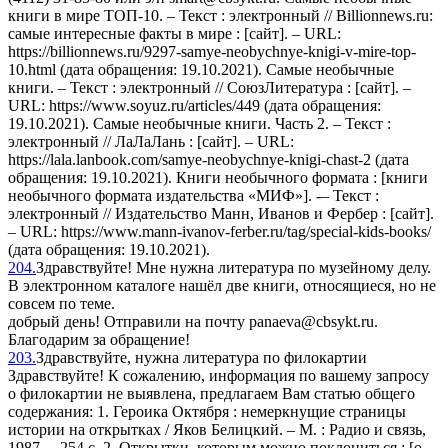
книги в мире ТОП-10. – Текст : электронный // Billionnews.ru:
самые интересные факты в мире : [сайт]. – URL:
https://billionnews.ru/9297-samye-neobychnye-knigi-v-mire-top-
10.html (дата обращения: 19.10.2021). Самые необычные
книги. – Текст : электронный // СоюзЛитература : [сайт]. –
URL: https://www.soyuz.ru/articles/449 (дата обращения:
19.10.2021). Самые необычные книги. Часть 2. – Текст :
электронный // ЛаЛаЛань : [сайт]. – URL:
https://lala.lanbook.com/samye-neobychnye-knigi-chast-2 (дата
обращения: 19.10.2021). Книги необычного формата : [книги
необычного формата издательства «МИФ»]. -– Текст :
электронный // Издательство Манн, Иванов и Фербер : [сайт].
– URL: https://www.mann-ivanov-ferber.ru/tag/special-kids-books/
(дата обращения: 19.10.2021).
204.
Здравствуйте! Мне нужна литература по музейному делу.
В электронном каталоге нашёл две книги, относящиеся, но не
совсем по теме.
добрый день! Отправили на почту panaeva@cbsykt.ru.
Благодарим за обращение!
203.
Здравствуйте, нужна литература по филокартии
Здравствуйте! К сожалению, информация по вашему запросу
о филокартии не выявлена, предлагаем Вам статью общего
содержания: 1. Героика Октября : немеркнущие страницы
истории на открытках / Яков Белицкий. – М. : Радио и связь,
1987. – 254 с. 2. Открытки, которым можно поклониться : [о