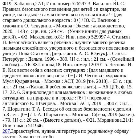
Ф19. Хабарова,27/1; Инв. номер 526597 3. Василюк Ю. С.
Правила безопасного поведения для детей : в квартире, на
улице, на отдыхе : самая полезная и нужная книга! : [для
старшего дошкольного возраста : 0+] / Ю. С. Василюк ;
художник О. Чекурина. - Москва : Эксмо : #эксмодетство,
2020. - 143 с. : цв. ил. ; 29 см. - (Умные книги для умных
детей). - Ф2. Маяковского,81; Инв. номер 529997 4. Статмэн
П. Безопасность вашего ребенка : научите вашего ребенка
навыкам спокойного, уверенного и безопасного поведения на
улице / Пола Статмэн ; [пер. с англ. А. С. Юрчук]. - Санкт-
Петербург : Дельта, 1996. - 380, [1] с. : ил. ; 21 см. - (Семейный
альбом). - АБ. Ф.Попова,18; Инв. номер 120701 5. Чеснова И.
Е. Как вести себя в опасных ситуациях : [для младшего и
среднего школьного возраста : 0+] / И. Чеснова ; художник
Муся Кудрявцева. - Москва : АСТ, 2019 [т.е. 2018]. - 63 с. : цв.
ил. ; 21 см. - (Каждый ребенок желает знать). – Аб ЦГБ, ф. 15.
17. 22. 6. Энциклопедия для мальчиков : выживание в любых
ситуациях, на природе и в городе : [6+] / перевод с
английского Е. Швецова. - Москва : АСТ, 2019. - 304 с. : ил. -
7. Шорыгина Т. А. Беседы об основах безопасности с детьми
5-8 лет : [0+] / Т. А. Шорыгина. - Москва : Сфера, 2019 (макет).
- 79, [1] с. ; 20 см. - (Вместе с детьми). - Ф21. Мординова,21/1;
Инв. номер 511946.
207.
Здравствуйте, нужна литература по родильному обряду
якутов. Заранее спасибо