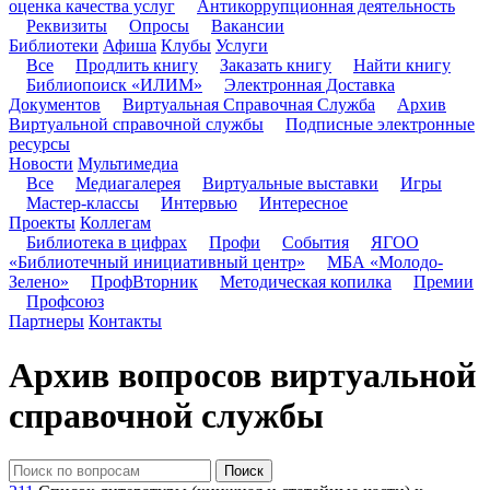
оценка качества услуг
Антикоррупционная деятельность
Реквизиты
Опросы
Вакансии
Библиотеки
Афиша
Клубы
Услуги
Все
Продлить книгу
Заказать книгу
Найти книгу
Библиопоиск «ИЛИМ»
Электронная Доставка
Документов
Виртуальная Справочная Служба
Архив
Виртуальной справочной службы
Подписные электронные
ресурсы
Новости
Мультимедиа
Все
Медиагалерея
Виртуальные выставки
Игры
Мастер-классы
Интервью
Интересное
Проекты
Коллегам
Библиотека в цифрах
Профи
События
ЯГОО
«Библиотечный инициативный центр»
МБА «Молодо-
Зелено»
ПрофВторник
Методическая копилка
Премии
Профсоюз
Партнеры
Контакты
Архив вопросов виртуальной
справочной службы
Поиск