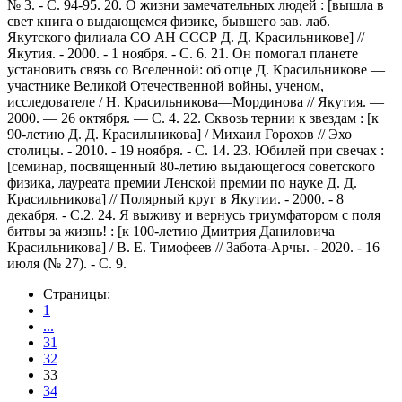
№ 3. - С. 94-95. 20. О жизни замечательных людей : [вышла в
свет книга о выдающемся физике, бывшего зав. лаб.
Якутского филиала СО АН СССР Д. Д. Красильникове] //
Якутия. - 2000. - 1 ноября. - С. 6. 21. Он помогал планете
установить связь со Вселенной: об отце Д. Красильникове —
участнике Великой Отечественной войны, ученом,
исследователе / Н. Красильникова—Мординова // Якутия. —
2000. — 26 октября. — С. 4. 22. Сквозь тернии к звездам : [к
90-летию Д. Д. Красильникова] / Михаил Горохов // Эхо
столицы. - 2010. - 19 ноября. - С. 14. 23. Юбилей при свечах :
[семинар, посвященный 80-летию выдающегося советского
физика, лауреата премии Ленской премии по науке Д. Д.
Красильникова] // Полярный круг в Якутии. - 2000. - 8
декабря. - С.2. 24. Я выживу и вернусь триумфатором с поля
битвы за жизнь! : [к 100-летию Дмитрия Даниловича
Красильникова] / В. Е. Тимофеев // Забота-Арчы. - 2020. - 16
июля (№ 27). - С. 9.
Страницы:
1
...
31
32
33
34