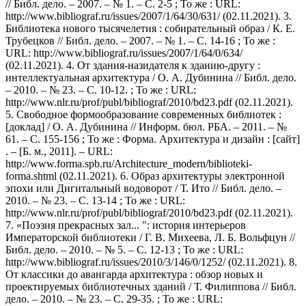
// Библ. дело. – 2007. – № 1. – С. 2-5 ; То же : URL:
http://www.bibliograf.ru/issues/2007/1/64/30/631/ (02.11.2021). 3.
Библиотека нового тысячелетия : собирательный образ / К. Е.
Трубецков // Библ. дело. – 2007. – № 1. – С. 14-16 ; То же :
URL: http://www.bibliograf.ru/issues/2007/1/64/0/634/
(02.11.2021). 4. От здания-назидателя к зданию-другу :
интеллектуальная архитектура / О. А. Дубинина // Библ. дело.
– 2010. – № 23. – С. 10-12. ; То же : URL:
http://www.nlr.ru/prof/publ/bibliograf/2010/bd23.pdf (02.11.2021).
5. Свободное формообразование современных библиотек :
[доклад] / О. А. Дубинина // Информ. бюл. РБА. – 2011. – №
61. – С. 155-156 ; То же : Форма. Архитектура и дизайн : [сайт]
. – [Б. м., 2011]. – URL:
http://www.forma.spb.ru/Architecture_modern/biblioteki-
forma.shtml (02.11.2021). 6. Образ архитектуры электронной
эпохи или Дигитальный водоворот / Т. Ито // Библ. дело. –
2010. – № 23. – С. 13-14 ; То же : URL:
http://www.nlr.ru/prof/publ/bibliograf/2010/bd23.pdf (02.11.2021).
7. «Поэзия прекрасных зал... ": история интерьеров
Императорской библиотеки / Г. В. Михеева, Л. Б. Вольфцун //
Библ. дело. – 2010. – № 5. – С. 12-13 ; То же : URL:
http://www.bibliograf.ru/issues/2010/3/146/0/1252/ (02.11.2021). 8.
От классики до авангарда архитектура : обзор новых и
проектируемых библиотечных зданий / Т. Филиппова // Библ.
дело. – 2010. – № 23. – С. 29-35. ; То же : URL: