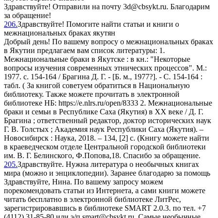
Здравствуйте! Отправили на почту 3d@cbsykt.ru. Благодарим
за обращение!
206.
Здравствуйте! Помогите найти статьи и книги о
межнациональных браках якутян
Добрый день! По вашему вопросу о межнациональных браках
в Якутии предлагаем вам список литературы: 1.
Межнациональные браки в Якутске : в кн.: "Некоторые
вопросы изучения современных этнических процессов". М.:
1977. с. 154-164 / Брагина Д. Г. - [Б. м., 1977?]. - С. 154-164 :
табл. ( За книгой советуем обратиться в Национальную
библиотеку. Также можете прочитать в электронной
библиотеке НБ: https://e.nlrs.ru/open/8333 2. Межнациональные
браки и семьи в Республике Саха (Якутия) в XX веке / Д. Г.
Брагина ; ответственный редактор, доктор исторических наук
Г. В. Толстых ; Академия наук Республики Саха (Якутия). –
Новосибирск : Наука, 2018. – 134, [2] с. (Книгу можете найти
в краеведческом отделе Центральной городской библиотеки
им. В. Г. Белинского, Ф.Попова,18. Спасибо за обращение.
205.
Здравствуйте. Нужна литература о необычных книгах
мира (можно и энциклопедии). Заранее благодарю за помощь
Здравствуйте, Нина. По вашему запросу можем
порекомендовать статьи из Интернета, а сами книги можете
читать бесплатно в электронной библиотеке ЛитРес,
зарегистрировавшись в библиотеке SMART 2.0.3. по тел. +7
(4112) 31-85-80 или э/п smart@cbsykt.ru. Самые необычные