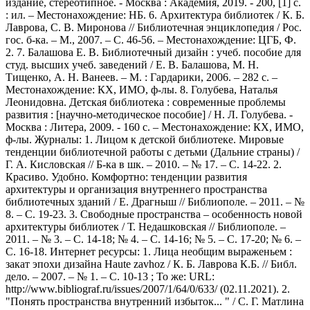
издание, стереотипное. - Москва : Академия, 2019. - 200, [1] с.
: ил. – Местонахождение: НБ. 6. Архитектура библиотек / К. Б.
Лаврова, С. В. Миронова // Библиотечная энциклопедия / Рос.
гос. б-ка. – М., 2007. – С. 46-56. – Местонахождение: ЦГБ, Ф.
2. 7. Балашова Е. В. Библиотечный дизайн : учеб. пособие для
студ. высших учеб. заведений / Е. В. Балашова, М. Н.
Тищенко, А. Н. Ванеев. – М. : Гардарики, 2006. – 282 с. –
Местонахождение: КХ, ИМО, ф-лы. 8. Голубева, Наталья
Леонидовна. Детская библиотека : современные проблемы
развития : [научно-методическое пособие] / Н. Л. Голубева. -
Москва : Литера, 2009. - 160 с. – Местонахождение: КХ, ИМО,
ф-лы. Журналы: 1. Лицом к детской библиотеке. Мировые
тенденции библиотечной работы с детьми (Дальние страны) /
Г. А. Кисловская // Б-ка в шк. – 2010. – № 17. – С. 14-22. 2.
Красиво. Удобно. Комфортно: тенденции развития
архитектуры и организация внутреннего пространства
библиотечных зданий / Е. Драгныш // Библиополе. – 2011. – №
8. – С. 19-23. 3. Свободные пространства – особенность новой
архитектуры библиотек / Т. Недашковская // Библиополе. –
2011. – № 3. – С. 14-18; № 4. – С. 14-16; № 5. – С. 17-20; № 6. –
С. 16-18. Интернет ресурсы: 1. Лица необщим выраженьем :
закат эпохи дизайна Haute zavhoz / К. Б. Лаврова К.Б. // Библ.
дело. – 2007. – № 1. – С. 10-13 ; То же: URL:
http://www.bibliograf.ru/issues/2007/1/64/0/633/ (02.11.2021). 2.
"Понять пространства внутренний избыток... " / С. Г. Матлина