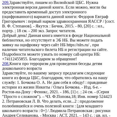
209.
Здравствуйте, пишем из Вилюйской ЦБС. Нужна
электронная версия данной книги. Если можно, могли бы
предоставить временный доступ электронного
(оцифрованного) варианта данной книги: Федоров Евграф
Григорьевич : первый нарком здравоохранения ЯАССР / [сост.
В. Ф. Степанов]. - Якутск : Бичик, 2015. - 80, [20] с. : ил.,
портр. ; 18 см. - 200 экз. Запрос читателя.
Добрый день! Данная книга имеется в фонде Национальной
библиотеки, но отсутствует в ЭБ НБ. Вы можете подать
заявку на оцифровку через сайт НБ https://nlrs.ru/ , при
наличии читательского билета НБ и регистрации на сайте.
Подробности можете узнать по номеру сall-центра НБ:
+74112455855. Благодарим за обращение!
208.
Книги про терроризм для проведения беседы детям
дошкольного возраста
Здравствуйте, по вашему запросу предлагаем следующие
книги из фонда ЦБС, благодарим, что обратились на нашу
службу: 1. Бочкова О. А. Не дам себя в обиду! : правдивые
истории из жизни Никиты / Ольга Бочкова. - Изд. 6-е. -
Ростов-на-Дону : Феникс, 2021. - 186, [1] с. ; 24 см. - (Серия
"Просто о сложном"). – ЧЗ. Ф.Попова,18; Инв. номер 524423
2. Петрановская Л. В. Что делать, если...2 : продолжение
полюбившейся и очень полезной книги : [для младшего
школьного возраста : 0+] / Людмила Петрановская ; рисунки
Андрея Селиванова. - Москва : АСТ, 2021. – 143 с. : цв. ил. -