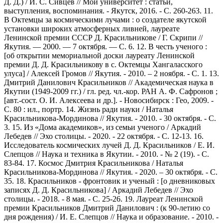
Д. Д.) / И. С. Сивцев // Мой университет : статьи,
выступления, воспоминания. - Якутск, 2016. - С. 260-263. 11.
В Октемцы за космическими лучами : о создателе якутской
установки широких атмосферных ливней, лауреате
Ленинской премии СССР Д. Красильникове / Г. Скрипи //
Якутия. — 2000. — 7 октября. — С. 6. 12. В честь ученого :
[об открытии мемориальной доски лауреату Ленинской
премии Д. Д. Красильникову в с. Октемцы Хангаласского
улуса] / Алексей Громов // Якутия. - 2010. – 2 ноября. - С. 1. 13.
Дмитрий Данилович Красильников // Академическая наука в
Якутии (1949-2009 гг.) / гл. ред. чл.-кор. РАН А. Ф. Сафронов ;
[авт.-сост. О. И. Алексеева и др.]. - Новосибирск : Гео, 2009. -
С. 80 : ил., портр. 14. Жизнь ради науки / Наталья
Красильникова-Мординова // Якутия. - 2010. - 30 октября. - С.
3. 15. Из «Дома академиков», из семьи ученого / Аркадий
Лебедев // Эхо столицы. - 2020. - 22 октября. - С. 12-13. 16.
Исследователь космических лучей Д. Д. Красильников / Е. И.
Слепцов // Наука и техника в Якутии. - 2010. - № 2 (19). - С.
83-84. 17. Космос Дмитрия Красильникова / Наталья
Красильникова-Мординова // Якутия. - 2020. – 30 октября. - С.
35. 18. Красильников - фронтовик и ученый : [о дневниковых
записях Д. Д. Красильникова] / Аркадий Лебедев // Эхо
столицы. - 2018. - 8 мая. - С. 25-26. 19. Лауреат Ленинской
премии Красильников Дмитрий Данилович : (к 90-летию со
дня рождения) / И. Е. Слепцов // Наука и образование. - 2010. -