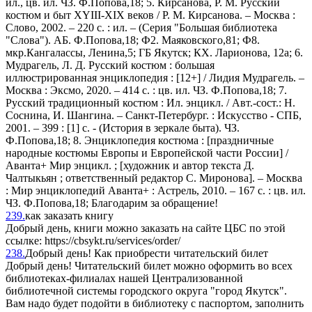
ил., цв. ил. ЧЗ. Ф.Попова,18; 5. Кирсанова, Р. М. Русский
костюм и быт XYIII-XIX веков / Р. М. Кирсанова. – Москва :
Слово, 2002. – 220 с. : ил. – (Серия "Большая библиотека
"Слова"). АБ. Ф.Попова,18; Ф2. Маяковского,81; Ф8.
мкр.Кангалассы, Ленина,5; ГБ Якутск; КХ. Ларионова, 12а; 6.
Мудрагель, Л. Д. Русский костюм : большая
иллюстрированная энциклопедия : [12+] / Лидия Мудрагель. –
Москва : Эксмо, 2020. – 414 с. : цв. ил. ЧЗ. Ф.Попова,18; 7.
Русский традиционный костюм : Ил. энцикл. / Авт.-сост.: Н.
Соснина, И. Шангина. – Санкт-Петербург. : Искусство - СПБ,
2001. – 399 : [1] с. - (История в зеркале быта). ЧЗ.
Ф.Попова,18; 8. Энциклопедия костюма : [праздничные
народные костюмы Европы и Европейской части России] /
Аванта+ Мир энцикл. ; [художник и автор текста Д.
Чалтыкьян ; ответственный редактор С. Миронова]. – Москва
: Мир энциклопедий Аванта+ : Астрель, 2010. – 167 с. : цв. ил.
ЧЗ. Ф.Попова,18; Благодарим за обращение!
239.
как заказать книгу
Добрый день, книги можно заказать на сайте ЦБС по этой
ссылке: https://cbsykt.ru/services/order/
238.
Добрый день! Как приобрести читательский билет
Добрый день! Читательский билет можно оформить во всех
библиотеках-филиалах нашей Централизованной
библиотечной системы городского округа "город Якутск".
Вам надо будет подойти в библиотеку с паспортом, заполнить