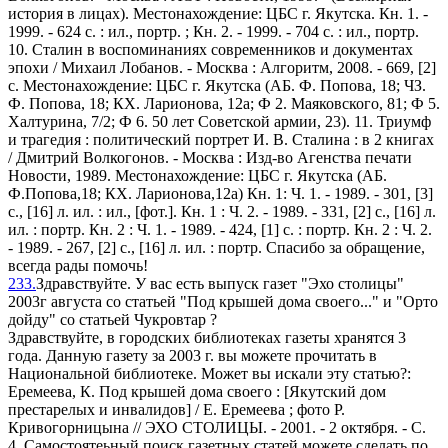
история в лицах). Местонахождение: ЦБС г. Якутска. Кн. 1. -
1999. - 624 с. : ил., портр. ; Кн. 2. - 1999. - 704 с. : ил., портр.
10. Сталин в воспоминаниях современников и документах
эпохи / Михаил Лобанов. - Москва : Алгоритм, 2008. - 669, [2]
с. Местонахождение: ЦБС г. Якутска (АБ. Ф. Попова, 18; ЧЗ.
Ф. Попова, 18; КХ. Ларионова, 12а; Ф 2. Маяковского, 81; Ф 5.
Халтурина, 7/2; Ф 6. 50 лет Советской армии, 23). 11. Триумф
и трагедия : политический портрет И. В. Сталина : в 2 книгах
/ Дмитрий Волкогонов. - Москва : Изд-во Агенства печати
Новости, 1989. Местонахождение: ЦБС г. Якутска (АБ.
Ф.Попова,18; КХ. Ларионова,12а) Кн. 1: Ч. 1. - 1989. - 301, [3]
с., [16] л. ил. : ил., [фот.]. Кн. 1 : Ч. 2. - 1989. - 331, [2] с., [16] л.
ил. : портр. Кн. 2 : Ч. 1. - 1989. - 424, [1] с. : портр. Кн. 2 : Ч. 2.
- 1989. - 267, [2] с., [16] л. ил. : портр. Спасибо за обращение,
всегда рады помочь!
233.
Здравствуйте. У вас есть выпуск газет "Эхо столицы"
2003г августа со статьей "Под крышей дома своего..." и "Орто
дойду" со статьей Чукровтар ?
Здравствуйте, в городских библиотеках газеты хранятся 3
года. Данную газету за 2003 г. вы можете прочитать в
Национальной библиотеке. Может вы искали эту статью?:
Еремеева, К. Под крышей дома своего : [Якутский дом
престарелых и инвалидов] / Е. Еремеева ; фото Р.
Кривогорницына // ЭХО СТОЛИЦЫ. - 2001. - 2 октября. - С.
4. Самостоятеьный поиск газетных статей можете сделать по