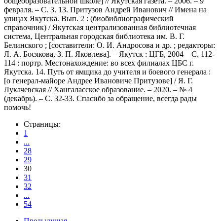
общеобразовательной школе] // Якутская газета. – 2006. – 9
февраля. – С. 3. 13. Притузов Андрей Иванович // Имена на
улицах Якутска. Вып. 2 : (биобиблиографический
справочник) / Якутская централизованная библиотечная
система, Центральная городская библиотека им. В. Г.
Белинского ; [составители: О. И. Андросова и др. ; редакторы:
Л. А. Босякова, З. П. Яковлева]. – Якутск : ЦГБ, 2004 – С. 112-
114 : портр. Местонахождение: во всех филиалах ЦБС г.
Якутска. 14. Путь от ямщика до учителя и боевого генерала :
[о генерал-майоре Андрее Ивановиче Притузове] / Я. Г.
Лукачевская // Хангаласское образование. – 2020. – № 4
(декабрь). – С. 32-33. Спасибо за обращение, всегда рады
помочь!
Страницы:
1
...
28
29
30
31
32
...
54
Предыдущая