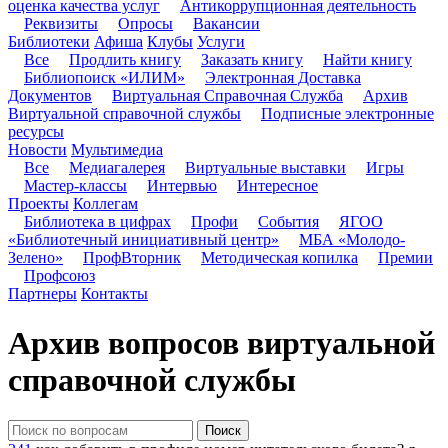
оценка качества услуг
Антикоррупционная деятельность
Реквизиты
Опросы
Вакансии
Библиотеки
Афиша
Клубы
Услуги
Все
Продлить книгу
Заказать книгу
Найти книгу
Библиопоиск «ИЛИМ»
Электронная Доставка
Документов
Виртуальная Справочная Служба
Архив
Виртуальной справочной службы
Подписные электронные
ресурсы
Новости
Мультимедиа
Все
Медиагалерея
Виртуальные выставки
Игры
Мастер-классы
Интервью
Интересное
Проекты
Коллегам
Библиотека в цифрах
Профи
События
ЯГОО
«Библиотечный инициативный центр»
МБА «Молодо-
Зелено»
ПрофВторник
Методическая копилка
Премии
Профсоюз
Партнеры
Контакты
Архив вопросов виртуальной
справочной службы
Поиск