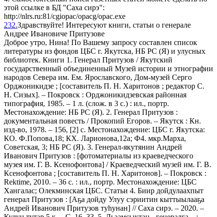
этой ссылке в БД "Саха сирэ":
http://nlrs.ru:81/cgiopac/opacg/opac.exe
232.
Здравствуйте! Интересуют книги, статьи о генерале
Андрее Ивановиче Притузове
Доброе утро, Нина! По Вашему запросу составлен список
литературы из фондов ЦБС г. Якутска, НБ РС (Я) и улусных
библиотек. Книги 1. Генерал Притузов / Якутский
государственный объединенный Музей истории и этнографии
народов Севера им. Ем. Ярославского, Дом-музей Серго
Орджоникидзе ; [составитель П. Н. Харитонов ; редактор С.
Н. Сизых]. – Покровск : Орджоникидзевская районная
типография, 1985. – 1 л. (слож. в 3 с.) : ил., портр.
Местонахождение: НБ РС (Я). 2. Генерал Притузов :
документальная повесть / Прокопий Егоров. – Якутск : Кн.
изд-во, 1978. – 156, [2] с. Местонахождение: ЦБС г. Якутска:
КО. Ф.Попова,18; КХ. Ларионова,12а; Ф4. мкр.Марха,
Советская, 3; НБ РС (Я). 3. Генерал-якутянин Андрей
Иванович Притузов : [фотоматериалы из краеведческого
музея им. Г. В. Ксенофонтова] / Краеведческий музей им. Г. В.
Ксенофонтова ; [составитель П. Н. Харитонов]. – Покровск :
Rektime, 2010. – 36 с. : ил., портр. Местонахождение: ЦБС
Хангалас; Олекминская ЦБС. Статьи 4. Биир дойдулаахпыт
генерал Притузов : [Аҕа дойду Улуу сэриитин кыттыылааҕа
Андрей Иванович Притузов туһунан] // Саха сирэ. – 2020. –
Кулун тутар 5 к. – С. 16, 33. 5. Дьаамсыктан - генералга... :