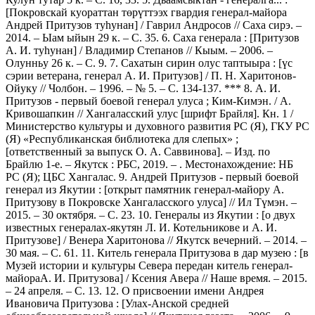
[Покровскай куораттан төрүттээх гвардия генерал-майора
Андрей Притузов туһунан] / Гаврил Андросов // Саха сирэ. –
2014. – Ыам ыйын 29 к. – С. 35. 6. Саха генерала : [Притузов
А. И. туһунан] / Владимир Степанов // Кыым. – 2006. –
Олунньу 26 к. – С. 9. 7. Сахатын сирин олус таптыыра : [үс
сэрии ветерана, генерал А. И. Притузов] / П. Н. Харитонов-
Ойуку // Чолбон. – 1996. – № 5. – С. 134-137. *** 8. А. И.
Притузов - первый боевой генерал улуса ; Ким-Кимэн. / А.
Кривошапкин // Хангаласский улус [шрифт Брайля]. Кн. 1 /
Министерство культуры и духовного развития РС (Я), ГКУ РС
(Я) «Республиканская библиотека для слепых» ;
[ответственный за выпуск О. А. Саввинова]. – Изд. по
Брайлю 1-е. – Якутск : РБС, 2019. – . Местонахождение: НБ
РС (Я); ЦБС Хангалас. 9. Андрей Притузов - первый боевой
генерал из Якутии : [открыт памятник генерал-майору А.
Притузову в Покровске Хангаласского улуса] // Ил Түмэн. –
2015. – 30 октября. – С. 23. 10. Генералы из Якутии : [о двух
известных генералах-якутян Л. И. Котельникове и А. И.
Притузове] / Венера Харитонова // Якутск вечерний. – 2014. –
30 мая. – С. 61. 11. Китель генерала Притузова в дар музею : [в
Музей истории и культуры Севера передан китель генерал-
майораА. И. Притузова] / Ксения Авера // Наше время. – 2015.
– 24 апреля. – С. 13. 12. О присвоении имени Андрея
Ивановича Притузова : [Улах-Анской средней