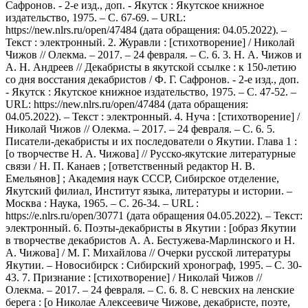
Сафронов. - 2-е изд., доп. - Якутск : Якутское книжное
издательство, 1975. – С. 67-69. – URL:
https://new.nlrs.ru/open/47484 (дата обращения: 04.05.2022). –
Текст : электронный. 2. Журавли : [стихотворение] / Николай
Чижов // Олекма. – 2017. – 24 февраля. – С. 6. 3. Н. А. Чижов и
А. Н. Андреев // Декабристы в якутской ссылке : к 150-летию
со дня восстания декабристов / Ф. Г. Сафронов. - 2-е изд., доп.
- Якутск : Якутское книжное издательство, 1975. – С. 47-52. –
URL: https://new.nlrs.ru/open/47484 (дата обращения:
04.05.2022). – Текст : электронный. 4. Нуча : [стихотворение] /
Николай Чижов // Олекма. – 2017. – 24 февраля. – С. 6. 5.
Писатели-декабристы и их последователи о Якутии. Глава 1 :
[о творчестве Н. А. Чижова] // Русско-якутские литературные
связи / Н. П. Канаев ; [ответственный редактор Н. В.
Емельянов] ; Академия наук СССР, Сибирское отделение,
Якутский филиал, Институт языка, литературы и истории. –
Москва : Наука, 1965. – С. 26-34. – URL :
https://e.nlrs.ru/open/30771 (дата обращения 04.05.2022). – Текст:
электронный. 6. Поэты-декабристы в Якутии : [образ Якутии
в творчестве декабристов А. А. Бестужева-Марлинского и Н.
А. Чижова] / М. Г. Михайлова // Очерки русской литературы
Якутии. – Новосибирск : Сибирский хронограф, 1995. – С. 30-
43. 7. Признание : [стихотворение] / Николай Чижов //
Олекма. – 2017. – 24 февраля. – С. 6. 8. С невских на ленские
берега : [о Николае Алексеевиче Чижове, декабристе, поэте,