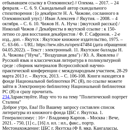
отбывавшем ссылку в Олекминске] // Олекма. – 2017. – 24
февраля. – С. 6. 9. Скандальный автор скандального
стихотворения : [о декабристе Н. А. Чижове, сосланного в
Олекминский улус] / Иван Алексеев // Якутия. – 2008. – 4
октября. – С. 6. 10. Чижов Н. А. Нуча : [якутский рассказ] /
Николай Чижов // Декабристы в якутской ссылке : к 150-
летию со дня восстания декабристов / Ф. Г. Сафронов. - 2-е
изд., доп. - Якутск : Якутское книжное издательство, 1975. –
С. 63-66. – URL: https://new.nlrs.ru/open/47484 (дата обращения:
04.05.2022). – Текст : электронный. 11. Якутские баллады Н.
А. Чижова ("Нуча", "Воздушная дева") / Ю. А. Яковлева //
Русский язык и классическая литература в поликультурной
среде : сборник материалов Всероссийской научно-
практической конференции с международным участием, 28-29
марта 2013 г. – Якутск, 2013. – С. 106-108. Книги находятся в
фонде Национальной библиотеки РС (Я), по ссылке можете
зайти в Электронную библиотеку Национальной библиотеки
РС (Я) и сразу прочитать.
234.
Здравствуйте. Ищу что то на тему "Политический портрет
Сталина"
Доброе утро, Ева! По Вашему запросу составлен список
литературы из книжного фонда ЦБС г. Якутска. 1.
Генералиссимус : 16+ / Владимир Карпов. - Москва : Вече,
2021. - 750, [1] с., [16] л. ил. : ил., факс., портр.
Местонахождение: ЦБС г. Якутска (Ф 8. мкр. Кангалассы,