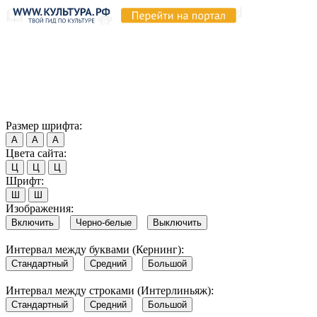
Продолжая пользоваться этим сайтом, вы соглашаетесь на
использование cookie и обработку данных в соответствии с
Политикой сайта в области обработки и защиты
персональных данных
. Обратите внимание, что в случае, если
использование сайтом файлов cookie отключено, некоторые
возможности сайта могут быть отображены некорректно.
Согласен
Размер шрифта:
А
А
А
Цвета сайта:
Ц
Ц
Ц
Шрифт:
Ш
Ш
Изображения:
Включить
Черно-белые
Выключить
Интервал между буквами (Кернинг):
Стандартный
Средний
Большой
Интервал между строками (Интерлиньяж):
Стандартный
Средний
Большой