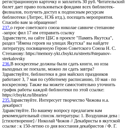
регистрационную карточку и заплатить 30 руб. Читательский
билет дает право пользоваться фондами всех библиотек-
филиалов, получить доступ к подписным ресурсам
библиотеки (Литрес, НЭБ итд.), посещать мероприятия.
Спасибо вам за обращение!
237.
о герое советского союза николае саввиче степанове
-запрос фил 17 им отправить ссылку
Здравствуте, на сайте ЦБС в проекте "Память Якутска",
раздел "Имена героев на улицах Якутска" вы найдете
литературу, посвященную Герою Советского Союза Н. С.
Степанову: https://memory-ykt.cbsykt.ru/streets/#stepanov-
strekalovsky
236.
В воскресенье должны были сдать книги, но изза
выходных не поехали, можно ли сдать завтра?
Здравствуйте, библиотеки в дни майских праздников
работают 3, 7 мая по субботнему расписанию, 10 мая - по
воскресному. Также вы можете самостоятельно уточнить
график работы каждой библиотеки по этой ссылке:
https://cbsykt.ru/libraries/
235.
Здравствуйте. Интересует творчество Чижова н.а.
декабрист
Здравствуйте. По вашему вопросу предлагаем вам
рекомендательный список литературы: 1. Воздушная дева :
[стихотворение] / Николай Чижов // Декабристы в якутской
ссылке : к 150-летию со дня восстания декабристов / Ф. Г.