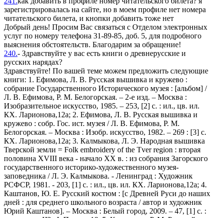
241.
как добавить в профиле номер читательского билета? я
зарегистрировалась на сайте, но в моем профиле нет номера
читательского билета, и кнопки добавить тоже нет
Добрый день! Просим Вас связаться с Отделом электронных
услуг по номеру телефона 31-89-85, доб. 5, для подробного
выяснения обстоятельств. Благодарим за обращение!
240.
- Здравствуйте у вас есть книги о древнерусские и
русских нарядах?
Здравствуйте! По вашей теме можем предложить следующие
книги: 1. Ефимова, Л. В. Русская вышивка и кружево :
собрание Государственного Исторического музея : [альбом] /
Л. В. Ефимова, Р. М. Белогорская. – 2-е изд. – Москва :
Изобразительное искусство, 1985. – 253, [2] с. : ил., цв. ил.
КХ. Ларионова,12а; 2. Ефимова, Л. В. Русская вышивка и
кружево : собр. Гос. ист. музея / Л. В. Ефимова, Р. М.
Белогорская. – Москва : Изобр. искусство, 1982. – 269 : [3] с.
КХ. Ларионова,12а; 3. Калмыкова, Л. Э. Народная вышивка
Тверской земли = Folk embroidery of the Tver region : вторая
половина XVIII века - начало XX в. : из собрания Загорского
государственного историко-художественного музея-
заповедника / Л. Э. Калмыкова. - Ленинград : Художник
РСФСР, 1981. - 203, [1] с. : ил., цв. ил. КХ. Ларионова,12а; 4.
Каштанов, Ю. Е. Русский костюм : [с Древней Руси до наших
дней : для среднего школьного возраста / автор и художник
Юрий Каштанов]. – Москва : Белый город, 2009. – 47, [1] с. :