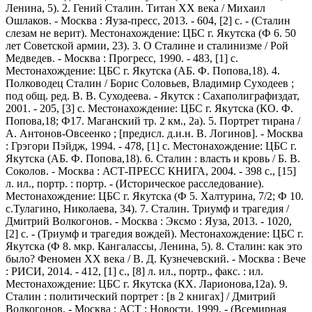
Ленина, 5). 2. Гений Сталин. Титан XX века / Михаил
Ошлаков. - Москва : Яуза-пресс, 2013. - 604, [2] с. - (Сталин
слезам не верит). Местонахождение: ЦБС г. Якутска (Ф 6. 50
лет Советской армии, 23). 3. О Сталине и сталинизме / Рой
Медведев. - Москва : Прогресс, 1990. - 483, [1] с.
Местонахождение: ЦБС г. Якутска (АБ. Ф. Попова,18). 4.
Полководец Сталин / Борис Соловьев, Владимир Суходеев ;
под общ. ред. В. В. Суходеева. - Якутск : Сахаполиграфиздат,
2001. - 205, [3] с. Местонахождение: ЦБС г. Якутска (КО. Ф.
Попова,18; Ф17. Маганский тр. 2 км., 2а). 5. Портрет тирана /
А. Антонов-Овсеенко ; [предисл. д.и.н. В. Логинов]. - Москва
: Грэгори Пэйдж, 1994. - 478, [1] с. Местонахождение: ЦБС г.
Якутска (АБ. Ф. Попова,18). 6. Сталин : власть и кровь / Б. В.
Соколов. - Москва : АСТ-ПРЕСС КНИГА, 2004. - 398 с., [15]
л. ил., портр. : портр. - (Историческое расследование).
Местонахождение: ЦБС г. Якутска (Ф 5. Халтурина, 7/2; Ф 10.
с.Тулагино, Николаева, 34). 7. Сталин. Триумф и трагедия /
Дмитрий Волкогонов. - Москва : Эксмо : Яуза, 2013. - 1020,
[2] с. - (Триумф и трагедия вождей). Местонахождение: ЦБС г.
Якутска (Ф 8. мкр. Кангалассы, Ленина, 5). 8. Сталин: как это
было? Феномен XX века / В. Д. Кузнечевский. - Москва : Вече
: РИСИ, 2014. - 412, [1] с., [8] л. ил., портр., факс. : ил.
Местонахождение: ЦБС г. Якутска (КХ. Ларионова,12а). 9.
Сталин : политический портрет : [в 2 книгах] / Дмитрий
Волкогонов. - Москва : АСТ : Новости, 1999. - (Всемирная