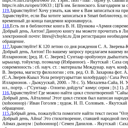
https://e.nlrs.ru/open/6400 10. Тэрис. Һоп - паа! : oҕону үс саа
https://e.nlrs.ru/open/10633 ; ЦГБ им. Белинского. Благодарим
119.
Здравствуйте! Хочу узнать, как мне к Вам записаться на пр
Здравствуйте, если Вы хотите записаться в Smart библиотеку, по
временный до конца пандемии коронавируса.
118.
Есть ли в библиотеке книга В. Н. Шункова «Армия соврем
Добрый день, Антон! Данную книгу вы можете прочитать в ЛитРе
электронной почте: litres@cbsykt.ru Для регистрации необход
обращение.
117.
Здравствуйте! К 120 летию со дня рождения С. А. Зверева-
Добрый день, Антон! По вашему запросу предлагаем вашему вни
Илларионов; [ред. И. С. Зверев]; Сунтаар оройуонун дьаһалтатын 
ырыалар, тойуктар, поэмалар (Избранное). - Якутскай : Саха си
современность : сб. науч. ст. : материалы Междунар. науч. конф. 
В. Зверева, магистр филологии ; отв. ред. О. В. Захарова фот. А.
(С.А.Зверев-Кыыл Уола репертуарыттан холобурдар) / Саха Респ
Илларионов. - Дьокуускай, 2000. - 78 с. 5). Михалева-Сайа, Н. У
ил., портр. - ("Сунтаар - Олоҥхо дойдута" көмүс серия ; [т.] 1
116.
Здравствуйте! Где можно найти цикл стихотворений "Сай
Добрый день, Айталина! Этот цикл стихов был написан народ
(хоһооннор) / Иван Гоголев ; худож. Н. П. Соловьев. - Якутска
обращение.
115.
Добрый день, пожалуйста помогите найти текст песни "Өл
Добрый день, Айна! Это стихотворение, ставшей народной пе
Аймах дьонум : [хоһооннор] / Семен Данилов. - Якутскай : Сах