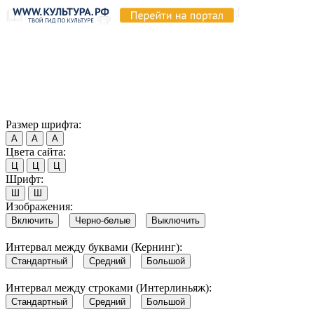
Продолжая пользоваться этим сайтом, вы соглашаетесь на
использование cookie и обработку данных в соответствии с
Политикой сайта в области обработки и защиты
персональных данных
. Обратите внимание, что в случае, если
использование сайтом файлов cookie отключено, некоторые
возможности сайта могут быть отображены некорректно.
Согласен
Размер шрифта:
А
А
А
Цвета сайта:
Ц
Ц
Ц
Шрифт:
Ш
Ш
Изображения:
Включить
Черно-белые
Выключить
Интервал между буквами (Кернинг):
Стандартный
Средний
Большой
Интервал между строками (Интерлиньяж):
Стандартный
Средний
Большой