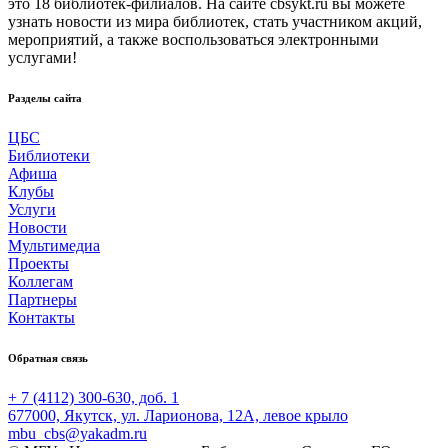
это 18 библиотек-филиалов. На сайте cbsykt.ru вы можете
узнать новости из мира библиотек, стать участником акций,
мероприятий, а также воспользоваться электронными
услугами!
Разделы сайта
ЦБС
Библиотеки
Афиша
Клубы
Услуги
Новости
Мультимедиа
Проекты
Коллегам
Партнеры
Контакты
Обратная связь
+ 7 (4112) 300-630, доб. 1
677000, Якутск, ул. Ларионова, 12А, левое крыло
mbu_cbs@yakadm.ru