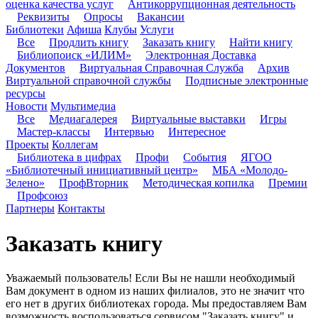
оценка качества услуг
Антикоррупционная деятельность
Реквизиты
Опросы
Вакансии
Библиотеки
Афиша
Клубы
Услуги
Все
Продлить книгу
Заказать книгу
Найти книгу
Библиопоиск «ИЛИМ»
Электронная Доставка
Документов
Виртуальная Справочная Служба
Архив
Виртуальной справочной службы
Подписные электронные
ресурсы
Новости
Мультимедиа
Все
Медиагалерея
Виртуальные выставки
Игры
Мастер-классы
Интервью
Интересное
Проекты
Коллегам
Библиотека в цифрах
Профи
События
ЯГОО
«Библиотечный инициативный центр»
МБА «Молодо-
Зелено»
ПрофВторник
Методическая копилка
Премии
Профсоюз
Партнеры
Контакты
Заказать книгу
Уважаемый пользователь! Если Вы не нашли необходимый
Вам документ в одном из наших филиалов, это не значит что
его нет в других библиотеках города. Мы предоставляем Вам
возможность воспользоваться сервисом "Заказать книгу" и