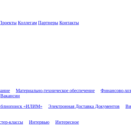
Проекты
Коллегам
Партнеры
Контакты
дание
Материально-техническое обеспечение
Финансово-хоз
Вакансии
иблиопоиск «ИЛИМ»
Электронная Доставка Документов
Ви
тер-классы
Интервью
Интересное