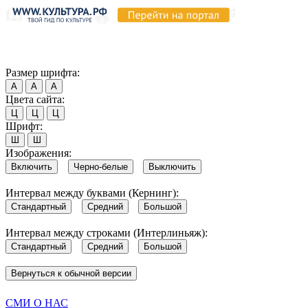
Продолжая пользоваться этим сайтом, вы соглашаетесь на испо
Обратите внимание, что в случае, если использование сайтом 
Согласен
Размер шрифта:
А
А
А
Цвета сайта:
Ц
Ц
Ц
Шрифт:
Ш
Ш
Изображения:
Включить
Черно-белые
Выключить
Интервал между буквами (Кернинг):
Стандартный
Средний
Большой
Интервал между строками (Интерлиньяж):
Стандартный
Средний
Большой
Вернуться к обычной версии
СМИ О НАС