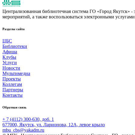
Централизованная библиотечная система ГО «Город Якутск» - эт
мероприятий, а также воспользоваться электронными услугами
Разделы сайта
ЦБС
Библиотеки
Афиша
Клубы
Услуги
Новости
Мультимедиа
Проекты
Коллегам
Партнеры
Контакты
Обратная связь
+ 7 (4112) 300-630, доб. 1
677000, Якутск, ул. Ларионова, 12А, левое крыло
mbu_cbs@yakadm.ru