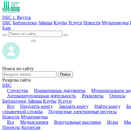
ЦБС г. Якутск
ЦБС
Библиотеки
Афиша
Клубы
Услуги
Новости
Мультимедиа
Еще
ВОЙТИ
ВОЙТИ
Поиск по сайту
Поиск
Разделы сайта
ЦБС
Структура
Нормативные документы
Муниципальное за
Антикоррупционная деятельность
Реквизиты
Опросы
Библиотеки
Афиша
Клубы
Услуги
Все
Продлить книгу
Заказать книгу
Найти книгу
Б
справочной службы
Подписные электронные ресурсы
Новости
Мультимедиа
Все
Медиагалерея
Виртуальные выставки
Игры
Мас
Проекты
Коллегам