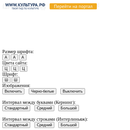
Продолжая пользоваться этим сайтом, вы соглашаетесь на
использование cookie и обработку данных в соответствии с
Политикой сайта в области обработки и защиты
персональных данных
. Обратите внимание, что в случае, если
использование сайтом файлов cookie отключено, некоторые
возможности сайта могут быть отображены некорректно.
Согласен
Размер шрифта:
А
А
А
Цвета сайта:
Ц
Ц
Ц
Шрифт:
Ш
Ш
Изображения:
Включить
Черно-белые
Выключить
Интервал между буквами (Кернинг):
Стандартный
Средний
Большой
Интервал между строками (Интерлиньяж):
Стандартный
Средний
Большой