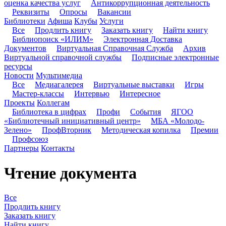
оценка качества услуг
Антикоррупционная деятельность
Реквизиты
Опросы
Вакансии
Библиотеки
Афиша
Клубы
Услуги
Все
Продлить книгу
Заказать книгу
Найти книгу
Библиопоиск «ИЛИМ»
Электронная Доставка
Документов
Виртуальная Справочная Служба
Архив
Виртуальной справочной службы
Подписные электронные
ресурсы
Новости
Мультимедиа
Все
Медиагалерея
Виртуальные выставки
Игры
Мастер-классы
Интервью
Интересное
Проекты
Коллегам
Библиотека в цифрах
Профи
События
ЯГОО
«Библиотечный инициативный центр»
МБА «Молодо-
Зелено»
ПрофВторник
Методическая копилка
Премии
Профсоюз
Партнеры
Контакты
Чтение документа
Все
Продлить книгу
Заказать книгу
Найти книгу