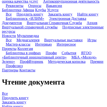
оценка качества услуг
Антикоррупционная деятельность
Реквизиты
Опросы
Вакансии
Библиотеки
Афиша
Клубы
Услуги
Все
Продлить книгу
Заказать книгу
Найти книгу
Библиопоиск «ИЛИМ»
Электронная Доставка
Документов
Виртуальная Справочная Служба
Архив
Виртуальной справочной службы
Подписные электронные
ресурсы
Новости
Мультимедиа
Все
Медиагалерея
Виртуальные выставки
Игры
Мастер-классы
Интервью
Интересное
Проекты
Коллегам
Библиотека в цифрах
Профи
События
ЯГОО
«Библиотечный инициативный центр»
МБА «Молодо-
Зелено»
ПрофВторник
Методическая копилка
Премии
Профсоюз
Партнеры
Контакты
Чтение документа
Все
Продлить книгу
Заказать книгу
Найти книгу