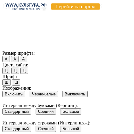
Продолжая пользоваться этим сайтом, вы соглашаетесь на
использование cookie и обработку данных в соответствии с
Политикой сайта в области обработки и защиты
персональных данных
. Обратите внимание, что в случае, если
использование сайтом файлов cookie отключено, некоторые
возможности сайта могут быть отображены некорректно.
Согласен
Размер шрифта:
А
А
А
Цвета сайта:
Ц
Ц
Ц
Шрифт:
Ш
Ш
Изображения:
Включить
Черно-белые
Выключить
Интервал между буквами (Кернинг):
Стандартный
Средний
Большой
Интервал между строками (Интерлиньяж):
Стандартный
Средний
Большой