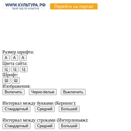
Продолжая пользоваться этим сайтом, вы соглашаетесь на
использование cookie и обработку данных в соответствии с
Политикой сайта в области обработки и защиты
персональных данных
. Обратите внимание, что в случае, если
использование сайтом файлов cookie отключено, некоторые
возможности сайта могут быть отображены некорректно.
Согласен
Размер шрифта:
А
А
А
Цвета сайта:
Ц
Ц
Ц
Шрифт:
Ш
Ш
Изображения:
Включить
Черно-белые
Выключить
Интервал между буквами (Кернинг):
Стандартный
Средний
Большой
Интервал между строками (Интерлиньяж):
Стандартный
Средний
Большой