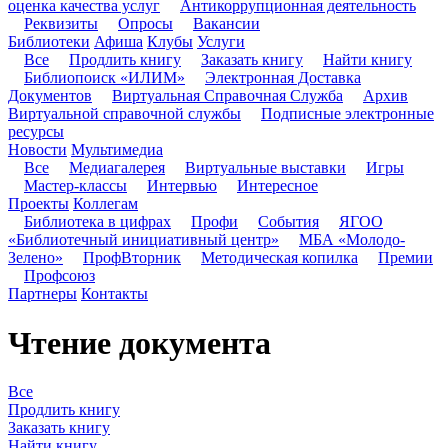
оценка качества услуг
Антикоррупционная деятельность
Реквизиты
Опросы
Вакансии
Библиотеки
Афиша
Клубы
Услуги
Все
Продлить книгу
Заказать книгу
Найти книгу
Библиопоиск «ИЛИМ»
Электронная Доставка
Документов
Виртуальная Справочная Служба
Архив
Виртуальной справочной службы
Подписные электронные
ресурсы
Новости
Мультимедиа
Все
Медиагалерея
Виртуальные выставки
Игры
Мастер-классы
Интервью
Интересное
Проекты
Коллегам
Библиотека в цифрах
Профи
События
ЯГОО
«Библиотечный инициативный центр»
МБА «Молодо-
Зелено»
ПрофВторник
Методическая копилка
Премии
Профсоюз
Партнеры
Контакты
Чтение документа
Все
Продлить книгу
Заказать книгу
Найти книгу