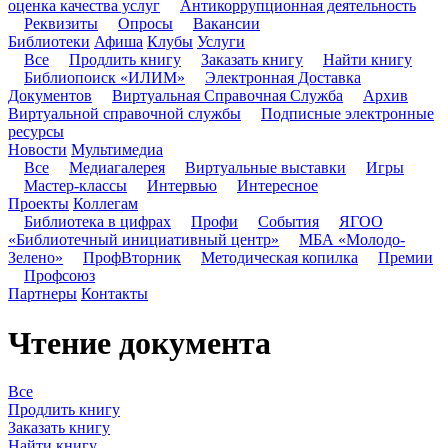
оценка качества услуг
Антикоррупционная деятельность
Реквизиты
Опросы
Вакансии
Библиотеки
Афиша
Клубы
Услуги
Все
Продлить книгу
Заказать книгу
Найти книгу
Библиопоиск «ИЛИМ»
Электронная Доставка
Документов
Виртуальная Справочная Служба
Архив
Виртуальной справочной службы
Подписные электронные
ресурсы
Новости
Мультимедиа
Все
Медиагалерея
Виртуальные выставки
Игры
Мастер-классы
Интервью
Интересное
Проекты
Коллегам
Библиотека в цифрах
Профи
События
ЯГОО
«Библиотечный инициативный центр»
МБА «Молодо-
Зелено»
ПрофВторник
Методическая копилка
Премии
Профсоюз
Партнеры
Контакты
Чтение документа
Все
Продлить книгу
Заказать книгу
Найти книгу