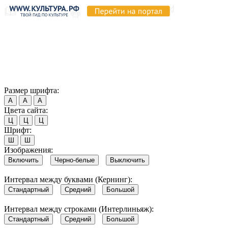
Продолжая пользоваться этим сайтом, вы соглашаетесь на
использование cookie и обработку данных в соответствии с
Политикой сайта в области обработки и защиты
персональных данных
. Обратите внимание, что в случае, если
использование сайтом файлов cookie отключено, некоторые
возможности сайта могут быть отображены некорректно.
Согласен
Размер шрифта:
А
А
А
Цвета сайта:
Ц
Ц
Ц
Шрифт:
Ш
Ш
Изображения:
Включить
Черно-белые
Выключить
Интервал между буквами (Кернинг):
Стандартный
Средний
Большой
Интервал между строками (Интерлиньяж):
Стандартный
Средний
Большой