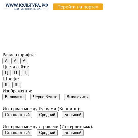
Продолжая пользоваться этим сайтом, вы соглашаетесь на
использование cookie и обработку данных в соответствии с
Политикой сайта в области обработки и защиты
персональных данных
. Обратите внимание, что в случае, если
использование сайтом файлов cookie отключено, некоторые
возможности сайта могут быть отображены некорректно.
Согласен
Размер шрифта:
А
А
А
Цвета сайта:
Ц
Ц
Ц
Шрифт:
Ш
Ш
Изображения:
Включить
Черно-белые
Выключить
Интервал между буквами (Кернинг):
Стандартный
Средний
Большой
Интервал между строками (Интерлиньяж):
Стандартный
Средний
Большой