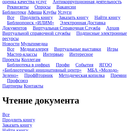
оценка качества услуг
Антикоррупционная деятельность
Реквизиты
Опросы
Вакансии
Библиотеки
Афиша
Клубы
Услуги
Все
Продлить книгу
Заказать книгу
Найти книгу
Библиопоиск «ИЛИМ»
Электронная Доставка
Документов
Виртуальная Справочная Служба
Архив
Виртуальной справочной службы
Подписные электронные
ресурсы
Новости
Мультимедиа
Все
Медиагалерея
Виртуальные выставки
Игры
Мастер-классы
Интервью
Интересное
Проекты
Коллегам
Библиотека в цифрах
Профи
События
ЯГОО
«Библиотечный инициативный центр»
МБА «Молодо-
Зелено»
ПрофВторник
Методическая копилка
Премии
Профсоюз
Партнеры
Контакты
Чтение документа
Все
Продлить книгу
Заказать книгу
Найти книгу