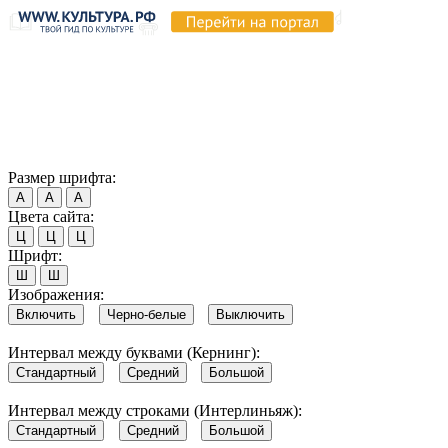
Продолжая пользоваться этим сайтом, вы соглашаетесь на
использование cookie и обработку данных в соответствии с
Политикой сайта в области обработки и защиты
персональных данных
. Обратите внимание, что в случае, если
использование сайтом файлов cookie отключено, некоторые
возможности сайта могут быть отображены некорректно.
Согласен
Размер шрифта:
А
А
А
Цвета сайта:
Ц
Ц
Ц
Шрифт:
Ш
Ш
Изображения:
Включить
Черно-белые
Выключить
Интервал между буквами (Кернинг):
Стандартный
Средний
Большой
Интервал между строками (Интерлиньяж):
Стандартный
Средний
Большой