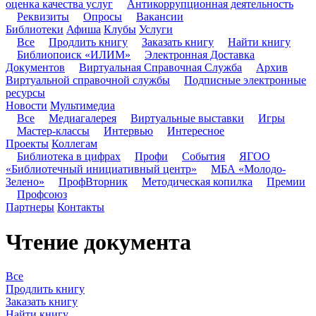
оценка качества услуг
Антикоррупционная деятельность
Реквизиты
Опросы
Вакансии
Библиотеки
Афиша
Клубы
Услуги
Все
Продлить книгу
Заказать книгу
Найти книгу
Библиопоиск «ИЛИМ»
Электронная Доставка
Документов
Виртуальная Справочная Служба
Архив
Виртуальной справочной службы
Подписные электронные
ресурсы
Новости
Мультимедиа
Все
Медиагалерея
Виртуальные выставки
Игры
Мастер-классы
Интервью
Интересное
Проекты
Коллегам
Библиотека в цифрах
Профи
События
ЯГОО
«Библиотечный инициативный центр»
МБА «Молодо-
Зелено»
ПрофВторник
Методическая копилка
Премии
Профсоюз
Партнеры
Контакты
Чтение документа
Все
Продлить книгу
Заказать книгу
Найти книгу