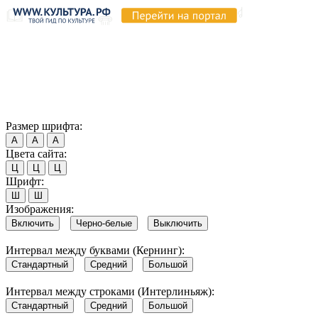
Продолжая пользоваться этим сайтом, вы соглашаетесь на
использование cookie и обработку данных в соответствии с
Политикой сайта в области обработки и защиты
персональных данных
. Обратите внимание, что в случае, если
использование сайтом файлов cookie отключено, некоторые
возможности сайта могут быть отображены некорректно.
Согласен
Размер шрифта:
А
А
А
Цвета сайта:
Ц
Ц
Ц
Шрифт:
Ш
Ш
Изображения:
Включить
Черно-белые
Выключить
Интервал между буквами (Кернинг):
Стандартный
Средний
Большой
Интервал между строками (Интерлиньяж):
Стандартный
Средний
Большой