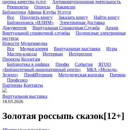
оценка качества услуг
Антикоррупционная деятельность
Реквизиты
Опросы
Вакансии
Библиотеки
Афиша
Клубы
Услуги
Все
Продлить книгу
Заказать книгу
Найти книгу
Библиопоиск «ИЛИМ»
Электронная Доставка
Документов
Виртуальная Справочная Служба
Архив
Виртуальной справочной службы
Подписные электронные
ресурсы
Новости
Мультимедиа
Все
Медиагалерея
Виртуальные выставки
Игры
Мастер-классы
Интервью
Интересное
Проекты
Коллегам
Библиотека в цифрах
Профи
События
ЯГОО
«Библиотечный инициативный центр»
МБА «Молодо-
Зелено»
ПрофВторник
Методическая копилка
Премии
Профсоюз
Партнеры
Контакты
Виртуальная выставка
18.03.2026
Золотая россыпь сказок
[12+]
#Виртуальная выставка