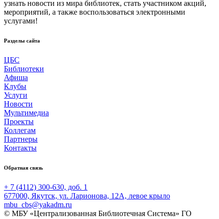
узнать новости из мира библиотек, стать участником акций,
мероприятий, а также воспользоваться электронными
услугами!
Разделы сайта
ЦБС
Библиотеки
Афиша
Клубы
Услуги
Новости
Мультимедиа
Проекты
Коллегам
Партнеры
Контакты
Обратная связь
+ 7 (4112) 300-630, доб. 1
677000, Якутск, ул. Ларионова, 12А, левое крыло
mbu_cbs@yakadm.ru
© МБУ «Централизованная Библиотечная Система» ГО