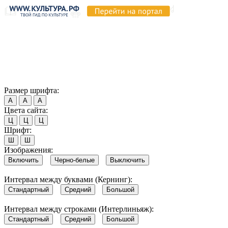
Продолжая пользоваться этим сайтом, вы соглашаетесь на
использование cookie и обработку данных в соответствии с
Политикой сайта в области обработки и защиты
персональных данных
. Обратите внимание, что в случае, если
использование сайтом файлов cookie отключено, некоторые
возможности сайта могут быть отображены некорректно.
Согласен
Размер шрифта:
А
А
А
Цвета сайта:
Ц
Ц
Ц
Шрифт:
Ш
Ш
Изображения:
Включить
Черно-белые
Выключить
Интервал между буквами (Кернинг):
Стандартный
Средний
Большой
Интервал между строками (Интерлиньяж):
Стандартный
Средний
Большой