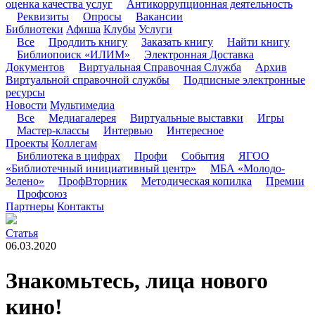
оценка качества услуг
Антикоррупционная деятельность
Реквизиты
Опросы
Вакансии
Библиотеки
Афиша
Клубы
Услуги
Все
Продлить книгу
Заказать книгу
Найти книгу
Библиопоиск «ИЛИМ»
Электронная Доставка
Документов
Виртуальная Справочная Служба
Архив
Виртуальной справочной службы
Подписные электронные
ресурсы
Новости
Мультимедиа
Все
Медиагалерея
Виртуальные выставки
Игры
Мастер-классы
Интервью
Интересное
Проекты
Коллегам
Библиотека в цифрах
Профи
События
ЯГОО
«Библиотечный инициативный центр»
МБА «Молодо-
Зелено»
ПрофВторник
Методическая копилка
Премии
Профсоюз
Партнеры
Контакты
Статья
06.03.2020
Знакомьтесь, лица нового
кино!