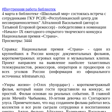
#Внутренняя работа библиотек
4 марта в библиотеке «Школьный мир» состоялась встреча с
сотрудниками ГКУ РС(Я) «Республиканский центр для
несовершеннолетних" Айталиной Васильевой (автор) и
Татьяной Егоровой (режиссер) - победителями в номинации
«Начало» IX ежегодного открытого творческого конкурса
Национальная премия «Страна».
Просмотры: 3444
Справка: Национальная премия «Страна» - один из
крупнейших в России конкурс документальных фильмов,
короткометражных игровых картин и музыкальных клипов.
Проект направлен на выявление наиболее талантливых
тележурналистов, режиссеров, операторов и продюсеров со
всех уголков России (информация из официального
источника: telrstranatv.ru).
«Узоры жизни» («Олох уhyoрдара») - короткометражный
фильм, который наши гости представили на конкурс, не
простой. Фильм основан на реальных событиях. В главной
роли Мичийэ Чыбыкова, 10-летняя девочка из Сунтарского
улуса. Примечательно, что над созданием фильма работал весь
коллектив и все роли сыграли сотрудники и воспитанники
центра. Автор фильма Айталина Валерьевна Васильева -