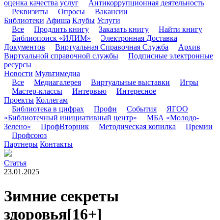
оценка качества услуг
Антикоррупционная деятельность
Реквизиты
Опросы
Вакансии
Библиотеки
Афиша
Клубы
Услуги
Все
Продлить книгу
Заказать книгу
Найти книгу
Библиопоиск «ИЛИМ»
Электронная Доставка
Документов
Виртуальная Справочная Служба
Архив
Виртуальной справочной службы
Подписные электронные
ресурсы
Новости
Мультимедиа
Все
Медиагалерея
Виртуальные выставки
Игры
Мастер-классы
Интервью
Интересное
Проекты
Коллегам
Библиотека в цифрах
Профи
События
ЯГОО
«Библиотечный инициативный центр»
МБА «Молодо-
Зелено»
ПрофВторник
Методическая копилка
Премии
Профсоюз
Партнеры
Контакты
Статья
23.01.2025
Зимние секреты
здоровья
[16+]