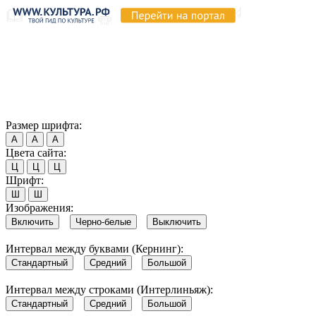
Продолжая пользоваться этим сайтом, вы соглашаетесь на
использование cookie и обработку данных в соответствии с
Политикой сайта в области обработки и защиты
персональных данных
. Обратите внимание, что в случае, если
использование сайтом файлов cookie отключено, некоторые
возможности сайта могут быть отображены некорректно.
Согласен
Размер шрифта:
А
А
А
Цвета сайта:
Ц
Ц
Ц
Шрифт:
Ш
Ш
Изображения:
Включить
Черно-белые
Выключить
Интервал между буквами (Кернинг):
Стандартный
Средний
Большой
Интервал между строками (Интерлиньяж):
Стандартный
Средний
Большой