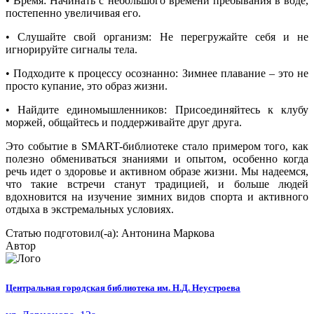
• Время: Начинать с небольшого времени пребывания в воде,
постепенно увеличивая его.
• Слушайте свой организм: Не перегружайте себя и не
игнорируйте сигналы тела.
• Подходите к процессу осознанно: Зимнее плавание – это не
просто купание, это образ жизни.
• Найдите единомышленников: Присоединяйтесь к клубу
моржей, общайтесь и поддерживайте друг друга.
Это событие в SMART-библиотеке стало примером того, как
полезно обмениваться знаниями и опытом, особенно когда
речь идет о здоровье и активном образе жизни. Мы надеемся,
что такие встречи станут традицией, и больше людей
вдохновится на изучение зимних видов спорта и активного
отдыха в экстремальных условиях.
Статью подготовил(-а): Антонина Маркова
Автор
Центральная городская библиотека им. Н.Д. Неустроева