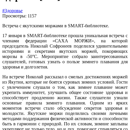
#Здоровье
Просмотры: 1157
Встреча с якутскими моржами в SMART-библиотеке.
17 января в SMART-библиотеке прошла уникальная встреча с
членами федерации «САХА МОРЖИ», на которой
председатель Николай Софронеев поделился удивительными
историями и секретами якутских моржей, покоряющих
морозы в -50°C. Мероприятие собрало заинтересованных
слушателей, готовых узнать о пользе зимнего плавания для
здоровья и долголетия.
На встрече Николай рассказал о смелых достижениях моржей
из Якутии, которые не боятся суровых зимних условий. Гости
с увлечением слушали о том, как зимнее плавание может
укрепить иммунитет, улучшить общее состояние здоровья и
способствует продлению жизни. Также слушатели узнали
основные правила зимнего плавания. Одним из ярких
моментов встречи стало обсуждение секретов здоровья и
молодости. Якутские моржи поделились своими личными
методами поддержания физической активности и способности
быть в гармонии с природой. По их словам, зимние заплывы
укрепляют не только тело, но и дух, помогают справляться со