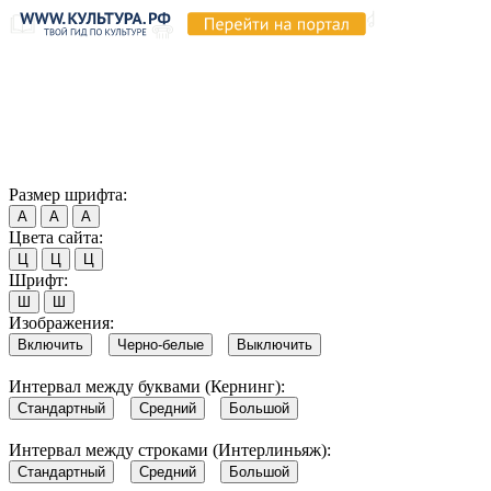
Продолжая пользоваться этим сайтом, вы соглашаетесь на
использование cookie и обработку данных в соответствии с
Политикой сайта в области обработки и защиты
персональных данных
. Обратите внимание, что в случае, если
использование сайтом файлов cookie отключено, некоторые
возможности сайта могут быть отображены некорректно.
Согласен
Размер шрифта:
А
А
А
Цвета сайта:
Ц
Ц
Ц
Шрифт:
Ш
Ш
Изображения:
Включить
Черно-белые
Выключить
Интервал между буквами (Кернинг):
Стандартный
Средний
Большой
Интервал между строками (Интерлиньяж):
Стандартный
Средний
Большой