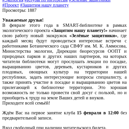
#Проект
#Защитим нашу планету
Просмотры: 1887
Уважаемые друзья!
В феврале этого года в SMART-библиотеке в рамках
экологического проекта
«
Защитим нашу планету!»
начинает
свою работу новый экокружок
«
Зелёные защитники»
, где
каждый месяц будут проводиться интересные встречи с
работниками Ботанического сада СВФУ им. М. К. Аммосова,
Министерства экологии, Дирекции биоресурсов ООПТ и
природных парков и других наших партнеров, на которых
читатели библиотеки могут прослушать лекции по посадке,
выращиванию цветов, деревьев, кустарников и других
плодовых, овощных культур на территории нашей
республики, задать интересующие вопросы специалисту, а
также принять участие в посадке и выращиванию цветов на
прилегающей к библиотеке территории. Это хорошая
возможность не только провести свой досуг с пользой, но и
приобщить к труду на земле Ваших детей и внуков.
Приходите всей семьёй!
Ждём Вас на первое занятие клуба
15 февраля в 12:00
без
предварительной записи.
Вход свободный при наличии читательского билета.