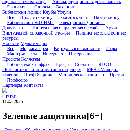
оценка качества услуг
Антикоррупционная деятельность
Реквизиты
Опросы
Вакансии
Библиотеки
Афиша
Клубы
Услуги
Все
Продлить книгу
Заказать книгу
Найти книгу
Библиопоиск «ИЛИМ»
Электронная Доставка
Документов
Виртуальная Справочная Служба
Архив
Виртуальной справочной службы
Подписные электронные
ресурсы
Новости
Мультимедиа
Все
Медиагалерея
Виртуальные выставки
Игры
Мастер-классы
Интервью
Интересное
Проекты
Коллегам
Библиотека в цифрах
Профи
События
ЯГОО
«Библиотечный инициативный центр»
МБА «Молодо-
Зелено»
ПрофВторник
Методическая копилка
Премии
Профсоюз
Партнеры
Контакты
Статья
11.02.2025
Зеленые защитники
[6+]
#Экология
#Клубы по интересам
#Зеленые защитники