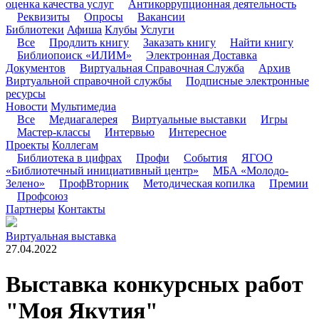
оценка качества услуг
Антикоррупционная деятельность
Реквизиты
Опросы
Вакансии
Библиотеки
Афиша
Клубы
Услуги
Все
Продлить книгу
Заказать книгу
Найти книгу
Библиопоиск «ИЛИМ»
Электронная Доставка
Документов
Виртуальная Справочная Служба
Архив
Виртуальной справочной службы
Подписные электронные
ресурсы
Новости
Мультимедиа
Все
Медиагалерея
Виртуальные выставки
Игры
Мастер-классы
Интервью
Интересное
Проекты
Коллегам
Библиотека в цифрах
Профи
События
ЯГОО
«Библиотечный инициативный центр»
МБА «Молодо-
Зелено»
ПрофВторник
Методическая копилка
Премии
Профсоюз
Партнеры
Контакты
Виртуальная выставка
27.04.2022
Выставка конкурсных работ
"Моя Якутия"