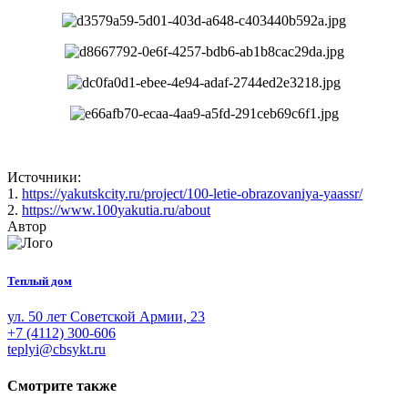
Источники:
1.
https://yakutskcity.ru/project/100-letie-obrazovaniya-yaassr/
2.
https://www.100yakutia.ru/about
Автор
Теплый дом
ул. 50 лет Советской Армии, 23
+7 (4112) 300-606
teplyi@cbsykt.ru
Смотрите также