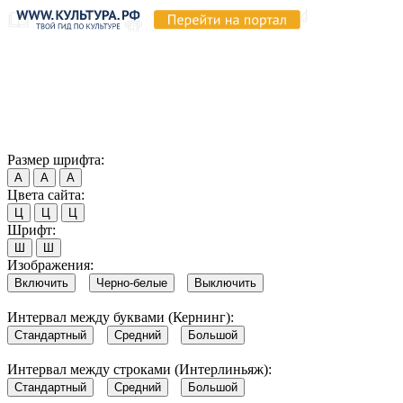
Продолжая пользоваться этим сайтом, вы соглашаетесь на
использование cookie и обработку данных в соответствии с
Политикой сайта в области обработки и защиты
персональных данных
. Обратите внимание, что в случае, если
использование сайтом файлов cookie отключено, некоторые
возможности сайта могут быть отображены некорректно.
Согласен
Размер шрифта:
А
А
А
Цвета сайта:
Ц
Ц
Ц
Шрифт:
Ш
Ш
Изображения:
Включить
Черно-белые
Выключить
Интервал между буквами (Кернинг):
Стандартный
Средний
Большой
Интервал между строками (Интерлиньяж):
Стандартный
Средний
Большой