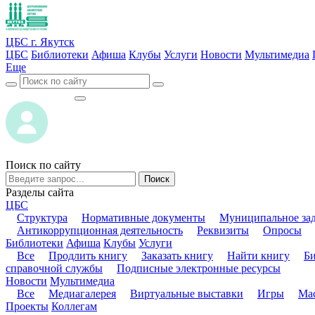
ЦБС г. Якутск
ЦБС
Библиотеки
Афиша
Клубы
Услуги
Новости
Мультимедиа
Еще
ВОЙТИ
ВОЙТИ
Поиск по сайту
Поиск
Разделы сайта
ЦБС
Структура
Нормативные документы
Муниципальное за
Антикоррупционная деятельность
Реквизиты
Опросы
Библиотеки
Афиша
Клубы
Услуги
Все
Продлить книгу
Заказать книгу
Найти книгу
Б
справочной службы
Подписные электронные ресурсы
Новости
Мультимедиа
Все
Медиагалерея
Виртуальные выставки
Игры
Мас
Проекты
Коллегам