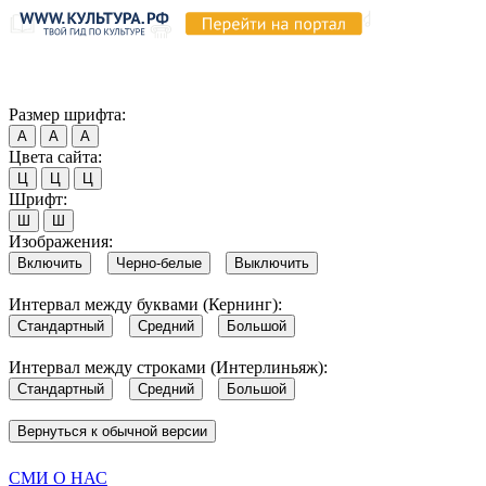
Продолжая пользоваться этим сайтом, вы соглашаетесь на испо
Обратите внимание, что в случае, если использование сайтом 
Согласен
Размер шрифта:
А
А
А
Цвета сайта:
Ц
Ц
Ц
Шрифт:
Ш
Ш
Изображения:
Включить
Черно-белые
Выключить
Интервал между буквами (Кернинг):
Стандартный
Средний
Большой
Интервал между строками (Интерлиньяж):
Стандартный
Средний
Большой
Вернуться к обычной версии
СМИ О НАС