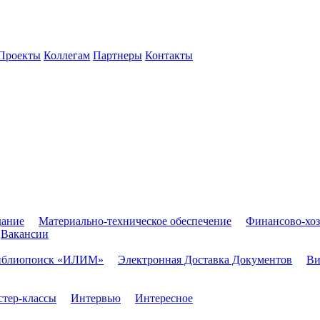
Проекты
Коллегам
Партнеры
Контакты
дание
Материально-техническое обеспечение
Финансово-хоз
Вакансии
иблиопоиск «ИЛИМ»
Электронная Доставка Документов
Ви
тер-классы
Интервью
Интересное