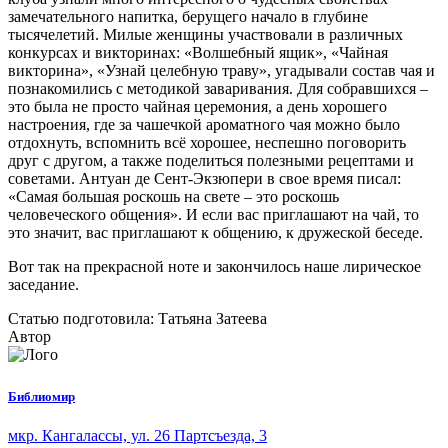
замечательного напитка, берущего начало в глубине
тысячелетий. Милые женщины участвовали в различных
конкурсах и викторинах: «Волшебный ящик», «Чайная
викторина», «Узнай целебную траву», угадывали состав чая и
познакомились с методикой заваривания. Для собравшихся –
это была не просто чайная церемония, а день хорошего
настроения, где за чашечкой ароматного чая можно было
отдохнуть, вспомнить всё хорошее, неспешно поговорить
друг с другом, а также поделиться полезными рецептами и
советами. Антуан де Сент-Экзюпери в свое время писал:
«Самая большая роскошь на свете – это роскошь
человеческого общения». И если вас приглашают на чай, то
это значит, вас приглашают к общению, к дружеской беседе.
Вот так на прекрасной ноте и закончилось наше лирическое
заседание.
Статью подготовила: Татьяна Затеева
Автор
Библиомир
мкр. Кангалассы, ул. 26 Партсъезда, 3