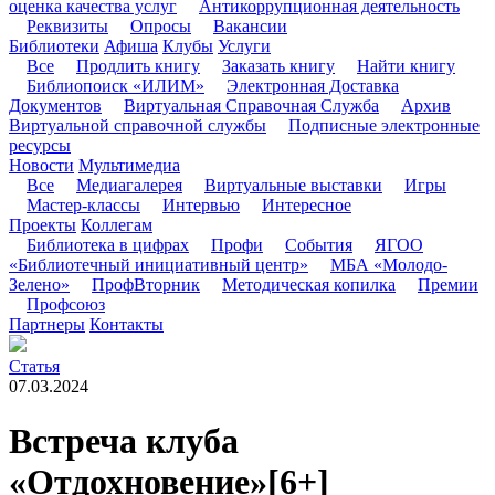
оценка качества услуг
Антикоррупционная деятельность
Реквизиты
Опросы
Вакансии
Библиотеки
Афиша
Клубы
Услуги
Все
Продлить книгу
Заказать книгу
Найти книгу
Библиопоиск «ИЛИМ»
Электронная Доставка
Документов
Виртуальная Справочная Служба
Архив
Виртуальной справочной службы
Подписные электронные
ресурсы
Новости
Мультимедиа
Все
Медиагалерея
Виртуальные выставки
Игры
Мастер-классы
Интервью
Интересное
Проекты
Коллегам
Библиотека в цифрах
Профи
События
ЯГОО
«Библиотечный инициативный центр»
МБА «Молодо-
Зелено»
ПрофВторник
Методическая копилка
Премии
Профсоюз
Партнеры
Контакты
Статья
07.03.2024
Встреча клуба
«Отдохновение»
[6+]