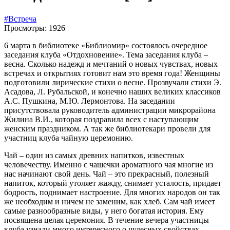
#Встреча
Просмотры: 1926
6 марта в библиотеке «Библиомир» состоялось очередное
заседания клуба «Отдохновение». Тема заседания клуба –
весна. Сколько надежд и мечтаний о новых чувствах, новых
встречах и открытиях готовит нам это время года! Женщины
подготовили лирические стихи о весне. Прозвучали стихи Э.
Асадова, Л. Рубальской, и конечно наших великих классиков
А.С. Пушкина, М.Ю. Лермонтова. На заседании
присутствовала руководитель администрации микрорайона
Жилина В.И., которая поздравила всех с наступающим
женским праздником. А так же библиотекари провели для
участниц клуба чайную церемонию.
Чай – один из самых древних напитков, известных
человечеству. Именно с чашечки ароматного чая многие из
нас начинают свой день. Чай – это прекрасный, полезный
напиток, который утоляет жажду, снимает усталость, придает
бодрость, поднимает настроение. Для многих народов он так
же необходим и ничем не заменим, как хлеб. Сам чай имеет
самые разнообразные виды, у него богатая история. Ему
посвящена целая церемония. В течение вечера участницы
клуба узнали много интересного о чудесных свойствах