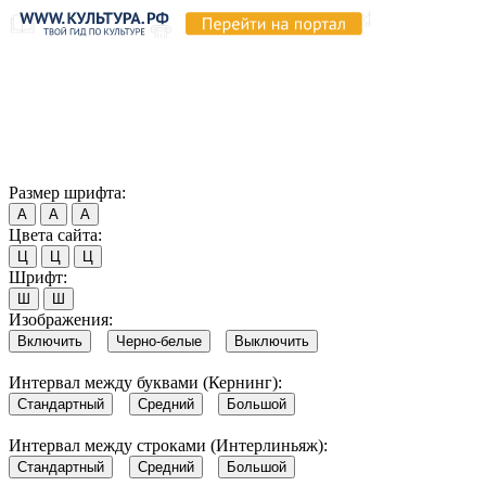
Продолжая пользоваться этим сайтом, вы соглашаетесь на
использование cookie и обработку данных в соответствии с
Политикой сайта в области обработки и защиты
персональных данных
. Обратите внимание, что в случае, если
использование сайтом файлов cookie отключено, некоторые
возможности сайта могут быть отображены некорректно.
Согласен
Размер шрифта:
А
А
А
Цвета сайта:
Ц
Ц
Ц
Шрифт:
Ш
Ш
Изображения:
Включить
Черно-белые
Выключить
Интервал между буквами (Кернинг):
Стандартный
Средний
Большой
Интервал между строками (Интерлиньяж):
Стандартный
Средний
Большой