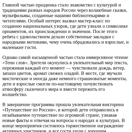
Главной частью праздника стало знакомство с культурой и
традициями разных народов России через волшебные сказки,
мультфильмы, созданные нашими библиотекарями и
читателями. Особый интерес вызвал мастер-класс по
созданию национальных узоров, где дети узнали о символике
орнаментов, их происхождении и значении. После этого
ребята с удовольствием делали собственные закладки с
народными мотивами, чему очень обрадовались и взрослые, и
маленькие гости.
Однако самой насыщенной частью стала иммерсивное чтение
«Тени слов». Зрители окунулись в увлекательный мир текста,
переживая каждый его момент — чувствовали дождь, ветер,
запахи цветов, аромат свежих оладий. В месте, где звучали
мистические и иногда даже немного страшноватые моменты,
дети и взрослые смогли по-настоящему почувствовать
атмосферу сказочного мира и вместе пережить его
волшебство.
В завершение программы прошла увлекательная викторина
«Путешествие по России», в которой дети отправились в
незабываемое путешествие по огромной стране, узнавая
новые факты и отвечая на вопросы о народах и культурах. В
конце мероприятия состоялось торжественное награждение
активных участников, и все гости ушли с хорошим