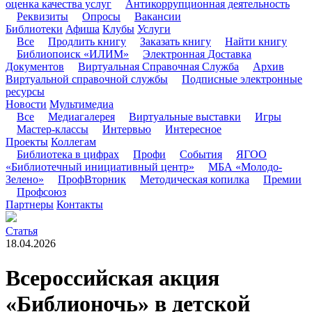
оценка качества услуг
Антикоррупционная деятельность
Реквизиты
Опросы
Вакансии
Библиотеки
Афиша
Клубы
Услуги
Все
Продлить книгу
Заказать книгу
Найти книгу
Библиопоиск «ИЛИМ»
Электронная Доставка
Документов
Виртуальная Справочная Служба
Архив
Виртуальной справочной службы
Подписные электронные
ресурсы
Новости
Мультимедиа
Все
Медиагалерея
Виртуальные выставки
Игры
Мастер-классы
Интервью
Интересное
Проекты
Коллегам
Библиотека в цифрах
Профи
События
ЯГОО
«Библиотечный инициативный центр»
МБА «Молодо-
Зелено»
ПрофВторник
Методическая копилка
Премии
Профсоюз
Партнеры
Контакты
Статья
18.04.2026
Всероссийская акция
«Библионочь» в детской