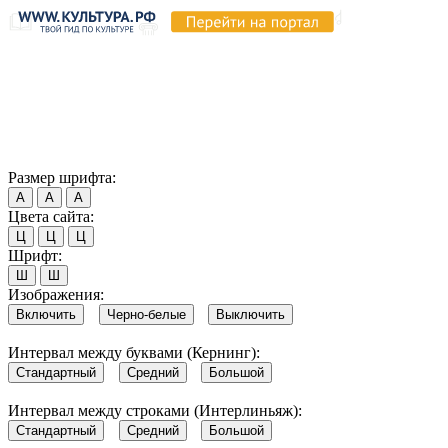
Продолжая пользоваться этим сайтом, вы соглашаетесь на
использование cookie и обработку данных в соответствии с
Политикой сайта в области обработки и защиты
персональных данных
. Обратите внимание, что в случае, если
использование сайтом файлов cookie отключено, некоторые
возможности сайта могут быть отображены некорректно.
Согласен
Размер шрифта:
А
А
А
Цвета сайта:
Ц
Ц
Ц
Шрифт:
Ш
Ш
Изображения:
Включить
Черно-белые
Выключить
Интервал между буквами (Кернинг):
Стандартный
Средний
Большой
Интервал между строками (Интерлиньяж):
Стандартный
Средний
Большой