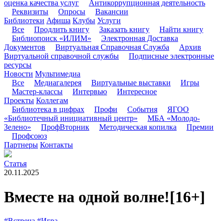
оценка качества услуг
Антикоррупционная деятельность
Реквизиты
Опросы
Вакансии
Библиотеки
Афиша
Клубы
Услуги
Все
Продлить книгу
Заказать книгу
Найти книгу
Библиопоиск «ИЛИМ»
Электронная Доставка
Документов
Виртуальная Справочная Служба
Архив
Виртуальной справочной службы
Подписные электронные
ресурсы
Новости
Мультимедиа
Все
Медиагалерея
Виртуальные выставки
Игры
Мастер-классы
Интервью
Интересное
Проекты
Коллегам
Библиотека в цифрах
Профи
События
ЯГОО
«Библиотечный инициативный центр»
МБА «Молодо-
Зелено»
ПрофВторник
Методическая копилка
Премии
Профсоюз
Партнеры
Контакты
Статья
20.11.2025
Вместе на одной волне!
[16+]
#Встреча
#Игра