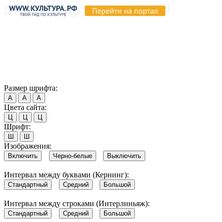
Продолжая пользоваться этим сайтом, вы соглашаетесь на
использование cookie и обработку данных в соответствии с
Политикой сайта в области обработки и защиты
персональных данных
. Обратите внимание, что в случае, если
использование сайтом файлов cookie отключено, некоторые
возможности сайта могут быть отображены некорректно.
Согласен
Размер шрифта:
А
А
А
Цвета сайта:
Ц
Ц
Ц
Шрифт:
Ш
Ш
Изображения:
Включить
Черно-белые
Выключить
Интервал между буквами (Кернинг):
Стандартный
Средний
Большой
Интервал между строками (Интерлиньяж):
Стандартный
Средний
Большой