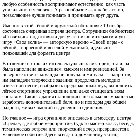
любую особенность воспринимают естественно, как часть
уникальности человека. А разнообразие — как богатство,
позволяющее лучше понимать и принимать друг друга.
Именно в этой тёплой и дружеской обстановке 19 ноября
состоялась очередная встреча центра. Сотрудники библиотеки
«Созвездие» подготовили для участников интерактивную
игру «Своя волна» — авторскую версию «Своей игры» с
лёгкой, творческой и весёлой механикой, идеально
подходящей для формата центра.
В отличие от строгих интеллектуальных викторин, эта игра
была наполнена движением, смехом и импровизацией. За
неверные ответы команды не получали минусы — напротив,
им выпадали творческие задания: продолжить мелодию
известной песни, изобразить предложенный звук, выполнить
лёгкое спортивное упражнение или даже станцевать всем
составом. Такие задания становились не только возможностью
заработать дополнительный балл, но и поводом для общей
радости, живых эмоций и душевного единения.
Но главное — игра органично вписалась в атмосферу центра
«Среда», где любое мероприятие, будь то мастер-класс, беседа,
тематическая встреча или творческий вечер, превращается в
маленькое событие. Здесь всегда по-домашнему уютно,