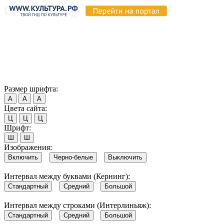
Продолжая пользоваться этим сайтом, вы соглашаетесь на
использование cookie и обработку данных в соответствии с
Политикой сайта в области обработки и защиты
персональных данных
. Обратите внимание, что в случае, если
использование сайтом файлов cookie отключено, некоторые
возможности сайта могут быть отображены некорректно.
Согласен
Размер шрифта:
А
А
А
Цвета сайта:
Ц
Ц
Ц
Шрифт:
Ш
Ш
Изображения:
Включить
Черно-белые
Выключить
Интервал между буквами (Кернинг):
Стандартный
Средний
Большой
Интервал между строками (Интерлиньяж):
Стандартный
Средний
Большой