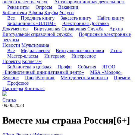
оценка качества услуг
Антикоррупционная деятельность
Реквизиты
Опросы
Вакансии
Библиотеки
Афиша
Клубы
Услуги
Все
Продлить книгу
Заказать книгу
Найти книгу
Библиопоиск «ИЛИМ»
Электронная Доставка
Документов
Виртуальная Справочная Служба
Архив
Виртуальной справочной службы
Подписные электронные
ресурсы
Новости
Мультимедиа
Все
Медиагалерея
Виртуальные выставки
Игры
Мастер-классы
Интервью
Интересное
Проекты
Коллегам
Библиотека в цифрах
Профи
События
ЯГОО
«Библиотечный инициативный центр»
МБА «Молодо-
Зелено»
ПрофВторник
Методическая копилка
Премии
Профсоюз
Партнеры
Контакты
Статья
09.06.2023
Вместе мы страна Россия
[6+]
#День России
#Мастер-класс