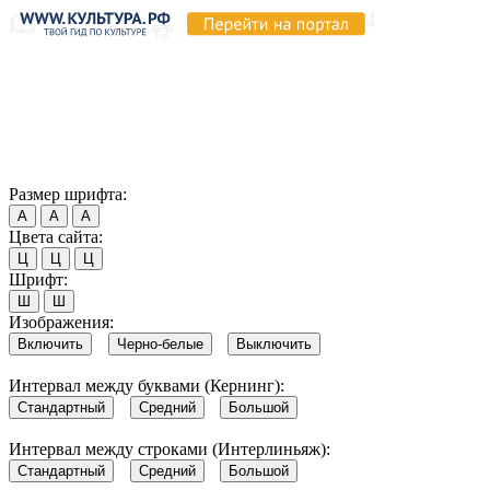
Продолжая пользоваться этим сайтом, вы соглашаетесь на
использование cookie и обработку данных в соответствии с
Политикой сайта в области обработки и защиты
персональных данных
. Обратите внимание, что в случае, если
использование сайтом файлов cookie отключено, некоторые
возможности сайта могут быть отображены некорректно.
Согласен
Размер шрифта:
А
А
А
Цвета сайта:
Ц
Ц
Ц
Шрифт:
Ш
Ш
Изображения:
Включить
Черно-белые
Выключить
Интервал между буквами (Кернинг):
Стандартный
Средний
Большой
Интервал между строками (Интерлиньяж):
Стандартный
Средний
Большой