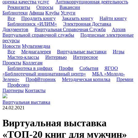
оценка качества услуг
Антикоррупционная деятельность
Реквизиты
Опросы
Вакансии
Библиотеки
Афиша
Клубы
Услуги
Все
Продлить книгу
Заказать книгу
Найти книгу
Библиопоиск «ИЛИМ»
Электронная Доставка
Документов
Виртуальная Справочная Служба
Архив
Виртуальной справочной службы
Подписные электронные
ресурсы
Новости
Мультимедиа
Все
Медиагалерея
Виртуальные выставки
Игры
Мастер-классы
Интервью
Интересное
Проекты
Коллегам
Библиотека в цифрах
Профи
События
ЯГОО
«Библиотечный инициативный центр»
МБА «Молодо-
Зелено»
ПрофВторник
Методическая копилка
Премии
Профсоюз
Партнеры
Контакты
Виртуальная выставка
24.02.2021
Виртуальная выставка
«ТОП-20 книг для мужчин»