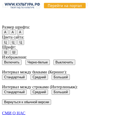
Продолжая пользоваться этим сайтом, вы соглашаетесь на испо
Обратите внимание, что в случае, если использование сайтом 
Согласен
Размер шрифта:
А
А
А
Цвета сайта:
Ц
Ц
Ц
Шрифт:
Ш
Ш
Изображения:
Включить
Черно-белые
Выключить
Интервал между буквами (Кернинг):
Стандартный
Средний
Большой
Интервал между строками (Интерлиньяж):
Стандартный
Средний
Большой
Вернуться к обычной версии
СМИ О НАС