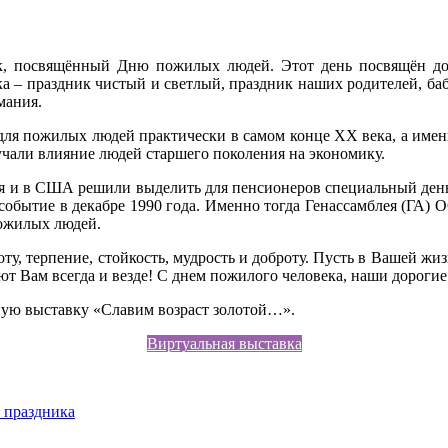
ик, посвящённый Дню пожилых людей. Этот день посвящён до
 – праздник чистый и светлый, праздник наших родителей, баб
мания.
ля пожилых людей практически в самом конце XX века, а именно
учали влияние людей старшего поколения на экономику.
мя и в США решили выделить для пенсионеров специальный день
событие в декабре 1990 года. Именно тогда Генассамблея (ГА) 
ожилых людей.
оту, терпение, стойкость, мудрость и доброту. Пусть в Вашей жи
уют Вам всегда и везде! С днем пожилого человека, наши дороги
ную выставку «Славим возраст золотой…».
Виртуальная выставка
и праздника