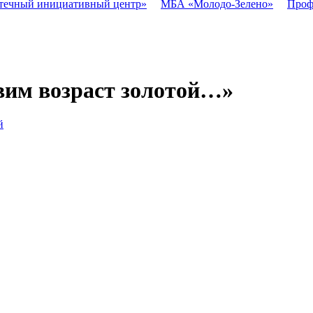
течный инициативный центр»
МБА «Молодо-Зелено»
Проф
вим возраст золотой…»
й