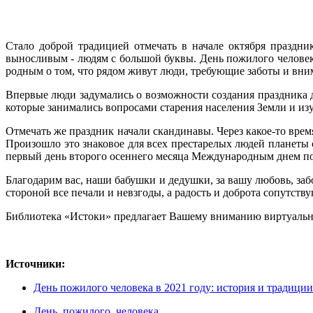
Стало доброй традицией отмечать в начале октября праздн
выносливым - людям с большой буквы. День пожилого человека
родным о том, что рядом живут люди, требующие заботы и вни
Впервые люди задумались о возможности создания праздника д
которые занимались вопросами старения населения Земли и из
Отмечать же праздник начали скандинавы. Через какое-то вре
Произошло это знаковое для всех престарелых людей планеты 
первый день второго осеннего месяца Международным днем п
Благодарим вас, наши бабушки и дедушки, за вашу любовь, заб
стороной все печали и невзгоды, а радость и доброта сопутств
Библиотека «Истоки» предлагает Вашему вниманию виртуаль
Источники:
День пожилого человека в 2021 году: история и традици
День пожилого человека