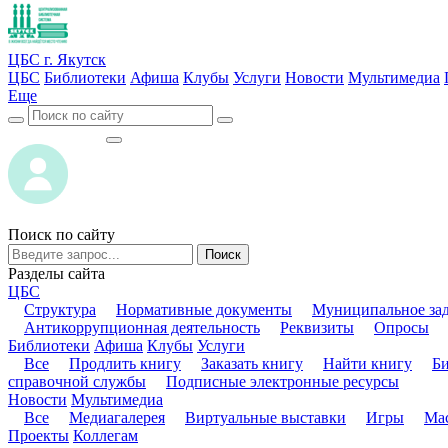
ЦБС г. Якутск
ЦБС
Библиотеки
Афиша
Клубы
Услуги
Новости
Мультимедиа
Еще
ВОЙТИ
ВОЙТИ
Поиск по сайту
Поиск
Разделы сайта
ЦБС
Структура
Нормативные документы
Муниципальное за
Антикоррупционная деятельность
Реквизиты
Опросы
Библиотеки
Афиша
Клубы
Услуги
Все
Продлить книгу
Заказать книгу
Найти книгу
Б
справочной службы
Подписные электронные ресурсы
Новости
Мультимедиа
Все
Медиагалерея
Виртуальные выставки
Игры
Мас
Проекты
Коллегам