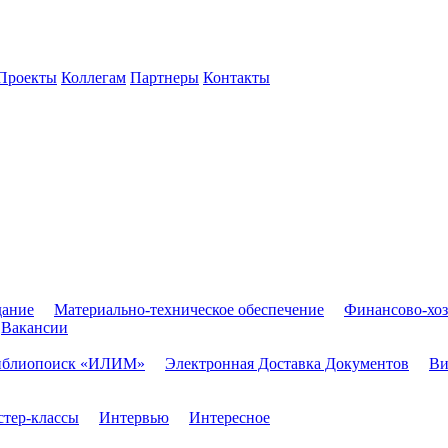
Проекты
Коллегам
Партнеры
Контакты
дание
Материально-техническое обеспечение
Финансово-хоз
Вакансии
иблиопоиск «ИЛИМ»
Электронная Доставка Документов
Ви
тер-классы
Интервью
Интересное