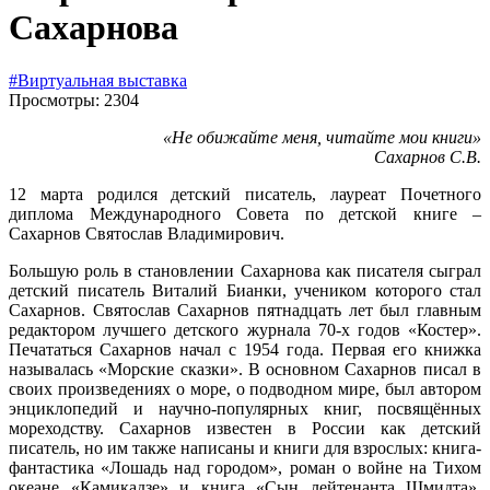
Сахарнова
#Виртуальная выставка
Просмотры: 2304
«Не обижайте меня, читайте мои книги»
Сахарнов С.В.
12 марта родился детский писатель, лауреат Почетного
диплома Международного Совета по детской книге –
Сахарнов Святослав Владимирович.
Большую роль в становлении Сахарнова как писателя сыграл
детский писатель Виталий Бианки, учеником которого стал
Сахарнов. Святослав Сахарнов пятнадцать лет был главным
редактором лучшего детского журнала 70-х годов «Костер».
Печататься Сахарнов начал с 1954 года. Первая его книжка
называлась «Морские сказки». В основном Сахарнов писал в
своих произведениях о море, о подводном мире, был автором
энциклопедий и научно-популярных книг, посвящённых
мореходству. Сахарнов известен в России как детский
писатель, но им также написаны и книги для взрослых: книга-
фантастика «Лошадь над городом», роман о войне на Тихом
океане «Камикадзе» и книга «Сын лейтенанта Шмидта»,