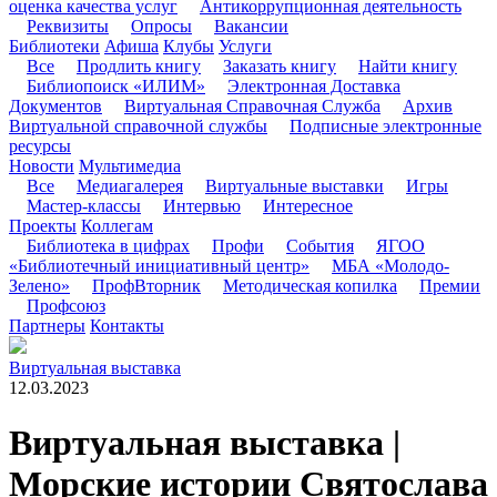
оценка качества услуг
Антикоррупционная деятельность
Реквизиты
Опросы
Вакансии
Библиотеки
Афиша
Клубы
Услуги
Все
Продлить книгу
Заказать книгу
Найти книгу
Библиопоиск «ИЛИМ»
Электронная Доставка
Документов
Виртуальная Справочная Служба
Архив
Виртуальной справочной службы
Подписные электронные
ресурсы
Новости
Мультимедиа
Все
Медиагалерея
Виртуальные выставки
Игры
Мастер-классы
Интервью
Интересное
Проекты
Коллегам
Библиотека в цифрах
Профи
События
ЯГОО
«Библиотечный инициативный центр»
МБА «Молодо-
Зелено»
ПрофВторник
Методическая копилка
Премии
Профсоюз
Партнеры
Контакты
Виртуальная выставка
12.03.2023
Виртуальная выставка |
Морские истории Святослава