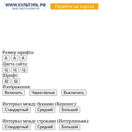
Продолжая пользоваться этим сайтом, вы соглашаетесь на
использование cookie и обработку данных в соответствии с
Политикой сайта в области обработки и защиты
персональных данных
. Обратите внимание, что в случае, если
использование сайтом файлов cookie отключено, некоторые
возможности сайта могут быть отображены некорректно.
Согласен
Размер шрифта:
А
А
А
Цвета сайта:
Ц
Ц
Ц
Шрифт:
Ш
Ш
Изображения:
Включить
Черно-белые
Выключить
Интервал между буквами (Кернинг):
Стандартный
Средний
Большой
Интервал между строками (Интерлиньяж):
Стандартный
Средний
Большой