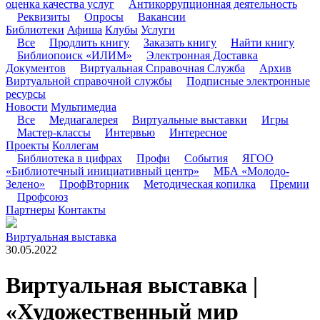
оценка качества услуг
Антикоррупционная деятельность
Реквизиты
Опросы
Вакансии
Библиотеки
Афиша
Клубы
Услуги
Все
Продлить книгу
Заказать книгу
Найти книгу
Библиопоиск «ИЛИМ»
Электронная Доставка
Документов
Виртуальная Справочная Служба
Архив
Виртуальной справочной службы
Подписные электронные
ресурсы
Новости
Мультимедиа
Все
Медиагалерея
Виртуальные выставки
Игры
Мастер-классы
Интервью
Интересное
Проекты
Коллегам
Библиотека в цифрах
Профи
События
ЯГОО
«Библиотечный инициативный центр»
МБА «Молодо-
Зелено»
ПрофВторник
Методическая копилка
Премии
Профсоюз
Партнеры
Контакты
Виртуальная выставка
30.05.2022
Виртуальная выставка |
«Художественный мир