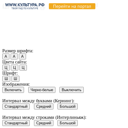
Продолжая пользоваться этим сайтом, вы соглашаетесь на
использование cookie и обработку данных в соответствии с
Политикой сайта в области обработки и защиты
персональных данных
. Обратите внимание, что в случае, если
использование сайтом файлов cookie отключено, некоторые
возможности сайта могут быть отображены некорректно.
Согласен
Размер шрифта:
А
А
А
Цвета сайта:
Ц
Ц
Ц
Шрифт:
Ш
Ш
Изображения:
Включить
Черно-белые
Выключить
Интервал между буквами (Кернинг):
Стандартный
Средний
Большой
Интервал между строками (Интерлиньяж):
Стандартный
Средний
Большой