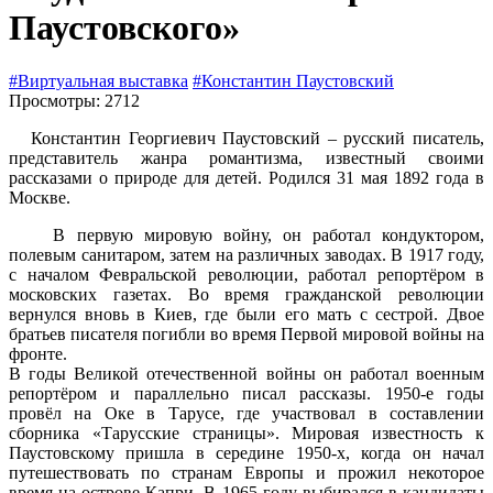
Паустовского»
#Виртуальная выставка
#Константин Паустовский
Просмотры: 2712
Константин Георгиевич Паустовский – русский писатель,
представитель жанра романтизма, известный своими
рассказами о природе для детей. Родился 31 мая 1892 года в
Москве.
В первую мировую войну, он работал кондуктором,
полевым санитаром, затем на различных заводах. В 1917 году,
с началом Февральской революции, работал репортёром в
московских газетах. Во время гражданской революции
вернулся вновь в Киев, где были его мать с сестрой. Двое
братьев писателя погибли во время Первой мировой войны на
фронте.
В годы Великой отечественной войны он работал военным
репортёром и параллельно писал рассказы. 1950-е годы
провёл на Оке в Тарусе, где участвовал в составлении
сборника «Тарусские страницы». Мировая известность к
Паустовскому пришла в середине 1950-х, когда он начал
путешествовать по странам Европы и прожил некоторое
время на острове Капри. В 1965 году выбирался в кандидаты