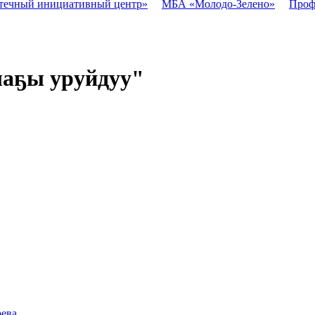
течный инициативный центр»
МБА «Молодо-Зелено»
Проф
ыаҕы уруйдуу"
оева