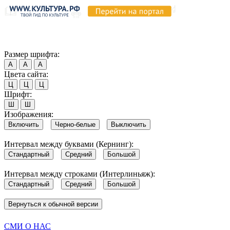
Продолжая пользоваться этим сайтом, вы соглашаетесь на испо
Обратите внимание, что в случае, если использование сайтом 
Согласен
Размер шрифта:
А
А
А
Цвета сайта:
Ц
Ц
Ц
Шрифт:
Ш
Ш
Изображения:
Включить
Черно-белые
Выключить
Интервал между буквами (Кернинг):
Стандартный
Средний
Большой
Интервал между строками (Интерлиньяж):
Стандартный
Средний
Большой
Вернуться к обычной версии
СМИ О НАС