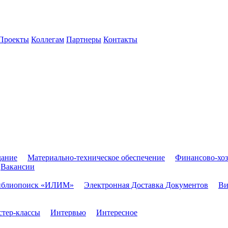
Проекты
Коллегам
Партнеры
Контакты
дание
Материально-техническое обеспечение
Финансово-хоз
Вакансии
иблиопоиск «ИЛИМ»
Электронная Доставка Документов
Ви
тер-классы
Интервью
Интересное