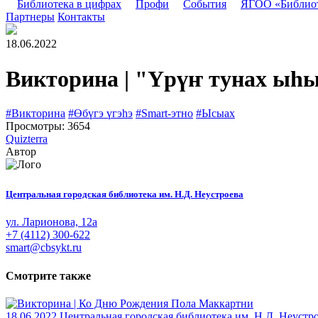
Библиотека в цифрах
Профи
События
ЯГОО «Библио
Партнеры
Контакты
18.06.2022
Викторина | "Үрүҥ тунах ыһ
#Викторина
#Өбүгэ үгэһэ
#Smart-этно
#Ысыах
Просмотры: 3654
Quizterra
Автор
Центральная городская библиотека им. Н.Д. Неустроева
ул. Ларионова, 12а
+7 (4112) 300-622
smart@cbsykt.ru
Смотрите также
18.06.2022
Центральная городская библиотека им. Н.Д. Неустр