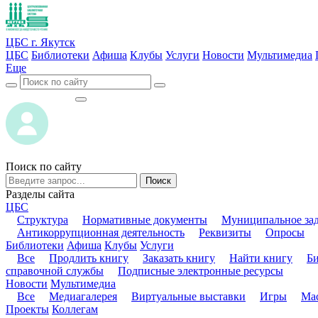
ЦБС г. Якутск
ЦБС
Библиотеки
Афиша
Клубы
Услуги
Новости
Мультимедиа
Еще
ВОЙТИ
ВОЙТИ
Поиск по сайту
Поиск
Разделы сайта
ЦБС
Структура
Нормативные документы
Муниципальное за
Антикоррупционная деятельность
Реквизиты
Опросы
Библиотеки
Афиша
Клубы
Услуги
Все
Продлить книгу
Заказать книгу
Найти книгу
Б
справочной службы
Подписные электронные ресурсы
Новости
Мультимедиа
Все
Медиагалерея
Виртуальные выставки
Игры
Мас
Проекты
Коллегам