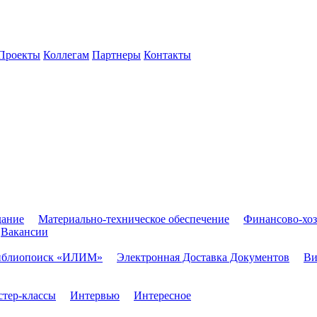
Проекты
Коллегам
Партнеры
Контакты
дание
Материально-техническое обеспечение
Финансово-хоз
Вакансии
иблиопоиск «ИЛИМ»
Электронная Доставка Документов
Ви
тер-классы
Интервью
Интересное