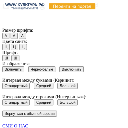
Продолжая пользоваться этим сайтом, вы соглашаетесь на испо
Обратите внимание, что в случае, если использование сайтом 
Согласен
Размер шрифта:
А
А
А
Цвета сайта:
Ц
Ц
Ц
Шрифт:
Ш
Ш
Изображения:
Включить
Черно-белые
Выключить
Интервал между буквами (Кернинг):
Стандартный
Средний
Большой
Интервал между строками (Интерлиньяж):
Стандартный
Средний
Большой
Вернуться к обычной версии
СМИ О НАС