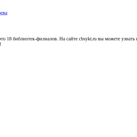
оева
о 18 библиотек-филиалов. На сайте cbsykt.ru вы можете узнать 
!