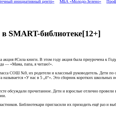
течный инициативный центр»
МБА «Молодо-Зелено»
Проф
и в SMART-библиотеке
[12+]
 акция #Сила книги. В этом году акция была приурочена к Году
да — «Мама, папа, я читаю!».
ласса СОШ №9, их родители и классный руководитель. Дети по о
 называется «У нас в 5 „б“». Это сборник коротких школьных ис
сте обсуждали прочитанное. Дети и взрослые отлично провели вр
ни.
астников. Библиотекари пригласили их приходить ещё раз и вы