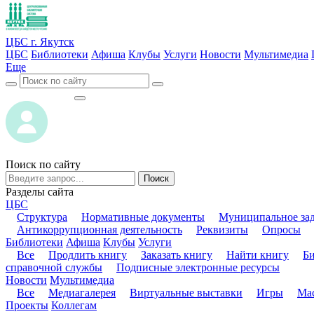
ЦБС г. Якутск
ЦБС
Библиотеки
Афиша
Клубы
Услуги
Новости
Мультимедиа
Еще
ВОЙТИ
ВОЙТИ
Поиск по сайту
Поиск
Разделы сайта
ЦБС
Структура
Нормативные документы
Муниципальное за
Антикоррупционная деятельность
Реквизиты
Опросы
Библиотеки
Афиша
Клубы
Услуги
Все
Продлить книгу
Заказать книгу
Найти книгу
Б
справочной службы
Подписные электронные ресурсы
Новости
Мультимедиа
Все
Медиагалерея
Виртуальные выставки
Игры
Мас
Проекты
Коллегам