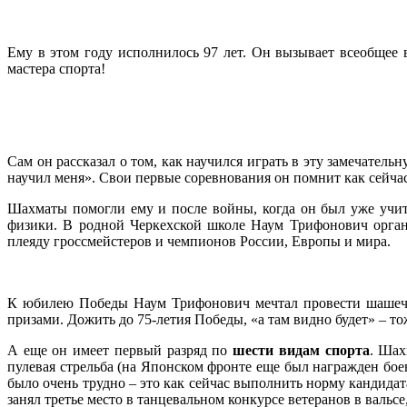
Ему в этом году исполнилось 97 лет. Он вызывает всеобщее
мастера спорта!
Сам он рассказал о том, как научился играть в эту замечате
научил меня». Свои первые соревнования он помнит как сейчас –
Шахматы помогли ему и после войны, когда он был уже учите
физики. В родной Черкехской школе Наум Трифонович орган
плеяду гроссмейстеров и чемпионов России, Европы и мира.
К юбилею Победы Наум Трифонович мечтал провести шашечно
призами. Дожить до 75-летия Победы, «а там видно будет» – то
А еще он имеет первый разряд по
шести видам спорта
. Шах
пулевая стрельба (на Японском фронте еще был награжден бое
было очень трудно – это как сейчас выполнить норму кандида
занял третье место в танцевальном конкурсе ветеранов в вальсе