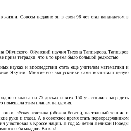
 жизни. Совсем недавно он в свои 96 лет стал кандидатом в
атона Ойунского. Ойунский научил Тихона Таппырова. Таппыров
ве приза тетрадки, что в то время было большой редкостью.
чных науках и впоследствии стать еще учителем математики и
онов Якутии. Многие его выпускники сами воспитали целую
ного класса на 75 досках и всех 150 участников наградить
что помешала этим планам пандемия.
онки, лёгкая атлетика (обожал бегать), настольный теннис и
е руки и глаза). А в советское время стать перворазрядником
ич участвовал в Кроссе наций. В год 65-летия Великой Победы
амного себя младше. Во как!