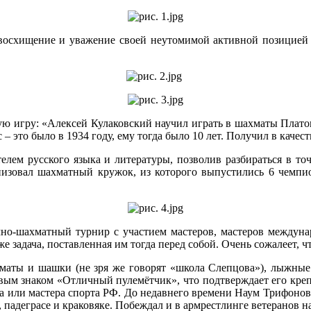
 восхищение и уважение своей неутомимой активной позицией в
льную игру: «Алексей Кулаковский научил играть в шахматы Пл
 это было в 1934 году, ему тогда было 10 лет. Получил в качест
лем русского языка и литературы, позволив разбираться в то
изовал шахматный кружок, из которого выпустились 6 чемпи
-шахматный турнир с участием мастеров, мастеров международ
же задача, поставленная им тогда перед собой. Очень сожалеет, 
маты и шашки (не зря же говорят «школа Слепцова»), лыжные г
вым знаком «Отличный пулемётчик», что подтверждает его крепки
та или мастера спорта РФ. До недавнего времени Наум Трифонов
, падеграсе и краковяке. Побеждал и в армрестлинге ветеранов н