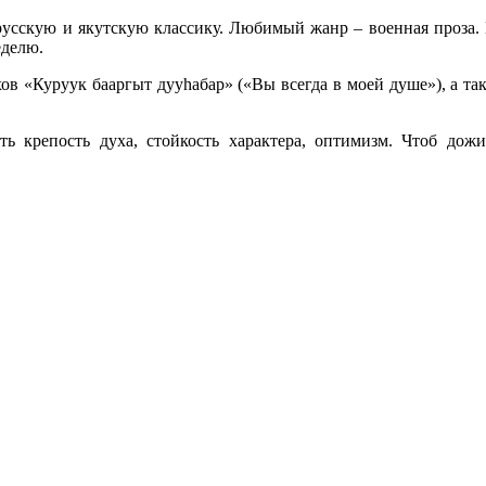
усскую и якутскую классику. Любимый жанр – военная проза.
еделю.
ов «Куруук бааргыт дууһабар» («Вы всегда в моей душе»), а т
ь крепость духа, стойкость характера, оптимизм. Чтоб дож
т