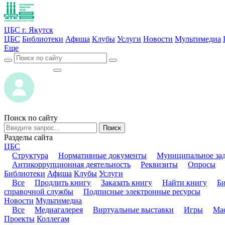
ЦБС г. Якутск
ЦБС
Библиотеки
Афиша
Клубы
Услуги
Новости
Мультимедиа
Еще
ВОЙТИ
ВОЙТИ
Поиск по сайту
Поиск
Разделы сайта
ЦБС
Структура
Нормативные документы
Муниципальное за
Антикоррупционная деятельность
Реквизиты
Опросы
Библиотеки
Афиша
Клубы
Услуги
Все
Продлить книгу
Заказать книгу
Найти книгу
Б
справочной службы
Подписные электронные ресурсы
Новости
Мультимедиа
Все
Медиагалерея
Виртуальные выставки
Игры
Мас
Проекты
Коллегам