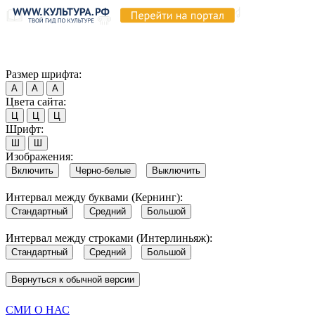
Продолжая пользоваться этим сайтом, вы соглашаетесь на испо
Обратите внимание, что в случае, если использование сайтом 
Согласен
Размер шрифта:
А
А
А
Цвета сайта:
Ц
Ц
Ц
Шрифт:
Ш
Ш
Изображения:
Включить
Черно-белые
Выключить
Интервал между буквами (Кернинг):
Стандартный
Средний
Большой
Интервал между строками (Интерлиньяж):
Стандартный
Средний
Большой
Вернуться к обычной версии
СМИ О НАС