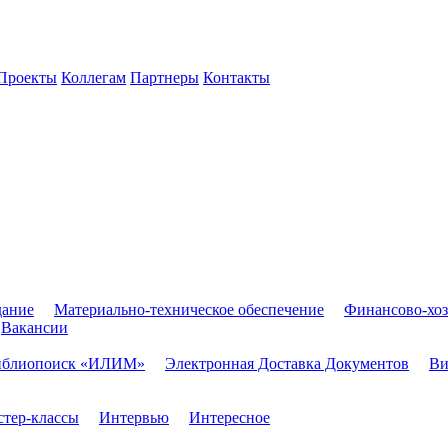
Проекты
Коллегам
Партнеры
Контакты
дание
Материально-техническое обеспечение
Финансово-хоз
Вакансии
иблиопоиск «ИЛИМ»
Электронная Доставка Документов
Ви
тер-классы
Интервью
Интересное