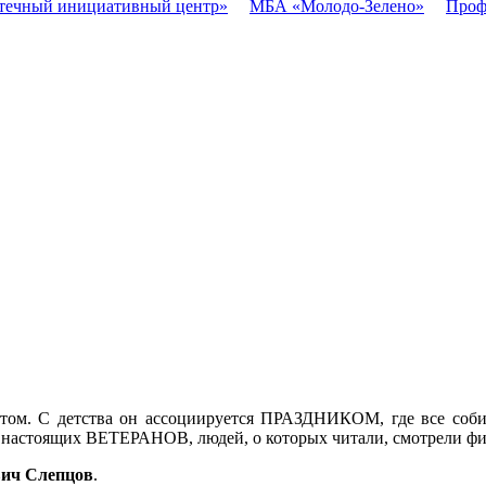
течный инициативный центр»
МБА «Молодо-Зелено»
Проф
петом. С детства он ассоциируется ПРАЗДНИКОМ, где все соб
ь настоящих ВЕТЕРАНОВ, людей, о которых читали, смотрели ф
ич Слепцов
.