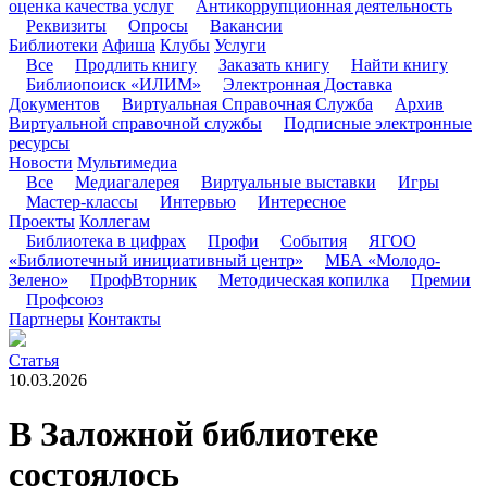
оценка качества услуг
Антикоррупционная деятельность
Реквизиты
Опросы
Вакансии
Библиотеки
Афиша
Клубы
Услуги
Все
Продлить книгу
Заказать книгу
Найти книгу
Библиопоиск «ИЛИМ»
Электронная Доставка
Документов
Виртуальная Справочная Служба
Архив
Виртуальной справочной службы
Подписные электронные
ресурсы
Новости
Мультимедиа
Все
Медиагалерея
Виртуальные выставки
Игры
Мастер-классы
Интервью
Интересное
Проекты
Коллегам
Библиотека в цифрах
Профи
События
ЯГОО
«Библиотечный инициативный центр»
МБА «Молодо-
Зелено»
ПрофВторник
Методическая копилка
Премии
Профсоюз
Партнеры
Контакты
Статья
10.03.2026
В Заложной библиотеке
состоялось