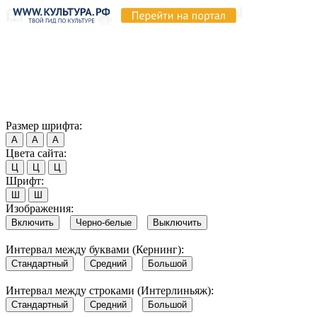
Продолжая пользоваться этим сайтом, вы соглашаетесь на
использование cookie и обработку данных в соответствии с
Политикой сайта в области обработки и защиты
персональных данных
. Обратите внимание, что в случае, если
использование сайтом файлов cookie отключено, некоторые
возможности сайта могут быть отображены некорректно.
Согласен
Размер шрифта:
А
А
А
Цвета сайта:
Ц
Ц
Ц
Шрифт:
Ш
Ш
Изображения:
Включить
Черно-белые
Выключить
Интервал между буквами (Кернинг):
Стандартный
Средний
Большой
Интервал между строками (Интерлиньяж):
Стандартный
Средний
Большой