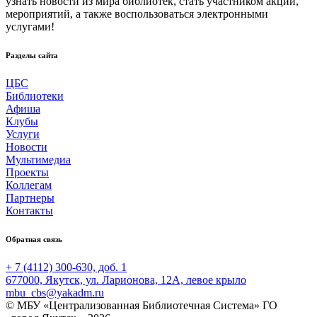
узнать новости из мира библиотек, стать участником акций,
мероприятий, а также воспользоваться электронными
услугами!
Разделы сайта
ЦБС
Библиотеки
Афиша
Клубы
Услуги
Новости
Мультимедиа
Проекты
Коллегам
Партнеры
Контакты
Обратная связь
+ 7 (4112) 300-630, доб. 1
677000, Якутск, ул. Ларионова, 12А, левое крыло
mbu_cbs@yakadm.ru
© МБУ «Централизованная Библиотечная Система» ГО