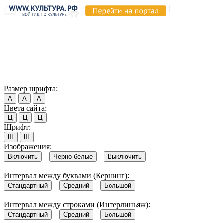
Продолжая пользоваться этим сайтом, вы соглашаетесь на
использование cookie и обработку данных в соответствии с
Политикой сайта в области обработки и защиты
персональных данных
. Обратите внимание, что в случае, если
использование сайтом файлов cookie отключено, некоторые
возможности сайта могут быть отображены некорректно.
Согласен
Размер шрифта:
А
А
А
Цвета сайта:
Ц
Ц
Ц
Шрифт:
Ш
Ш
Изображения:
Включить
Черно-белые
Выключить
Интервал между буквами (Кернинг):
Стандартный
Средний
Большой
Интервал между строками (Интерлиньяж):
Стандартный
Средний
Большой