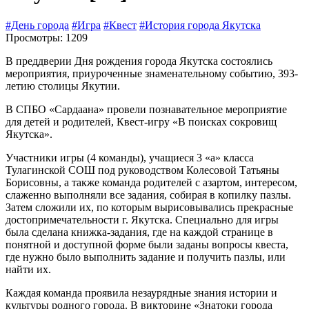
#День города
#Игра
#Квест
#История города Якутска
Просмотры: 1209
В преддверии Дня рождения города Якутска состоялись
мероприятия, приуроченные знаменательному событию, 393-
летию столицы Якутии.
В СПБО «Сардаана» провели познавательное мероприятие
для детей и родителей, Квест-игру «В поисках сокровищ
Якутска».
Участники игры (4 команды), учащиеся 3 «а» класса
Тулагинской СОШ под руководством Колесовой Татьяны
Борисовны, а также команда родителей с азартом, интересом,
слаженно выполняли все задания, собирая в копилку пазлы.
Затем сложили их, по которым вырисовывались прекрасные
достопримечательности г. Якутска. Специально для игры
была сделана книжка-задания, где на каждой странице в
понятной и доступной форме были заданы вопросы квеста,
где нужно было выполнить задание и получить пазлы, или
найти их.
Каждая команда проявила незаурядные знания истории и
культуры родного города. В викторине «Знатоки города