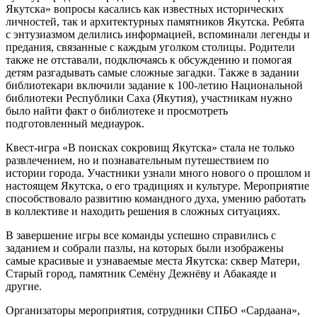
Якутска» вопросы касались как известных исторических
личностей, так и архитектурных памятников Якутска. Ребята
с энтузиазмом делились информацией, вспоминали легенды и
предания, связанные с каждым уголком столицы. Родители
также не отставали, подключаясь к обсуждению и помогая
детям разгадывать самые сложные загадки. Также в задании
библиотекари включили задание к 100-летию Национальной
библиотеки Республики Саха (Якутия), участникам нужно
было найти факт о библиотеке и просмотреть
подготовленный медиаурок.
Квест-игра «В поисках сокровищ Якутска» стала не только
развлечением, но и познавательным путешествием по
истории города. Участники узнали много нового о прошлом и
настоящем Якутска, о его традициях и культуре. Мероприятие
способствовало развитию командного духа, умению работать
в коллективе и находить решения в сложных ситуациях.
В завершение игры все команды успешно справились с
заданием и собрали пазлы, на которых были изображены
самые красивые и узнаваемые места Якутска: сквер Матери,
Старый город, памятник Семёну Дежнёву и Абакаяде и
другие.
Организаторы мероприятия, сотрудники СПБО «Сардаана»,