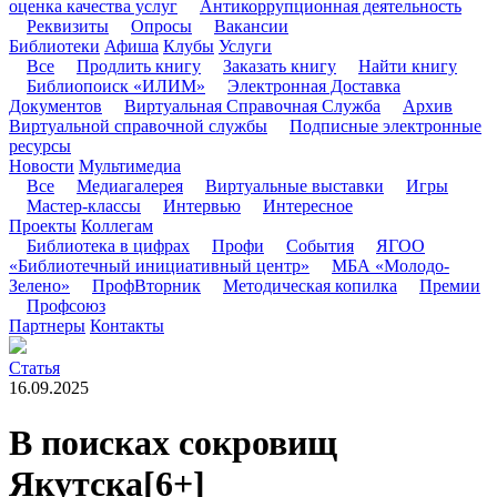
оценка качества услуг
Антикоррупционная деятельность
Реквизиты
Опросы
Вакансии
Библиотеки
Афиша
Клубы
Услуги
Все
Продлить книгу
Заказать книгу
Найти книгу
Библиопоиск «ИЛИМ»
Электронная Доставка
Документов
Виртуальная Справочная Служба
Архив
Виртуальной справочной службы
Подписные электронные
ресурсы
Новости
Мультимедиа
Все
Медиагалерея
Виртуальные выставки
Игры
Мастер-классы
Интервью
Интересное
Проекты
Коллегам
Библиотека в цифрах
Профи
События
ЯГОО
«Библиотечный инициативный центр»
МБА «Молодо-
Зелено»
ПрофВторник
Методическая копилка
Премии
Профсоюз
Партнеры
Контакты
Статья
16.09.2025
В поисках сокровищ
Якутска
[6+]