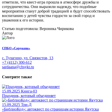
отметили, что квест-игра прошла в атмосфере дружбы и
сотрудничества. Они выразили надежду, что подобные
мероприятия станут доброй традицией и будут способствовать
воспитанию у детей чувства гордости за свой город и
уважения к его истории.
Статью подготовила: Вероника Чирикова
Автор
СПБО «Сардаана»
с. Тулагино, ул. Связистов, 13
+7 (4112) 300-612
sardaana@cbsykt.ru
Смотрите также
15.09.2025
Книга-03
Праздник, который объединяет
15.09.2025
Три-Д
«БиблиоКод»: автоквест по страницам истории Якутска