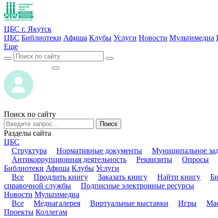
ЦБС г. Якутск
ЦБС
Библиотеки
Афиша
Клубы
Услуги
Новости
Мультимедиа
Еще
ВОЙТИ
ВОЙТИ
Поиск по сайту
Поиск
Разделы сайта
ЦБС
Структура
Нормативные документы
Муниципальное за
Антикоррупционная деятельность
Реквизиты
Опросы
Библиотеки
Афиша
Клубы
Услуги
Все
Продлить книгу
Заказать книгу
Найти книгу
Б
справочной службы
Подписные электронные ресурсы
Новости
Мультимедиа
Все
Медиагалерея
Виртуальные выставки
Игры
Мас
Проекты
Коллегам