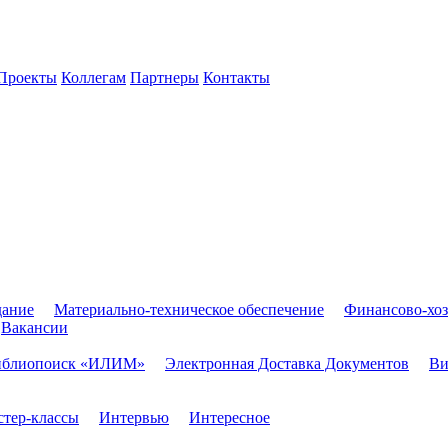
Проекты
Коллегам
Партнеры
Контакты
дание
Материально-техническое обеспечение
Финансово-хоз
Вакансии
иблиопоиск «ИЛИМ»
Электронная Доставка Документов
Ви
тер-классы
Интервью
Интересное