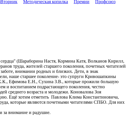
Вторник
Методическая копилка
Премии
Профсоюз
 сердца'' (Шараборина Настя, Кормина Катя, Волканов Кирилл,
еранов труда, жителей старшего поколения, почетных читателей
 заботе, внимании родных и близких. Дети, в знак
тели, наше старшее поколение- это супруги Кривошапкины
 К.К., Ефимова Е.Н., Сухина З.В., которые прожили большую
нием и воспитанием подрастающего поколения, честно
дей среднего возраста и молодежи. Коновалова Зоя
ацию. Ещё хотим отметить Павлова Клима Константиновича,
 труда, которые являются почетными читателями СПБО. Для них
и за внимание и радушие.