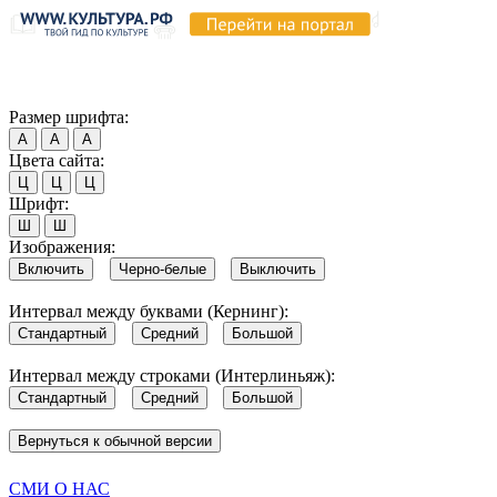
Продолжая пользоваться этим сайтом, вы соглашаетесь на испо
Обратите внимание, что в случае, если использование сайтом 
Согласен
Размер шрифта:
А
А
А
Цвета сайта:
Ц
Ц
Ц
Шрифт:
Ш
Ш
Изображения:
Включить
Черно-белые
Выключить
Интервал между буквами (Кернинг):
Стандартный
Средний
Большой
Интервал между строками (Интерлиньяж):
Стандартный
Средний
Большой
Вернуться к обычной версии
СМИ О НАС