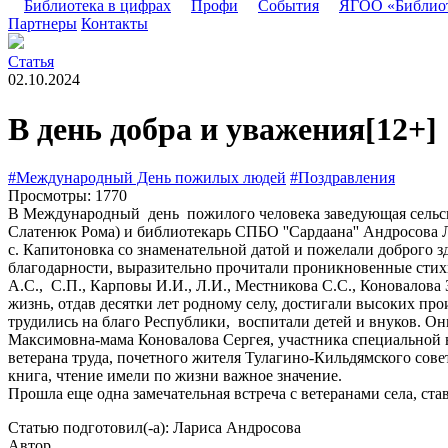
Библиотека в цифрах
Профи
События
ЯГОО «Библио
Партнеры
Контакты
Статья
02.10.2024
В день добра и уважения
[12+]
#Международный День пожилых людей
#Поздравления
Просмотры: 1770
В Международный день пожилого человека заведующая сельског
Слатенюк Рома) и библиотекарь СПБО ''Сардаана'' Андросова Л
с. Капитоновка со знаменательной датой и пожелали доброго зд
благодарности, выразительно прочитали проникновенные стих
А.С., С.П., Карповы И.И., Л.И., Местникова С.С., Коновалова
жизнь, отдав десятки лет родному селу, достигали высоких п
трудились на благо Республики, воспитали детей и внуков. О
Максимовна-мама Коновалова Сергея, участника специальной 
ветерана труда, почетного жителя Тулагино-Кильдямского сов
книга, чтение имели по жизни важное значение.
Прошла еще одна замечательная встреча с ветеранами села, ст
Статью подготовил(-а): Лариса Андросова
Автор