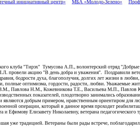
течный инициативный центр»
МБА «Молодо-Зелено»
Проф
о клуба ''Тирэх'' Тумусова А.П., волонтерский отряд ''Добрые
.Л. провели акцию ''В день добра и уважения''. Поздравили вет
равия, бодрости духа, благополучия, долгих лет жизни в любви,
и, полные оптимизма, гордости, радости, любви. Уважаемые жи
 З.М., Павлова Н.М., Кожевникова Т.Е., Васильева М.П., Павлов
роизводственных показателей, плодотворно занимались образова
ни являются добрым примером, нравственным ориентиром для лю
военной операции, который в данное время проходит реабилит
ета и Ефимову Елизавету Николаевну, ветерана педагогического
авшая уже традицией. Ветераны были рады встрече, поблагодарил