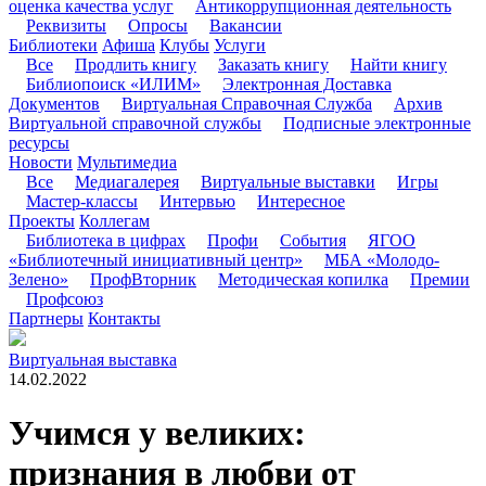
оценка качества услуг
Антикоррупционная деятельность
Реквизиты
Опросы
Вакансии
Библиотеки
Афиша
Клубы
Услуги
Все
Продлить книгу
Заказать книгу
Найти книгу
Библиопоиск «ИЛИМ»
Электронная Доставка
Документов
Виртуальная Справочная Служба
Архив
Виртуальной справочной службы
Подписные электронные
ресурсы
Новости
Мультимедиа
Все
Медиагалерея
Виртуальные выставки
Игры
Мастер-классы
Интервью
Интересное
Проекты
Коллегам
Библиотека в цифрах
Профи
События
ЯГОО
«Библиотечный инициативный центр»
МБА «Молодо-
Зелено»
ПрофВторник
Методическая копилка
Премии
Профсоюз
Партнеры
Контакты
Виртуальная выставка
14.02.2022
Учимся у великих:
признания в любви от