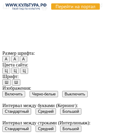
Продолжая пользоваться этим сайтом, вы соглашаетесь на
использование cookie и обработку данных в соответствии с
Политикой сайта в области обработки и защиты
персональных данных
. Обратите внимание, что в случае, если
использование сайтом файлов cookie отключено, некоторые
возможности сайта могут быть отображены некорректно.
Согласен
Размер шрифта:
А
А
А
Цвета сайта:
Ц
Ц
Ц
Шрифт:
Ш
Ш
Изображения:
Включить
Черно-белые
Выключить
Интервал между буквами (Кернинг):
Стандартный
Средний
Большой
Интервал между строками (Интерлиньяж):
Стандартный
Средний
Большой