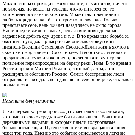
Можно сто раз проходить мимо зданий, памятников, ничего
не замечая, но когда ты узнаешь что-то интересное, то
запоминаешь это на всю жизнь. Может так и начинается
любовь к родине, как бы это громко ни звучало. Только
представьте себе, ведь 400 лет назад здесь не было города.
Наши предки жили в аласах, решая свои повседневные
задачи: как добыть еду, дрова и т. д. В то время шла борьба за
охотничьи угодья. Примерно так описывает якутский
писатель Василий Семенович Яковлев-Далан жизнь якутов в
своей книге для детей «Саха төрдө». В коротких легендах и
преданиях он емко и ярко преподносит читателям первое
появление первопроходцев на берегу реки Лены. В то время в
России правил Михаил Романов, который дал задание
расширять и обогащать Россию. Самые бесстрашные люди
отправлялись все дальше и дальше по северной реке, открывая
новые места.
Нажмите для увеличения
И вот первая встреча происходит с местными охотниками,
которые в свою очередь тоже были ошарашены большими
деревянными ладьями, в которых плыли голубоглазые,
большеносые люди. Путешественники возвращаются вновь
через три года. Именно это событие описывается в легенде