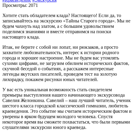
Просмотры: 2071
Хотите стать обладателем клада? Настоящего! Если да, то
записывайтесь на экскурсию «Тайны Старого города». Мы не
будем чахнуть над златом, а с большим удовольствием
поделимся знаниями и вместе отправимся на поиски
настоящего клада.
Итак, не берите с собой ни лопат, ни рюкзаков, а просто
захватите любознательность, интерес к истории родного
города и хорошее настроение. Мы не будем вас утомлять
сухими цифрами, не загрузим обилием исторических фактов,
скучной беседой о событиях, а расскажем интересные
легенды якутских писателей, проведем тест на золотую
лихорадку, покажем рисунки юных читателей.
У вас есть уникальная возможность стать свидетелем
премьеры выступления нашего начинающего экскурсовода
Савелия Желонкина. Савелий – наш лучший читатель, ученик
шестого класса городской классический гимназии, любитель
краеведения. Это событие мы считаем историческим фактом и
уверены в ярком будущем молодого человека. Спустя
некоторое время вы сможете похвастаться, что были первыми
слушателями экскурсии юного краеведа.