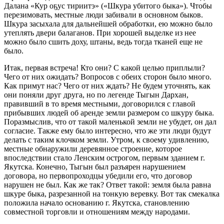
Далана «Кур оҕус тириитэ» («Шкура убитого быка»). Чтобы
перезимовать, местные люди забивали в основном быков.
Шкура засыхала для дальнейшей обработки, ею можно было
утеплять двери балаганов. При хорошей выделке из нее
можно было сшить доху, штаны, ведь тогда тканей еще не
было.
Итак, первая встреча! Кто они? С какой целью приплыли?
Чего от них ожидать? Вопросов с обеих сторон было много.
Как примут нас? Чего от них ждать? Не будем уточнять, как
они поняли друг друга, но по легенде Тыгын Дархан,
правивший в то время местными, договорился с главой
прибывших людей об аренде земли размером со шкуру быка.
Поразмыслив, что от такой маленькой земли не убудет, он дал
согласие. Также ему было интересно, что же эти люди будут
делать с таким клочком земли. Утром, к своему удивлению,
местные обнаружили деревянное строение, которое
впоследствии стало Ленским острогом, первым зданием г.
Якутска. Конечно, Тыгын был разъярен нарушением
договора, но первопроходцы убедили его, что договор
нарушен не был. Как же так? Ответ такой: земля была равна
шкуре быка, разрезанной на тонкую веревку. Вот так смекалка
положила начало основанию г. Якутска, становлению
совместной торговли и отношениям между народами.