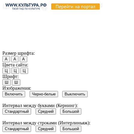
Продолжая пользоваться этим сайтом, вы соглашаетесь на
использование cookie и обработку данных в соответствии с
Политикой сайта в области обработки и защиты
персональных данных
. Обратите внимание, что в случае, если
использование сайтом файлов cookie отключено, некоторые
возможности сайта могут быть отображены некорректно.
Согласен
Размер шрифта:
А
А
А
Цвета сайта:
Ц
Ц
Ц
Шрифт:
Ш
Ш
Изображения:
Включить
Черно-белые
Выключить
Интервал между буквами (Кернинг):
Стандартный
Средний
Большой
Интервал между строками (Интерлиньяж):
Стандартный
Средний
Большой