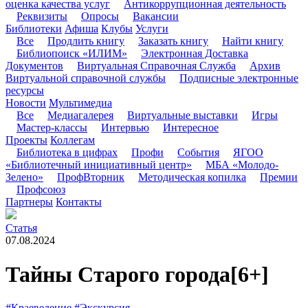
оценка качества услуг
Антикоррупционная деятельность
Реквизиты
Опросы
Вакансии
Библиотеки
Афиша
Клубы
Услуги
Все
Продлить книгу
Заказать книгу
Найти книгу
Библиопоиск «ИЛИМ»
Электронная Доставка
Документов
Виртуальная Справочная Служба
Архив
Виртуальной справочной службы
Подписные электронные
ресурсы
Новости
Мультимедиа
Все
Медиагалерея
Виртуальные выставки
Игры
Мастер-классы
Интервью
Интересное
Проекты
Коллегам
Библиотека в цифрах
Профи
События
ЯГОО
«Библиотечный инициативный центр»
МБА «Молодо-
Зелено»
ПрофВторник
Методическая копилка
Премии
Профсоюз
Партнеры
Контакты
Статья
07.08.2024
Тайны Старого города
[6+]
#Краеведение
#Экскурсия