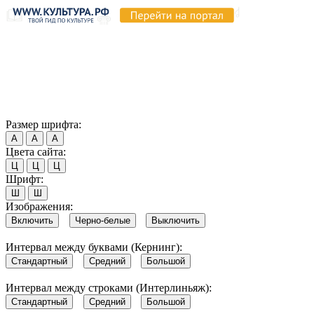
Продолжая пользоваться этим сайтом, вы соглашаетесь на
использование cookie и обработку данных в соответствии с
Политикой сайта в области обработки и защиты
персональных данных
. Обратите внимание, что в случае, если
использование сайтом файлов cookie отключено, некоторые
возможности сайта могут быть отображены некорректно.
Согласен
Размер шрифта:
А
А
А
Цвета сайта:
Ц
Ц
Ц
Шрифт:
Ш
Ш
Изображения:
Включить
Черно-белые
Выключить
Интервал между буквами (Кернинг):
Стандартный
Средний
Большой
Интервал между строками (Интерлиньяж):
Стандартный
Средний
Большой