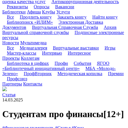
оценка качества услуг
Антикоррупционная деятельность
Реквизиты
Опросы
Вакансии
Библиотеки
Афиша
Клубы
Услуги
Все
Продлить книгу
Заказать книгу
Найти книгу
Библиопоиск «ИЛИМ»
Электронная Доставка
Документов
Виртуальная Справочная Служба
Архив
Виртуальной справочной службы
Подписные электронные
ресурсы
Новости
Мультимедиа
Все
Медиагалерея
Виртуальные выставки
Игры
Мастер-классы
Интервью
Интересное
Проекты
Коллегам
Библиотека в цифрах
Профи
События
ЯГОО
«Библиотечный инициативный центр»
МБА «Молодо-
Зелено»
ПрофВторник
Методическая копилка
Премии
Профсоюз
Партнеры
Контакты
Статья
14.03.2025
Студентам про финансы
[12+]
#Финансовая грамотность
#Статья
#Квиз