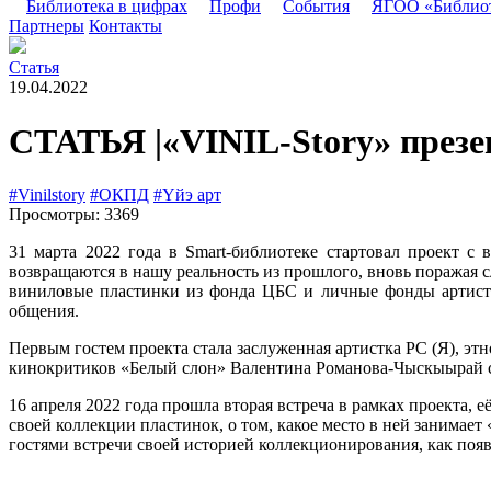
Библиотека в цифрах
Профи
События
ЯГОО «Библио
Партнеры
Контакты
Статья
19.04.2022
СТАТЬЯ |«VINIL-Story» презе
#Vinilstory
#ОКПД
#Yйэ арт
Просмотры: 3369
31 марта 2022 года в Smart-библиотеке стартовал проект с
возвращаются в нашу реальность из прошлого, вновь поражая 
виниловые пластинки из фонда ЦБС и личные фонды артисто
общения.
Первым гостем проекта стала заслуженная артистка РС (Я), эт
кинокритиков «Белый слон» Валентина Романова-Чыскыырай со
16 апреля 2022 года прошла вторая встреча в рамках проекта,
своей коллекции пластинок, о том, какое место в ней занимает 
гостями встречи своей историей коллекционирования, как появ