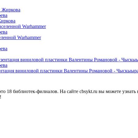
оева
Жиркова
оева
селенной Warhammer
оева
оева
езентация виниловой пластинки Валентины Романовой - Чыскыыр
о 18 библиотек-филиалов. На сайте cbsykt.ru вы можете узнать 
!