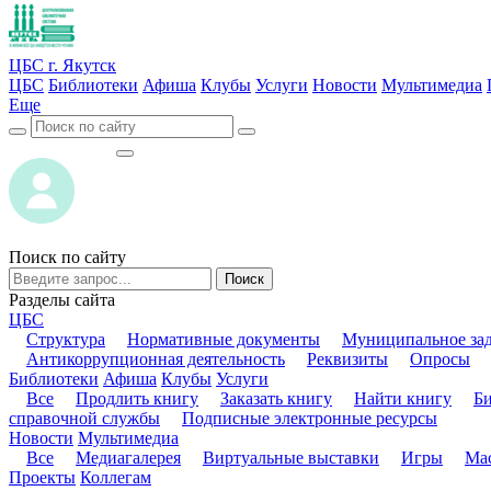
ЦБС г. Якутск
ЦБС
Библиотеки
Афиша
Клубы
Услуги
Новости
Мультимедиа
Еще
ВОЙТИ
ВОЙТИ
Поиск по сайту
Поиск
Разделы сайта
ЦБС
Структура
Нормативные документы
Муниципальное за
Антикоррупционная деятельность
Реквизиты
Опросы
Библиотеки
Афиша
Клубы
Услуги
Все
Продлить книгу
Заказать книгу
Найти книгу
Б
справочной службы
Подписные электронные ресурсы
Новости
Мультимедиа
Все
Медиагалерея
Виртуальные выставки
Игры
Мас
Проекты
Коллегам