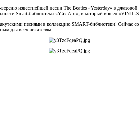
версию известнейшей песни The Beatles «Yesterday» в джазово
льности Smart-библиотеки «Үйэ Арт», в который вошел «VINIL-St
 якутскими песнями в коллекцию SMART-библиотеки! Сейчас сот
ным для всех читателям.