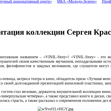
течный инициативный центр»
МБА «Молодо-Зелено»
Проф
нтация коллекции Сергея Кра
 винтажным названием – «VINIL-Story»! «VINIL-Story» - это
слушателей своим качественным звучанием, неподдельными истор
в, филофонистов и заядлых меломанов, где слушатели могут 
но-певица, актриса театра и кино, обладатель приза «Лучшая жен
 своей долгожданной презентацией виниловой пластинки, запи
 её гостем стал меломан, держатель внушительной коллекции вин
«ливерпульская четвёрка», а также представил книги и диски, св
илась страсть, а также рассказал о современном положении дел