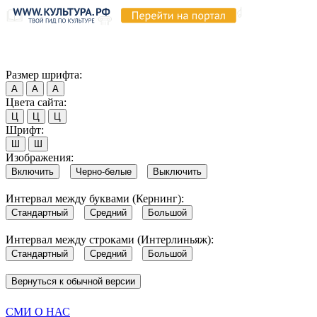
Продолжая пользоваться этим сайтом, вы соглашаетесь на испо
Обратите внимание, что в случае, если использование сайтом 
Согласен
Размер шрифта:
А
А
А
Цвета сайта:
Ц
Ц
Ц
Шрифт:
Ш
Ш
Изображения:
Включить
Черно-белые
Выключить
Интервал между буквами (Кернинг):
Стандартный
Средний
Большой
Интервал между строками (Интерлиньяж):
Стандартный
Средний
Большой
Вернуться к обычной версии
СМИ О НАС