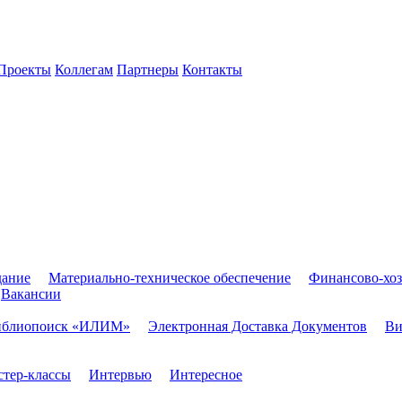
Проекты
Коллегам
Партнеры
Контакты
дание
Материально-техническое обеспечение
Финансово-хоз
Вакансии
иблиопоиск «ИЛИМ»
Электронная Доставка Документов
Ви
тер-классы
Интервью
Интересное