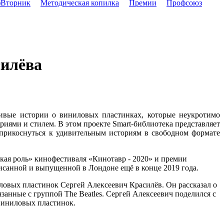
Вторник
Методическая копилка
Премии
Профсоюз
силёва
 живые истории о виниловых пластинках, которые неукротимо
иями и стилем. В этом проекте Smart-библиотека представляет
прикоснуться к удивительным историям в свободном формате
ская роль» кинофестиваля «Кинотавр - 2020» и премии
санной и выпущенной в Лондоне ещё в конце 2019 года.
иловых пластинок Сергей Алексеевич Красилёв. Он рассказал о
язанные с группой The Beatles. Сергей Алексеевич поделился с
 виниловых пластинок.