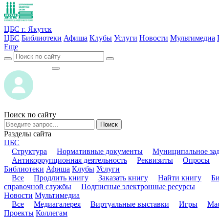
ЦБС г. Якутск
ЦБС
Библиотеки
Афиша
Клубы
Услуги
Новости
Мультимедиа
Еще
ВОЙТИ
ВОЙТИ
Поиск по сайту
Поиск
Разделы сайта
ЦБС
Структура
Нормативные документы
Муниципальное за
Антикоррупционная деятельность
Реквизиты
Опросы
Библиотеки
Афиша
Клубы
Услуги
Все
Продлить книгу
Заказать книгу
Найти книгу
Б
справочной службы
Подписные электронные ресурсы
Новости
Мультимедиа
Все
Медиагалерея
Виртуальные выставки
Игры
Мас
Проекты
Коллегам