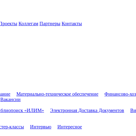
Проекты
Коллегам
Партнеры
Контакты
дание
Материально-техническое обеспечение
Финансово-хоз
Вакансии
иблиопоиск «ИЛИМ»
Электронная Доставка Документов
Ви
тер-классы
Интервью
Интересное