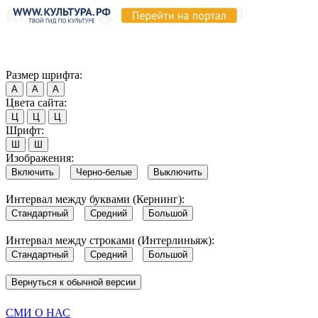
Продолжая пользоваться этим сайтом, вы соглашаетесь на испо
Обратите внимание, что в случае, если использование сайтом 
Согласен
Размер шрифта:
А
А
А
Цвета сайта:
Ц
Ц
Ц
Шрифт:
Ш
Ш
Изображения:
Включить
Черно-белые
Выключить
Интервал между буквами (Кернинг):
Стандартный
Средний
Большой
Интервал между строками (Интерлиньяж):
Стандартный
Средний
Большой
Вернуться к обычной версии
СМИ О НАС