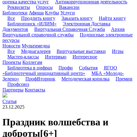
оценка качества услуг
Антикоррупционная деятельность
Реквизиты
Опросы
Вакансии
Библиотеки
Афиша
Клубы
Услуги
Все
Продлить книгу
Заказать книгу
Найти книгу
Библиопоиск «ИЛИМ»
Электронная Доставка
Документов
Виртуальная Справочная Служба
Архив
Виртуальной справочной службы
Подписные электронные
ресурсы
Новости
Мультимедиа
Все
Медиагалерея
Виртуальные выставки
Игры
Мастер-классы
Интервью
Интересное
Проекты
Коллегам
Библиотека в цифрах
Профи
События
ЯГОО
«Библиотечный инициативный центр»
МБА «Молодо-
Зелено»
ПрофВторник
Методическая копилка
Премии
Профсоюз
Партнеры
Контакты
Статья
23.12.2025
Праздник волшебства и
доброты
[6+]