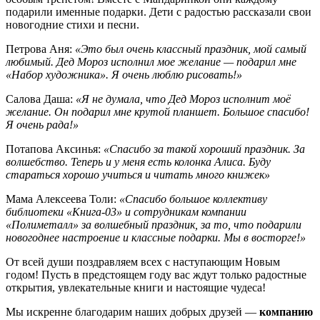
подарили именные подарки. Дети с радостью рассказали свои
новогодние стихи и песни.
Петрова Аня:
«Это был очень классный праздник, мой самый
любимый. Дед Мороз исполнил мое желание — подарил мне
«Набор художника». Я очень люблю рисовать!»
Салова Даша:
«Я не думала, что Дед Мороз исполнит моё
желание. Он подарил мне крутой планшет. Большое спасибо!
Я очень рада!»
Потапова Аксинья:
«Спасибо за такой хороший праздник. За
волшебство. Теперь и у меня есть колонка Алиса. Буду
стараться хорошо учиться и читать много книжек»
Мама Алексеева Толи:
«Спасибо большое коллективу
библиотеки «Книга-03» и сотрудникам компании
«Полиметалл» за волшебный праздник, за то, что подарили
новогоднее настроение и классные подарки. Мы в восторге!»
От всей души поздравляем всех с наступающим Новым
годом! Пусть в предстоящем году вас ждут только радостные
открытия, увлекательные книги и настоящие чудеса!
Мы искренне благодарим наших добрых друзей —
компанию