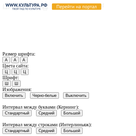
Продолжая пользоваться этим сайтом, вы соглашаетесь на
использование cookie и обработку данных в соответствии с
Политикой сайта в области обработки и защиты
персональных данных
. Обратите внимание, что в случае, если
использование сайтом файлов cookie отключено, некоторые
возможности сайта могут быть отображены некорректно.
Согласен
Размер шрифта:
А
А
А
Цвета сайта:
Ц
Ц
Ц
Шрифт:
Ш
Ш
Изображения:
Включить
Черно-белые
Выключить
Интервал между буквами (Кернинг):
Стандартный
Средний
Большой
Интервал между строками (Интерлиньяж):
Стандартный
Средний
Большой