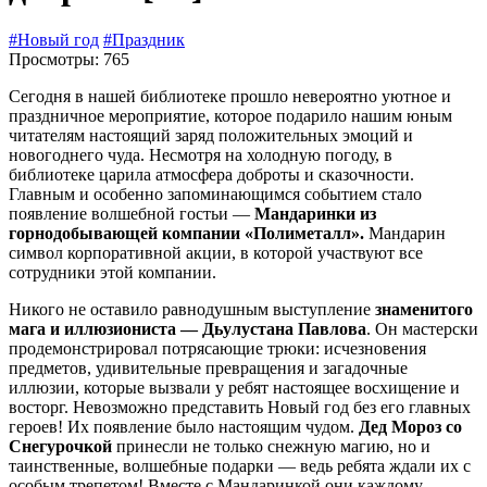
#Новый год
#Праздник
Просмотры: 765
Сегодня в нашей библиотеке прошло невероятно уютное и
праздничное мероприятие, которое подарило нашим юным
читателям настоящий заряд положительных эмоций и
новогоднего чуда. Несмотря на холодную погоду, в
библиотеке царила атмосфера доброты и сказочности.
Главным и особенно запоминающимся событием стало
появление волшебной гостьи —
Мандаринки из
горнодобывающей компании «Полиметалл».
Мандарин
символ корпоративной акции, в которой участвуют все
сотрудники этой компании.
Никого не оставило равнодушным выступление
знаменитого
мага и иллюзиониста — Дьулустана Павлова
. Он мастерски
продемонстрировал потрясающие трюки: исчезновения
предметов, удивительные превращения и загадочные
иллюзии, которые вызвали у ребят настоящее восхищение и
восторг. Невозможно представить Новый год без его главных
героев! Их появление было настоящим чудом.
Дед Мороз со
Снегурочкой
принесли не только снежную магию, но и
таинственные, волшебные подарки — ведь ребята ждали их с
особым трепетом! Вместе с Мандаринкой они каждому