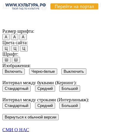
Продолжая пользоваться этим сайтом, вы соглашаетесь на испо
Обратите внимание, что в случае, если использование сайтом 
Согласен
Размер шрифта:
А
А
А
Цвета сайта:
Ц
Ц
Ц
Шрифт:
Ш
Ш
Изображения:
Включить
Черно-белые
Выключить
Интервал между буквами (Кернинг):
Стандартный
Средний
Большой
Интервал между строками (Интерлиньяж):
Стандартный
Средний
Большой
Вернуться к обычной версии
СМИ О НАС