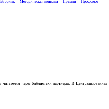
Вторник
Методическая копилка
Премии
Профсоюз
г читателям через библиотеки-партнеры. И Централизованная