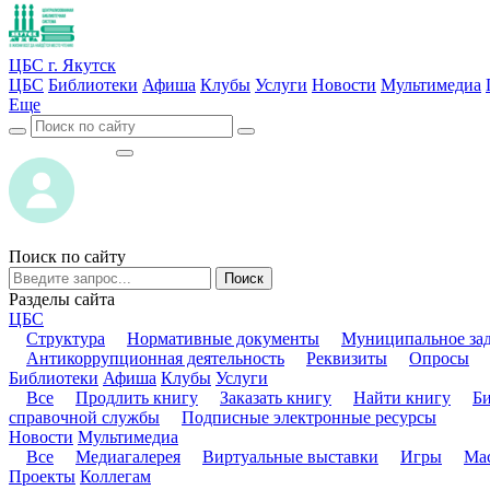
ЦБС г. Якутск
ЦБС
Библиотеки
Афиша
Клубы
Услуги
Новости
Мультимедиа
Еще
ВОЙТИ
ВОЙТИ
Поиск по сайту
Поиск
Разделы сайта
ЦБС
Структура
Нормативные документы
Муниципальное за
Антикоррупционная деятельность
Реквизиты
Опросы
Библиотеки
Афиша
Клубы
Услуги
Все
Продлить книгу
Заказать книгу
Найти книгу
Б
справочной службы
Подписные электронные ресурсы
Новости
Мультимедиа
Все
Медиагалерея
Виртуальные выставки
Игры
Мас
Проекты
Коллегам