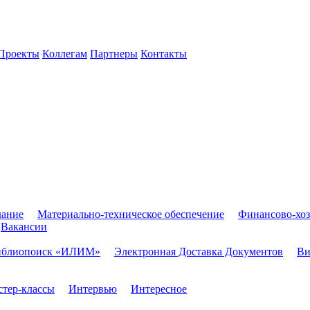
Проекты
Коллегам
Партнеры
Контакты
дание
Материально-техническое обеспечение
Финансово-хоз
Вакансии
иблиопоиск «ИЛИМ»
Электронная Доставка Документов
Ви
тер-классы
Интервью
Интересное