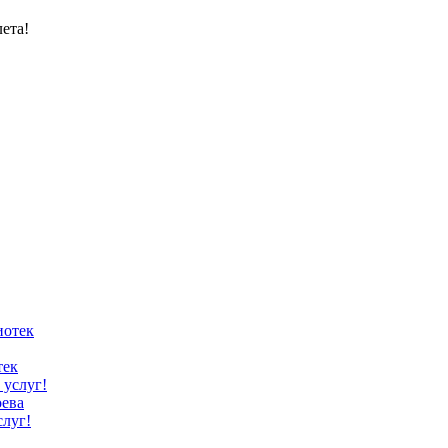
ета!
тек
оева
слуг!