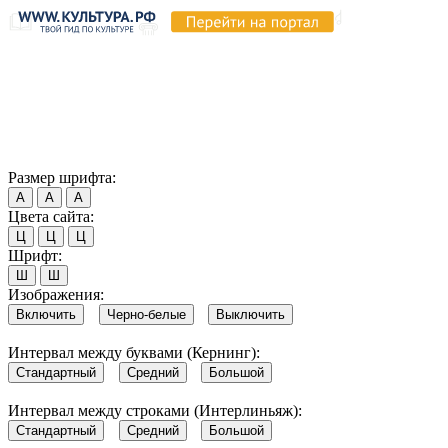
Продолжая пользоваться этим сайтом, вы соглашаетесь на
использование cookie и обработку данных в соответствии с
Политикой сайта в области обработки и защиты
персональных данных
. Обратите внимание, что в случае, если
использование сайтом файлов cookie отключено, некоторые
возможности сайта могут быть отображены некорректно.
Согласен
Размер шрифта:
А
А
А
Цвета сайта:
Ц
Ц
Ц
Шрифт:
Ш
Ш
Изображения:
Включить
Черно-белые
Выключить
Интервал между буквами (Кернинг):
Стандартный
Средний
Большой
Интервал между строками (Интерлиньяж):
Стандартный
Средний
Большой