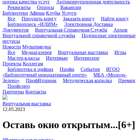
оценка качества услуг
Антикоррупционная деятельность
Реквизиты
Опросы
Вакансии
Библиотеки
Афиша
Клубы
Услуги
Все
Продлить книгу
Заказать книгу
Найти книгу
Библиопоиск «ИЛИМ»
Электронная Доставка
Документов
Виртуальная Справочная Служба
Архив
Виртуальной справочной службы
Подписные электронные
ресурсы
Новости
Мультимедиа
Все
Медиагалерея
Виртуальные выставки
Игры
Мастер-классы
Интервью
Интересное
Проекты
Коллегам
Библиотека в цифрах
Профи
События
ЯГОО
«Библиотечный инициативный центр»
МБА «Молодо-
Зелено»
ПрофВторник
Методическая копилка
Премии
Профсоюз
Партнеры
Контакты
Виртуальная выставка
12.05.2023
Оставь окно открытым...
[6+]
#Виртуальная выставка