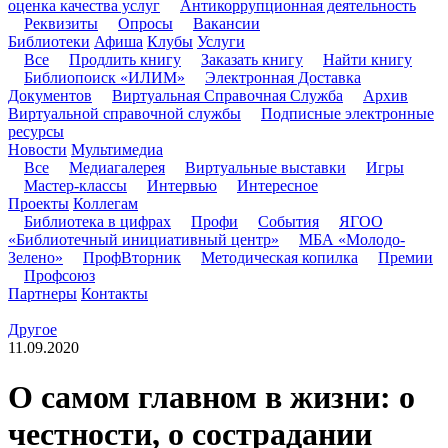
оценка качества услуг
Антикоррупционная деятельность
Реквизиты
Опросы
Вакансии
Библиотеки
Афиша
Клубы
Услуги
Все
Продлить книгу
Заказать книгу
Найти книгу
Библиопоиск «ИЛИМ»
Электронная Доставка
Документов
Виртуальная Справочная Служба
Архив
Виртуальной справочной службы
Подписные электронные
ресурсы
Новости
Мультимедиа
Все
Медиагалерея
Виртуальные выставки
Игры
Мастер-классы
Интервью
Интересное
Проекты
Коллегам
Библиотека в цифрах
Профи
События
ЯГОО
«Библиотечный инициативный центр»
МБА «Молодо-
Зелено»
ПрофВторник
Методическая копилка
Премии
Профсоюз
Партнеры
Контакты
Другое
11.09.2020
О самом главном в жизни: о
честности, о сострадании