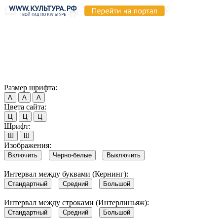
Продолжая пользоваться этим сайтом, вы соглашаетесь на
использование cookie и обработку данных в соответствии с
Политикой сайта в области обработки и защиты
персональных данных
. Обратите внимание, что в случае, если
использование сайтом файлов cookie отключено, некоторые
возможности сайта могут быть отображены некорректно.
Согласен
Размер шрифта:
А
А
А
Цвета сайта:
Ц
Ц
Ц
Шрифт:
Ш
Ш
Изображения:
Включить
Черно-белые
Выключить
Интервал между буквами (Кернинг):
Стандартный
Средний
Большой
Интервал между строками (Интерлиньяж):
Стандартный
Средний
Большой