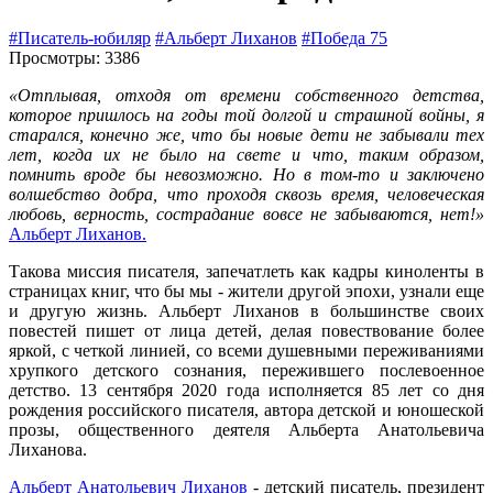
#Писатель-юбиляр
#Альберт Лиханов
#Победа 75
Просмотры: 3386
«Отплывая, отходя от времени собственного детства,
которое пришлось на годы той долгой и страшной войны, я
старался, конечно же, что бы новые дети не забывали тех
лет, когда их не было на свете и что, таким образом,
помнить вроде бы невозможно. Но в том-то и заключено
волшебство добра, что проходя сквозь время, человеческая
любовь, верность, сострадание вовсе не забываются, нет!»
Альберт Лиханов.
Такова миссия писателя, запечатлеть как кадры киноленты в
страницах книг, что бы мы - жители другой эпохи, узнали еще
и другую жизнь. Альберт Лиханов в большинстве своих
повестей пишет от лица детей, делая повествование более
яркой, с четкой линией, со всеми душевными переживаниями
хрупкого детского сознания, пережившего послевоенное
детство. 13 сентября 2020 года исполняется 85 лет со дня
рождения российского писателя, автора детской и юношеской
прозы, общественного деятеля Альберта Анатольевича
Лиханова.
Альберт Анатольевич Лиханов
- детский писатель, президент