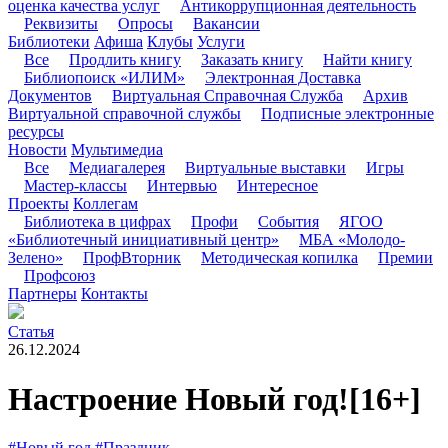
оценка качества услуг
Антикоррупционная деятельность
Реквизиты
Опросы
Вакансии
Библиотеки
Афиша
Клубы
Услуги
Все
Продлить книгу
Заказать книгу
Найти книгу
Библиопоиск «ИЛИМ»
Электронная Доставка
Документов
Виртуальная Справочная Служба
Архив
Виртуальной справочной службы
Подписные электронные
ресурсы
Новости
Мультимедиа
Все
Медиагалерея
Виртуальные выставки
Игры
Мастер-классы
Интервью
Интересное
Проекты
Коллегам
Библиотека в цифрах
Профи
События
ЯГОО
«Библиотечный инициативный центр»
МБА «Молодо-
Зелено»
ПрофВторник
Методическая копилка
Премии
Профсоюз
Партнеры
Контакты
Статья
26.12.2024
Настроение Новый год!
[16+]
#Новый год
#Праздник