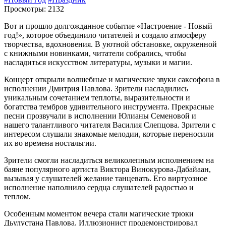
Просмотры: 2132
Вот и прошло долгожданное событие «Настроение - Новый
год!», которое объединило читателей и создало атмосферу
творчества, вдохновения. В уютной обстановке, окруженной
с книжными новинками, читатели собрались, чтобы
насладиться искусством литературы, музыки и магии.
Концерт открыли волшебные и магические звуки саксофона в
исполнении Дмитрия Павлова. Зрители насладились
уникальным сочетанием теплоты, выразительности и
богатства тембров удивительного инструмента. Прекрасные
песни прозвучали в исполнении Юлианы Семеновой и
нашего талантливого читателя Василия Слепцова. Зрители с
интересом слушали знакомые мелодии, которые переносили
их во времена ностальгии.
Зрители смогли насладиться великолепным исполнением на
баяне популярного артиста Виктора Винокурова-Дабайаан,
вызывая у слушателей желание танцевать. Его виртуозное
исполнение наполнило сердца слушателей радостью и
теплом.
Особенным моментом вечера стали магические трюки
Дьулустана Павлова. Иллюзионист продемонстрировал