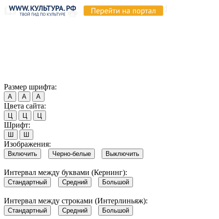
Продолжая пользоваться этим сайтом, вы соглашаетесь на
использование cookie и обработку данных в соответствии с
Политикой сайта в области обработки и защиты
персональных данных
. Обратите внимание, что в случае, если
использование сайтом файлов cookie отключено, некоторые
возможности сайта могут быть отображены некорректно.
Согласен
Размер шрифта:
А
А
А
Цвета сайта:
Ц
Ц
Ц
Шрифт:
Ш
Ш
Изображения:
Включить
Черно-белые
Выключить
Интервал между буквами (Кернинг):
Стандартный
Средний
Большой
Интервал между строками (Интерлиньяж):
Стандартный
Средний
Большой