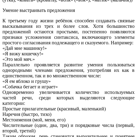
Умение выстраивать предложения
К третьему году жизни ребёнок способен создавать связные
высказывания из трех и более слов. Хотя большинство
предложений остаются простыми, постепенно появляются
признаки усложнения синтаксиса, включающего элементы
простого согласования подлежащего и сказуемого. Например:
«Дай мне машинку!»
«Я вижу кошечку!»
«Это мой мяч.»
Параллельно проявляется развитие умения пользоваться
однородными членами предложения, употребляя их как в
единственном, так и во множественном числе:
«Я ем яблоко и грушу»
«Собачка бегает и играет»
Одновременно увеличивается количество используемых
частей речи, среди которых выделяются следующие
категории:
Простые прилагательные (красивый, маленький)
Наречия (быстро, тихо)
Местоимения (мой, меня, его)
Числительные (один, два, три) и порядковые числа (первый,
второй, третий)
Таким образом, речь становится выразительнее и понятнее