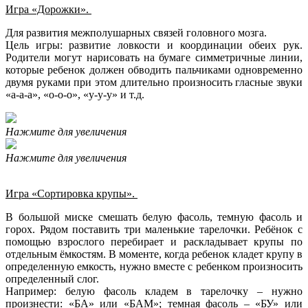
Игра «Дорожки».
Для развития межполушарных связей головного мозга.
Цель игры: развитие ловкости и координации обеих рук.
Родители могут нарисовать на бумаге симметричные линии,
которые ребенок должен обводить пальчиками одновременно
двумя руками при этом длительно произносить гласные звуки
«а-а-а», «о-о-о», «у-у-у» и т.д.
Нажмите для увеличения
Нажмите для увеличения
Игра «Сортировка крупы».
В большой миске смешать белую фасоль, темную фасоль и
горох. Рядом поставить три маленькие тарелочки. Ребёнок с
помощью взрослого перебирает и раскладывает крупы по
отдельным ёмкостям. В моменте, когда ребенок кладет крупу в
определенную емкость, нужно вместе с ребенком произносить
определенный слог.
Например: белую фасоль кладем в тарелочку – нужно
произнести: «БА» или «БАМ»; темная фасоль – «БУ» или