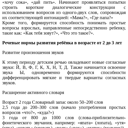
«хочу сока», «дай пить». Начинают проявляться попытки
строить короткие диалогические конструкции с
использованием вопросов из одного-двух слов, сопровождая
их соответствующей интонацией: «Мама?», «Где папа?»
Кроме того, формируется способность понимать простые
вопросы взрослых, направленные непосредственно ребенку,
такие как: «Как тебя зовут?», «Что это такое?».
Речевые нормы развития ребёнка в возрасте от 2 до 3 лет
Развитие произношения звуков
К этому периоду детским речью овладевают новые согласные
звуки: Й, В, Ф, Г, К, Х, Н, Т, Д. Также начинается освоение
звука Ы, одновременно формируются способности
дифференцировать мягкие и твердые варианты согласных
звуков.
Расширение активного словаря
Возраст 2 года Словарный запас около 50–200 слов
2,5 года до 200–300 слов (начало употребления простых
вопросов «что?», «куда?»)
3 года от 800 до 1000 слов (слова-приблизительно-
фонетического звучания, например: «япата» (лопата), «утя»
(утка), «ковать» (кровать), «волк» («вок»), «матик» (мальчик))