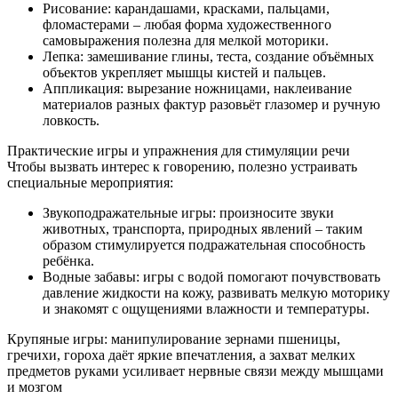
Рисование: карандашами, красками, пальцами,
фломастерами – любая форма художественного
самовыражения полезна для мелкой моторики.
Лепка: замешивание глины, теста, создание объёмных
объектов укрепляет мышцы кистей и пальцев.
Аппликация: вырезание ножницами, наклеивание
материалов разных фактур разовьёт глазомер и ручную
ловкость.
Практические игры и упражнения для стимуляции речи
Чтобы вызвать интерес к говорению, полезно устраивать
специальные мероприятия:
Звукоподражательные игры: произносите звуки
животных, транспорта, природных явлений – таким
образом стимулируется подражательная способность
ребёнка.
Водные забавы: игры с водой помогают почувствовать
давление жидкости на кожу, развивать мелкую моторику
и знакомят с ощущениями влажности и температуры.
Крупяные игры: манипулирование зернами пшеницы,
гречихи, гороха даёт яркие впечатления, а захват мелких
предметов руками усиливает нервные связи между мышцами
и мозгом