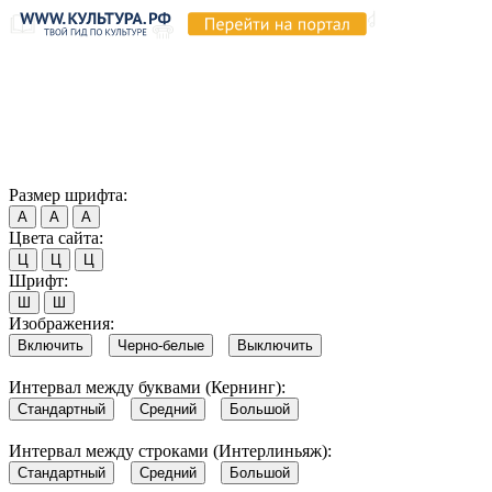
Продолжая пользоваться этим сайтом, вы соглашаетесь на
использование cookie и обработку данных в соответствии с
Политикой сайта в области обработки и защиты
персональных данных
. Обратите внимание, что в случае, если
использование сайтом файлов cookie отключено, некоторые
возможности сайта могут быть отображены некорректно.
Согласен
Размер шрифта:
А
А
А
Цвета сайта:
Ц
Ц
Ц
Шрифт:
Ш
Ш
Изображения:
Включить
Черно-белые
Выключить
Интервал между буквами (Кернинг):
Стандартный
Средний
Большой
Интервал между строками (Интерлиньяж):
Стандартный
Средний
Большой