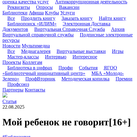
оценка качества услуг
Антикоррупционная деятельность
Реквизиты
Опросы
Вакансии
Библиотеки
Афиша
Клубы
Услуги
Все
Продлить книгу
Заказать книгу
Найти книгу
Библиопоиск «ИЛИМ»
Электронная Доставка
Документов
Виртуальная Справочная Служба
Архив
Виртуальной справочной службы
Подписные электронные
ресурсы
Новости
Мультимедиа
Все
Медиагалерея
Виртуальные выставки
Игры
Мастер-классы
Интервью
Интересное
Проекты
Коллегам
Библиотека в цифрах
Профи
События
ЯГОО
«Библиотечный инициативный центр»
МБА «Молодо-
Зелено»
ПрофВторник
Методическая копилка
Премии
Профсоюз
Партнеры
Контакты
Статья
22.08.2025
Мой ребенок не говорит
[16+]
#Библионяня