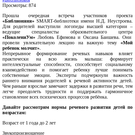
Просмотры: 874
Прошла очередная встреча участников проекта
«Библионяня»
SMART-библиотеки имени Н.Д. Неустроева.
Для родителей выступили логопеды высшей категории –
ведущие специалисты образовательного центра
«ПоколениУм»
Любовь Ефимова и Оксана Баишева. Они
провели увлекательную лекцию на важную тему
«Мой
ребенок молчит»
.
Непрерывное формирование речевых навыков влияет
практически на всю жизнь малыша: формирует
интеллектуальные способности, способствует социальному
взаимодействию и помогает ребенку лучше понимать
собственные эмоции. Эксперты подчеркнули важность
раннего внимания родителей к речевой активности детей.
Чем раньше взрослые замечают задержки в развитии речи, тем
легче преодолеть трудности и поддержать гармоничное
становление всех психических процессов ребёнка.
Давайте рассмотрим нормы речевого развития детей по
возрастам:
Возраст от 1 года до 2 лет
Звукопроизношение