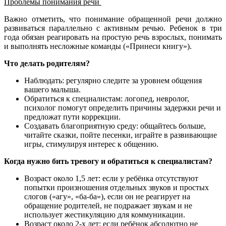
Проблемы понимания речи
Важно отметить, что понимание обращенной речи должно
развиваться параллельно с активным речью. Ребенок в три
года обязан реагировать на простую речь взрослых, понимать
и выполнять несложные команды («Принеси книгу»).
Что делать родителям?
Наблюдать: регулярно следите за уровнем общения
вашего малыша.
Обратиться к специалистам: логопед, невролог,
психолог помогут определить причины задержки речи и
предложат пути коррекции.
Создавать благоприятную среду: общайтесь больше,
читайте сказки, пойте песенки, играйте в развивающие
игры, стимулируя интерес к общению.
Когда нужно бить тревогу и обратиться к специалистам?
Возраст около 1,5 лет: если у ребёнка отсутствуют
попытки произношения отдельных звуков и простых
слогов («агу», «ба-ба»), если он не реагирует на
обращение родителей, не подражает звукам и не
использует жестикуляцию для коммуникации.
Возраст около 2-х лет: если ребёнок абсолютно не