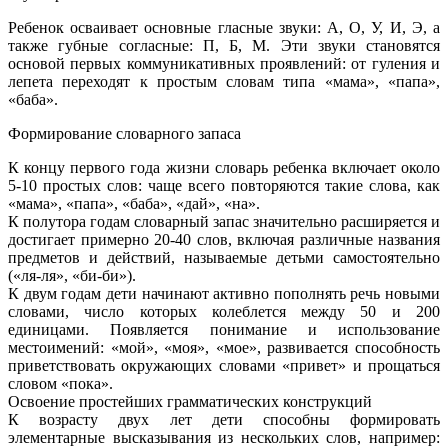
Ребенок осваивает основные гласные звуки: А, О, У, И, Э, а
также губные согласные: П, Б, М. Эти звуки становятся
основой первых коммуникативных проявлений: от гуления и
лепета переходят к простым словам типа «мама», «папа»,
«баба».
Формирование словарного запаса
К концу первого года жизни словарь ребенка включает около
5-10 простых слов: чаще всего повторяются такие слова, как
«мама», «папа», «баба», «дай», «на».
К полутора годам словарный запас значительно расширяется и
достигает примерно 20-40 слов, включая различные названия
предметов и действий, называемые детьми самостоятельно
(«ля-ля», «би-би»).
К двум годам дети начинают активно пополнять речь новыми
словами, число которых колеблется между 50 и 200
единицами. Появляется понимание и использование
местоимений: «мой», «моя», «мое», развивается способность
приветствовать окружающих словами «привет» и прощаться
словом «пока».
Освоение простейших грамматических конструкций
К возрасту двух лет дети способны формировать
элементарные высказывания из нескольких слов, например: