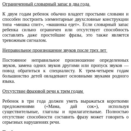
Ограниченный словарный запас в два года
К двум годам ребенок обычно владеет простыми словами и
способен построить элементарные двухсловные конструкции
типа «мишка спит», «машинка едет». Если словарный запас
ребенка сильно ограничен или отсутствует способность
составлять даже простейшие фразы, это также является
тревожным сигналом.
Неправильное произношение звуков после трех лет
Постоянное неправильное произношение определенных
звуков, замена одних звуков другими или пропуск звуков —
повод обратиться к специалисту. К трем-четырем годам
большинство детей овладевают основными звуками родного
языка.
Отсутствие фразовой речи к трем годам
Ребенок в три года должен уметь выражаться короткими
предложениями («Мама, дай сок»), используя
существительные, глаголы и прилагательные. Полностью
отсутствие способности составить фразу может говорить о
серьезных нарушениях речи.