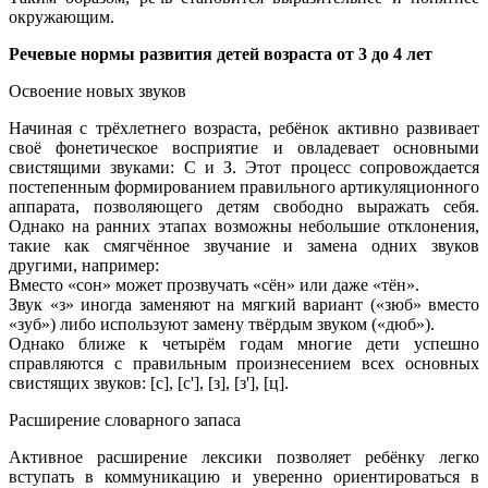
окружающим.
Речевые нормы развития детей возраста от 3 до 4 лет
Освоение новых звуков
Начиная с трёхлетнего возраста, ребёнок активно развивает
своё фонетическое восприятие и овладевает основными
свистящими звуками: С и З. Этот процесс сопровождается
постепенным формированием правильного артикуляционного
аппарата, позволяющего детям свободно выражать себя.
Однако на ранних этапах возможны небольшие отклонения,
такие как смягчённое звучание и замена одних звуков
другими, например:
Вместо «сон» может прозвучать «сён» или даже «тён».
Звук «з» иногда заменяют на мягкий вариант («зюб» вместо
«зуб») либо используют замену твёрдым звуком («дюб»).
Однако ближе к четырём годам многие дети успешно
справляются с правильным произнесением всех основных
свистящих звуков: [с], [с'], [з], [з'], [ц].
Расширение словарного запаса
Активное расширение лексики позволяет ребёнку легко
вступать в коммуникацию и уверенно ориентироваться в