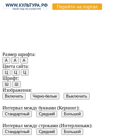
Продолжая пользоваться этим сайтом, вы соглашаетесь на
использование cookie и обработку данных в соответствии с
Политикой сайта в области обработки и защиты
персональных данных
. Обратите внимание, что в случае, если
использование сайтом файлов cookie отключено, некоторые
возможности сайта могут быть отображены некорректно.
Согласен
Размер шрифта:
А
А
А
Цвета сайта:
Ц
Ц
Ц
Шрифт:
Ш
Ш
Изображения:
Включить
Черно-белые
Выключить
Интервал между буквами (Кернинг):
Стандартный
Средний
Большой
Интервал между строками (Интерлиньяж):
Стандартный
Средний
Большой