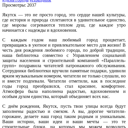
Просмотры: 2037
Якутск — это не просто город, это сердце нашей культуры,
где история и природа сплетаются в удивительное единство,
где морозы согреваются теплом душ, где каждое утро
начинается с надежды и вдохновения.
С каждым годом наш любимый город процветает,
превращаясь в уютное и привлекательное место для жизни! В
честь дня рождения любимого города, по доброй традиции,
наша библиотека совместно с Управлением социальной
защиты населения и строительной компанией «Параллель-
групп» поздравила читателей патронажного обслуживания.
Сотрудники библиотеки вручили памятные подарки, удивили
ярким музыкальным номером, читатели не только слушали, но
и вместе подпевали. Читатели отметили, как в последние
годы город преобразился, стал красивее, комфортнее.
Атмосфера была наполнена радостью, вдохновением и
особым духом единства, который объединяет всех нас.
С днём рождения, Якутск, пусть твои улицы всегда будут
заполнены радостью и смехом. А вы, дорогие читатели-
горожане, делаете наш город таким родным и уникальным.
Ваши истории, ваши идеи и ваши мечты — это те
строительные блоки, на которых мы можем возводить