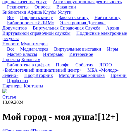
оценка качества услуг
Антикоррупционная деятельность
Реквизиты
Опросы
Вакансии
Библиотеки
Афиша
Клубы
Услуги
Все
Продлить книгу
Заказать книгу
Найти книгу
Библиопоиск «ИЛИМ»
Электронная Доставка
Документов
Виртуальная Справочная Служба
Архив
Виртуальной справочной службы
Подписные электронные
ресурсы
Новости
Мультимедиа
Все
Медиагалерея
Виртуальные выставки
Игры
Мастер-классы
Интервью
Интересное
Проекты
Коллегам
Библиотека в цифрах
Профи
События
ЯГОО
«Библиотечный инициативный центр»
МБА «Молодо-
Зелено»
ПрофВторник
Методическая копилка
Премии
Профсоюз
Партнеры
Контакты
Статья
13.09.2024
Мой город - моя душа!
[12+]
#День города
#Праздник