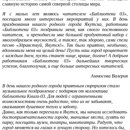
славную историю самой северной столицы мира.
Я с малых лет являюсь читателем «Библиотеки 03»,
посещала много интересных мероприятий у них. В день
празднования нашего родного города Якутска, работники
«Библиотеки 03» поздравили меня, как своего постоянного
читателя, и преподнесли мне большой продуктовый набор с
многообразием вкусностей, а также, так здорово, сами спели
песню «Здравствуй, Якутск!». Так было приятно, необычно,
вдохновили меня на целый день! Пусть наш город процветает
с каждым днем, пусть станет чище, краше, богаче! А добрым
работникам «Библиотеки 03» дальнейших творческих
успехов, благополучия, и еще больше интересных читателей.
Аммосова Валерия
В день нашего родного города приятным сюрпризом стало
музыкальное поздравление с подарком от коллектива
библиотеки Книга-03. Для людей с ограниченными
возможностями очень радостно, что их не забывают,
оказывают душевное тепло и заботу.
Давно, как только переехали в Якутск, мы начали исследовать
достопримечательности города, значимые места, гулять по
парку, посещать музеи, театры, кинотеатры. Радует, что
город меняется на глазах в лучшую сторону. Но хотелось бы,