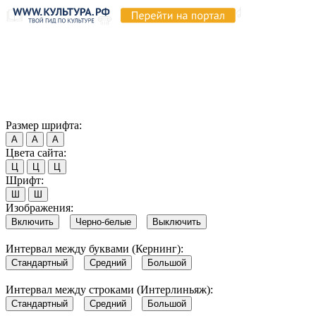
Продолжая пользоваться этим сайтом, вы соглашаетесь на
использование cookie и обработку данных в соответствии с
Политикой сайта в области обработки и защиты
персональных данных
. Обратите внимание, что в случае, если
использование сайтом файлов cookie отключено, некоторые
возможности сайта могут быть отображены некорректно.
Согласен
Размер шрифта:
А
А
А
Цвета сайта:
Ц
Ц
Ц
Шрифт:
Ш
Ш
Изображения:
Включить
Черно-белые
Выключить
Интервал между буквами (Кернинг):
Стандартный
Средний
Большой
Интервал между строками (Интерлиньяж):
Стандартный
Средний
Большой