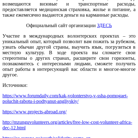
возмещаются визовые и транспортные расходы,
предоставляется медицинская страховка, жилье и питание, а
также ежемесячно выдаются деньги на карманные расходы.
Официальный сайт организации
ЗДЕСЬ
Участие в международных волонтерских проектах – это
уникальный опыт, который позволит вам пожить за рубежом,
узнать обычаи другой страны, выучить язык, погрузиться в
местную культуру. В ходе проекта вы сломаете свои
стереотипы о других странах, расширите свои горизонты,
познакомитесь с интересными людьми, сможете получить
опыт работы в интересующей вас области и многое-многое
другое.
Источники:
https://www.forumdaily.com/kak-volonterstvo-v-ssha-pomogaet-
poluchit-rabotu-i-podtyanut-angliyskiy/
https://www.projects-abroad.org/
http://mzunguvolunteers.org/articles/free-low-cost-volunteer-africa-
dec-12.html