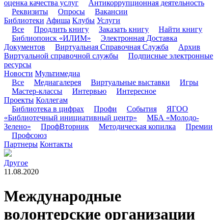
оценка качества услуг
Антикоррупционная деятельность
Реквизиты
Опросы
Вакансии
Библиотеки
Афиша
Клубы
Услуги
Все
Продлить книгу
Заказать книгу
Найти книгу
Библиопоиск «ИЛИМ»
Электронная Доставка
Документов
Виртуальная Справочная Служба
Архив
Виртуальной справочной службы
Подписные электронные
ресурсы
Новости
Мультимедиа
Все
Медиагалерея
Виртуальные выставки
Игры
Мастер-классы
Интервью
Интересное
Проекты
Коллегам
Библиотека в цифрах
Профи
События
ЯГОО
«Библиотечный инициативный центр»
МБА «Молодо-
Зелено»
ПрофВторник
Методическая копилка
Премии
Профсоюз
Партнеры
Контакты
Другое
11.08.2020
Международные
волонтерские организации