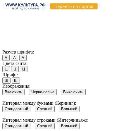
Продолжая пользоваться этим сайтом, вы соглашаетесь на
использование cookie и обработку данных в соответствии с
Политикой сайта в области обработки и защиты
персональных данных
. Обратите внимание, что в случае, если
использование сайтом файлов cookie отключено, некоторые
возможности сайта могут быть отображены некорректно.
Согласен
Размер шрифта:
А
А
А
Цвета сайта:
Ц
Ц
Ц
Шрифт:
Ш
Ш
Изображения:
Включить
Черно-белые
Выключить
Интервал между буквами (Кернинг):
Стандартный
Средний
Большой
Интервал между строками (Интерлиньяж):
Стандартный
Средний
Большой