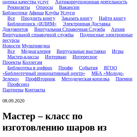
оценка качества услуг
Антикоррупционная деятельность
Реквизиты
Опросы
Вакансии
Библиотеки
Афиша
Клубы
Услуги
Все
Продлить книгу
Заказать книгу
Найти книгу
Библиопоиск «ИЛИМ»
Электронная Доставка
Документов
Виртуальная Справочная Служба
Архив
Виртуальной справочной службы
Подписные электронные
ресурсы
Новости
Мультимедиа
Все
Медиагалерея
Виртуальные выставки
Игры
Мастер-классы
Интервью
Интересное
Проекты
Коллегам
Библиотека в цифрах
Профи
События
ЯГОО
«Библиотечный инициативный центр»
МБА «Молодо-
Зелено»
ПрофВторник
Методическая копилка
Премии
Профсоюз
Партнеры
Контакты
08.09.2020
Мастер – класс по
изготовлению шаров из