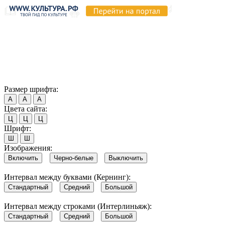
Продолжая пользоваться этим сайтом, вы соглашаетесь на
использование cookie и обработку данных в соответствии с
Политикой сайта в области обработки и защиты
персональных данных
. Обратите внимание, что в случае, если
использование сайтом файлов cookie отключено, некоторые
возможности сайта могут быть отображены некорректно.
Согласен
Размер шрифта:
А
А
А
Цвета сайта:
Ц
Ц
Ц
Шрифт:
Ш
Ш
Изображения:
Включить
Черно-белые
Выключить
Интервал между буквами (Кернинг):
Стандартный
Средний
Большой
Интервал между строками (Интерлиньяж):
Стандартный
Средний
Большой