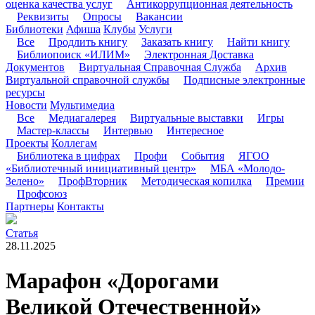
оценка качества услуг
Антикоррупционная деятельность
Реквизиты
Опросы
Вакансии
Библиотеки
Афиша
Клубы
Услуги
Все
Продлить книгу
Заказать книгу
Найти книгу
Библиопоиск «ИЛИМ»
Электронная Доставка
Документов
Виртуальная Справочная Служба
Архив
Виртуальной справочной службы
Подписные электронные
ресурсы
Новости
Мультимедиа
Все
Медиагалерея
Виртуальные выставки
Игры
Мастер-классы
Интервью
Интересное
Проекты
Коллегам
Библиотека в цифрах
Профи
События
ЯГОО
«Библиотечный инициативный центр»
МБА «Молодо-
Зелено»
ПрофВторник
Методическая копилка
Премии
Профсоюз
Партнеры
Контакты
Статья
28.11.2025
Марафон «Дорогами
Великой Отечественной»