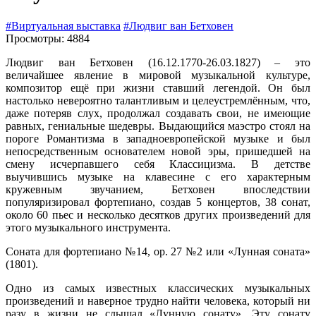
#Виртуальная выставка
#Людвиг ван Бетховен
Просмотры: 4884
Людвиг ван Бетховен (16.12.1770-26.03.1827) – это
величайшее явление в мировой музыкальной культуре,
композитор ещё при жизни ставший легендой. Он был
настолько невероятно талантливым и целеустремлённым, что,
даже потеряв слух, продолжал создавать свои, не имеющие
равных, гениальные шедевры. Выдающийся маэстро стоял на
пороге Романтизма в западноевропейской музыке и был
непосредственным основателем новой эры, пришедшей на
смену исчерпавшего себя Классицизма. В детстве
выучившись музыке на клавесине с его характерным
кружевным звучанием, Бетховен впоследствии
популяризировал фортепиано, создав 5 концертов, 38 сонат,
около 60 пьес и несколько десятков других произведений для
этого музыкального инструмента.
Соната для фортепиано №14, ор. 27 №2 или «Лунная соната»
(1801).
Одно из самых известных классических музыкальных
произведений и наверное трудно найти человека, который ни
разу в жизни не слышал «Лунную сонату». Эту сонату