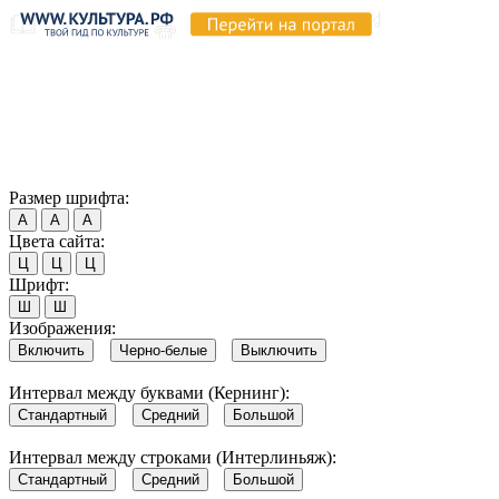
Продолжая пользоваться этим сайтом, вы соглашаетесь на
использование cookie и обработку данных в соответствии с
Политикой сайта в области обработки и защиты
персональных данных
. Обратите внимание, что в случае, если
использование сайтом файлов cookie отключено, некоторые
возможности сайта могут быть отображены некорректно.
Согласен
Размер шрифта:
А
А
А
Цвета сайта:
Ц
Ц
Ц
Шрифт:
Ш
Ш
Изображения:
Включить
Черно-белые
Выключить
Интервал между буквами (Кернинг):
Стандартный
Средний
Большой
Интервал между строками (Интерлиньяж):
Стандартный
Средний
Большой