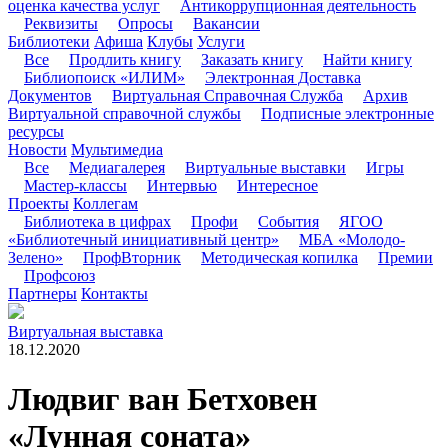
оценка качества услуг
Антикоррупционная деятельность
Реквизиты
Опросы
Вакансии
Библиотеки
Афиша
Клубы
Услуги
Все
Продлить книгу
Заказать книгу
Найти книгу
Библиопоиск «ИЛИМ»
Электронная Доставка
Документов
Виртуальная Справочная Служба
Архив
Виртуальной справочной службы
Подписные электронные
ресурсы
Новости
Мультимедиа
Все
Медиагалерея
Виртуальные выставки
Игры
Мастер-классы
Интервью
Интересное
Проекты
Коллегам
Библиотека в цифрах
Профи
События
ЯГОО
«Библиотечный инициативный центр»
МБА «Молодо-
Зелено»
ПрофВторник
Методическая копилка
Премии
Профсоюз
Партнеры
Контакты
Виртуальная выставка
18.12.2020
Людвиг ван Бетховен
«Лунная соната»