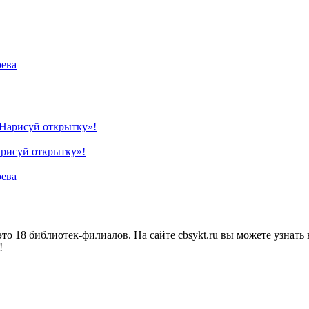
оева
арисуй открытку»!
оева
о 18 библиотек-филиалов. На сайте cbsykt.ru вы можете узнать 
!