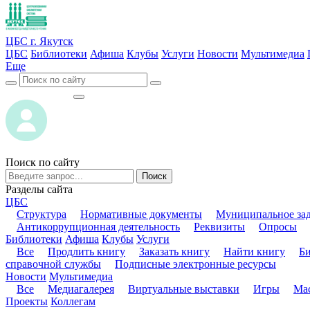
ЦБС г. Якутск
ЦБС
Библиотеки
Афиша
Клубы
Услуги
Новости
Мультимедиа
Еще
ВОЙТИ
ВОЙТИ
Поиск по сайту
Поиск
Разделы сайта
ЦБС
Структура
Нормативные документы
Муниципальное за
Антикоррупционная деятельность
Реквизиты
Опросы
Библиотеки
Афиша
Клубы
Услуги
Все
Продлить книгу
Заказать книгу
Найти книгу
Б
справочной службы
Подписные электронные ресурсы
Новости
Мультимедиа
Все
Медиагалерея
Виртуальные выставки
Игры
Мас
Проекты
Коллегам