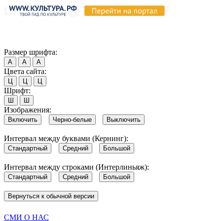
Продолжая пользоваться этим сайтом, вы соглашаетесь на испо
Обратите внимание, что в случае, если использование сайтом 
Согласен
Размер шрифта:
А
А
А
Цвета сайта:
Ц
Ц
Ц
Шрифт:
Ш
Ш
Изображения:
Включить
Черно-белые
Выключить
Интервал между буквами (Кернинг):
Стандартный
Средний
Большой
Интервал между строками (Интерлиньяж):
Стандартный
Средний
Большой
Вернуться к обычной версии
СМИ О НАС