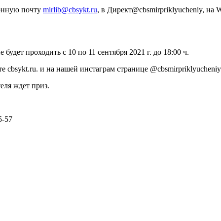
ронную почту
mirlib@cbsykt.ru
, в Директ@cbsmirpriklyucheniy, на
удет проходить с 10 по 11 сентября 2021 г. до 18:00 ч.
е cbsykt.ru. и на нашей инстаграм странице @cbsmirpriklyucheniy
еля ждет приз.
5-57