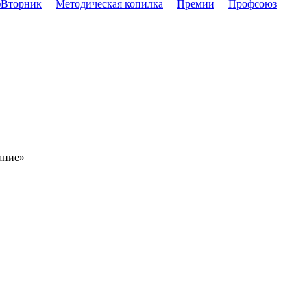
Вторник
Методическая копилка
Премии
Профсоюз
ание»