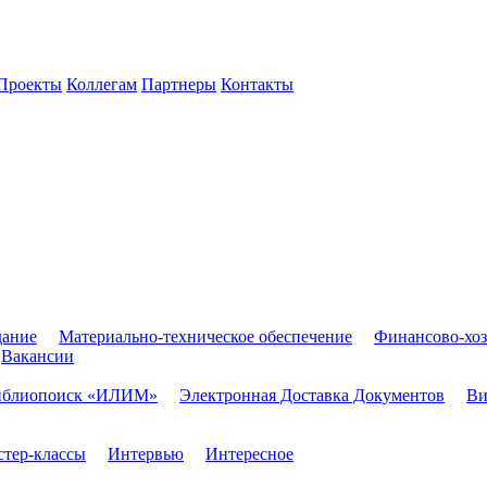
Проекты
Коллегам
Партнеры
Контакты
дание
Материально-техническое обеспечение
Финансово-хоз
Вакансии
иблиопоиск «ИЛИМ»
Электронная Доставка Документов
Ви
тер-классы
Интервью
Интересное